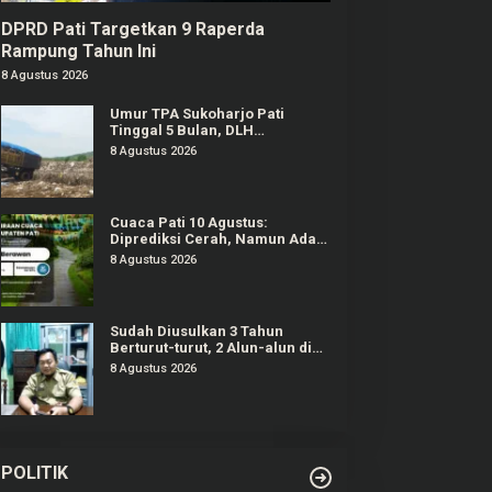
DPRD Pati Targetkan 9 Raperda
Rampung Tahun Ini
8 Agustus 2026
Umur TPA Sukoharjo Pati
Tinggal 5 Bulan, DLH
Berencana Perpanjang Satu-
8 Agustus 2026
Dua Tahun Lagi
Cuaca Pati 10 Agustus:
Diprediksi Cerah, Namun Ada
Potensi Gelombang Tinggi di
8 Agustus 2026
Perairan Jateng
Sudah Diusulkan 3 Tahun
Berturut-turut, 2 Alun-alun di
Pati Gagal Dipercantik
8 Agustus 2026
POLITIK