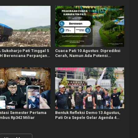
Sukoharjo Pati Tinggal 5
Cuaca Pati 10 Agustus: Diprediksi
LH Berencana Perpanjang
Cerah, Namun Ada Potensi
 Tahun Lagi
Gelombang Tinggi di Perairan
Jateng
estasi Semester Pertama
Bentuk Refleksi Demo 13 Agustus,
embus Rp342 Miliar
Pati Ora Sepele Gelar Agenda 4
Hari Berturut-turut