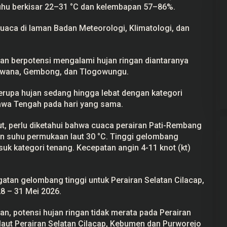
uhu berkisar 22–31 °C dan kelembapan 57–86%.
cuaca di laman Badan Meteorologi, Klimatologi, dan
ekayaan Ahmad
24 Calon Dubes Telah Jalani Fit and
an berpotensi mengalami hujan ringan diantaranya
Data LHKPN
Proper Test, Berikut Daftar
uwana, Gembong, dan Tlogowungu.
Namanya
 2025
Di Berita, Politik
|
7 Juli 2025
erupa hujan sedang hingga lebat dengan kategori
wa Tengah pada hari yang sama.
t, perlu diketahui bahwa cuaca perairan Pati-Rembang
n suhu permukaan laut 30 °C. Tinggi gelombang
suk kategori tenang. Kecepatan angin 4-11 knot (kt)
.
tan gelombang tinggi untuk Perairan Selatan Cilacap,
8 – 31 Mei 2026.
n, potensi hujan ringan tidak merata pada Perairan
laut Perairan Selatan Cilacap, Kebumen dan Purworejo