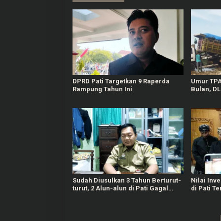
DPRD Pati Targetkan 9 Raperda
Umur TPA 
Rampung Tahun Ini
Bulan, D
Satu-Dua
Sudah Diusulkan 3 Tahun Berturut-
Nilai Inv
turut, 2 Alun-alun di Pati Gagal
di Pati T
Dipercantik