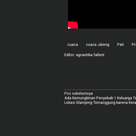
cuaca
cuaca Jateng
Pati
Pr
Editor: agriantika fallent
N
Pos sebelumnya
Ada Kemungkinan Penyebab 1 Keluarga T
a
Lokasi Glamping Temanggung karena Ker
v
i
g