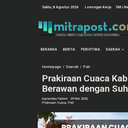
L
e
tutup
Sabtu, 8 Agustus 2026
Lowongan Kerja
SMJ N
w
a
t
i
k
e
k
o
n
t
BERANDA
BERITA
PERISTIWA
DAERAH
e
n
Homepage
/
Daerah
/
Pati
P
r
Prakiraan Cuaca Kab
a
k
i
Berawan dengan Suh
r
a
a
Agriantika Fallent
29 Mei 2026
n
Prakiraan Cuaca
,
Pati
C
u
a
c
a
K