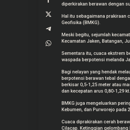
diperkirakan berawan dengan s
d
e
n
Hal itu sebagaimana prakiraan 
g
a
Geofisika (BMKG).
n
S
Prabowo Akan Pidato di Sidang
Hitungan Harta K
Meski begitu, sejumlah kecamat
u
h
PBB: Seperti Mengulang Sejarah
Sahroni menurut 
Kecamatan Jaken, Batangan, J
u
Sang Ayah
Di Politik
|
22 September 2025
Di Politik
|
1 September
h
i
Sementara itu, cuaca ekstrem b
n
waspada berpotensi melanda Ja
g
g
a
Bagi nelayan yang hendak melau
3
berpotensi berawan tebal denga
1
°
berkisar 0,5-1,25 meter atau ma
C
dan kecepatan arus 0,80-1,29 kt
BMKG juga mengeluarkan peringa
Kebumen, dan Purworejo pada 2
Cuaca diprakirakan cerah berawa
Cilacap. Ketinggian gelombang 