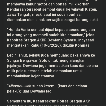
e
membawa kabur motor dan ponsel milik korban.
j
Kendaraan tersebut sempat dijual ke wilayah Klaten,
a
k
Jawa Tengah, meski saat ini sudah berhasil
P
diamankan oleh pihak berwajib sebagai barang bukti.
e
r
a
“Honda Vario sempat dijual kepada seseorang dan
m
ini orang yang membeli sudah kita amankan,” jelas
p
o
Kapolres Sragen AKBP Dewiana Syamsu Indyasari
k
mengatakan, Rabu (10/6/2026), dikutip Kompas.
a
n
Lebih lanjut, pelaku juga membuang pakaiannya ke
Sungai Bengawan Solo untuk menghilangkan
jejaknya. Dewiana juga memastikan kaus dan celana
milik pelaku tersebut telah diamankan untuk
membuktikan kejahatannya.
“
Alhamdulillah
sudah ketemu (kaus dan celana
pelaku),” ujar Dewiana lagi.
Sementara itu, Kasatreskrim Polres Sragen AKP