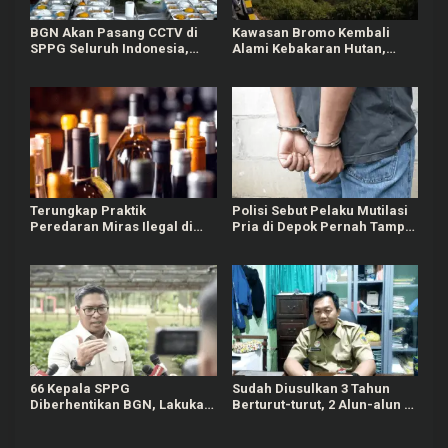
BGN Akan Pasang CCTV di
Kawasan Bromo Kembali
SPPG Seluruh Indonesia,
Alami Kebakaran Hutan,
Bisa Connect Langsung ke
Nyaris Merambat ke Puncak
Pusat
B29
Terungkap Praktik
Polisi Sebut Pelaku Mutilasi
Peredaran Miras Ilegal di
Pria di Depok Pernah Tampil
Pameungpeuk Bandung
di TV dan Jadi Guru
Matematika
66 Kepala SPPG
Sudah Diusulkan 3 Tahun
Diberhentikan BGN, Lakukan
Berturut-turut, 2 Alun-alun di
Indisipliner hingga Terlibat
Pati Gagal Dipercantik
Judol