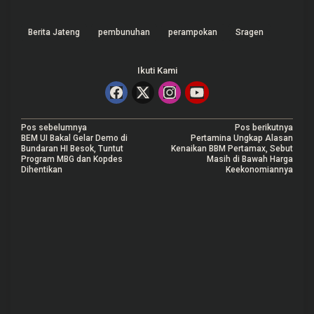
Berita Jateng
pembunuhan
perampokan
Sragen
Ikuti Kami
N
Pos sebelumnya
Pos berikutnya
BEM UI Bakal Gelar Demo di
Pertamina Ungkap Alasan
a
Bundaran HI Besok, Tuntut
Kenaikan BBM Pertamax, Sebut
Program MBG dan Kopdes
Masih di Bawah Harga
v
Dihentikan
Keekonomiannya
i
g
a
s
i
p
o