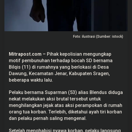
B
o
c
a
h
S
D
d
Foto: ilustrasi (Sumber: istock)
i
S
r
a
Mitrapost.com
–
Pihak kepolisian mengungkap
g
motif pembunuhan terhadap bocah SD bernama
e
n
Bilqis (11) di rumahnya yang berlokasi di Desa
u
Dawung, Kecamatan Jenar, Kabupaten Sragen,
n
t
beberapa waktu lalu.
u
k
H
Pelaku bernama Suparman (53) alias Blendus diduga
i
nekat melakukan aksi brutal tersebut untuk
l
menghilangkan jejak atas aksi perampokan di rumah
a
n
orang tua korban. Terlebih, diketahui ayah tiri korban
g
dan pelaku pernah saling mengenal.
k
a
n
Setelah menghabisi nyawa korban, pelaku langsung
J