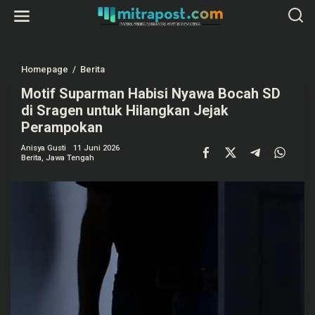
L
e
w
a
t
i
k
Homepage
/
Berita
M
e
o
k
Motif Suparman Habisi Nyawa Bocah SD
t
o
i
di Sragen untuk Hilangkan Jejak
n
f
t
S
Perampokan
e
u
n
p
Anisya Gusti
11 Juni 2026
a
Berita
,
Jawa Tengah
r
m
a
n
H
a
b
i
s
i
N
y
a
w
a