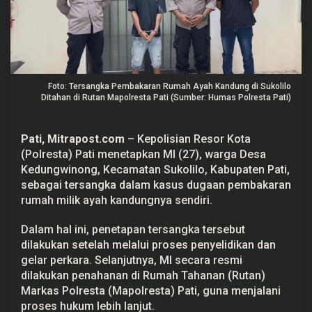
P
e
l
a
k
u
P
e
Foto: Tersangka Pembakaran Rumah Ayah Kandung di Sukolilo
m
Ditahan di Rutan Mapolresta Pati (Sumber: Humas Polresta Pati)
b
a
k
a
Pati
,
Mitrapost.com
– Kepolisian Resor Kota
r
(
Polresta
) Pati menetapkan MI (27), warga Desa
a
n
Kedungwinong, Kecamatan
Sukolilo
, Kabupaten Pati,
R
sebagai tersangka dalam kasus dugaan
pembakaran
u
m
rumah milik ayah kandungnya sendiri.
a
h
A
Dalam hal ini, penetapan tersangka tersebut
y
dilakukan setelah melalui proses
penyelidikan
dan
a
h
gelar perkara. Selanjutnya, MI secara resmi
K
dilakukan penahanan di Rumah Tahanan (
Rutan
)
a
Markas Polresta (Mapolresta) Pati, guna menjalani
n
d
proses hukum lebih lanjut.
u