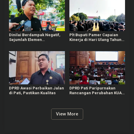
Dinilai Berdampak Negatif,
Plt Bupati Pamer Capaian
Sejumlah Elemen
Kinerja di Hari Ulang Tahun
Masyarakat Tayu Tolak
Pati ke-703
Sound Horeg
DPRD Awasi Perbaikan Jalan
DPRD Pati Paripurnakan
di Pati, Pastikan Kualitas
Rancangan Perubahan KUA-
PPAS APBD Tahun 2026
View More