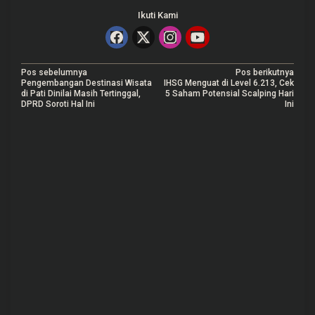
Ikuti Kami
N
Pos sebelumnya
Pos berikutnya
Pengembangan Destinasi Wisata
IHSG Menguat di Level 6.213, Cek
a
di Pati Dinilai Masih Tertinggal,
5 Saham Potensial Scalping Hari
DPRD Soroti Hal Ini
Ini
v
i
g
a
s
i
p
o
s