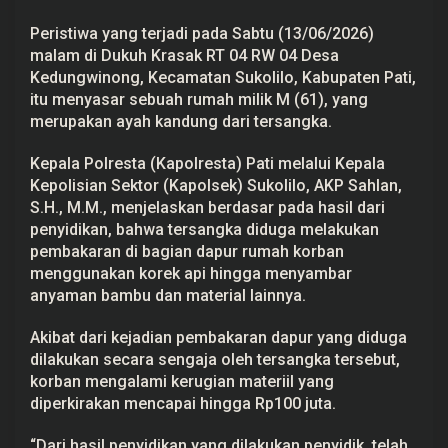
n
g
Peristiwa yang terjadi pada Sabtu (13/06/2026)
d
malam di Dukuh Krasak RT 04 RW 04 Desa
i
S
Kedungwinong, Kecamatan Sukolilo, Kabupaten Pati,
u
itu menyasar sebuah rumah milik M (61), yang
k
o
merupakan ayah kandung dari tersangka.
l
i
Kepala Polresta (Kapolresta) Pati melalui Kepala
l
o
Kepolisian Sektor (Kapolsek) Sukolilo, AKP Sahlan,
D
S.H., M.M., menjelaskan berdasar pada hasil dari
i
t
penyidikan, bahwa tersangka diduga melakukan
a
pembakaran di bagian dapur rumah korban
h
a
menggunakan korek api hingga menyambar
n
anyaman bambu dan material lainnya.
d
i
R
Akibat dari kejadian pembakaran dapur yang diduga
u
dilakukan secara sengaja oleh tersangka tersebut,
t
a
korban mengalami kerugian materiil yang
n
diperkirakan mencapai hingga Rp100 juta.
M
a
p
“Dari hasil penyidikan yang dilakukan penyidik, telah
o