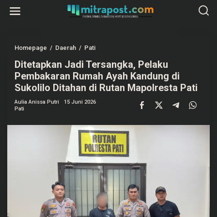
L
e
w
a
t
i
k
Homepage
/
Daerah
/
Pati
D
e
i
k
Ditetapkan Jadi Tersangka, Pelaku
t
o
e
Pembakaran Rumah Ayah Kandung di
n
t
t
a
Sukolilo Ditahan di Rutan Mapolresta Pati
e
p
n
k
Aulia Anissa Putri
15 Juni 2026
a
Pati
n
J
a
d
i
T
e
r
s
a
n
g
k
a
,