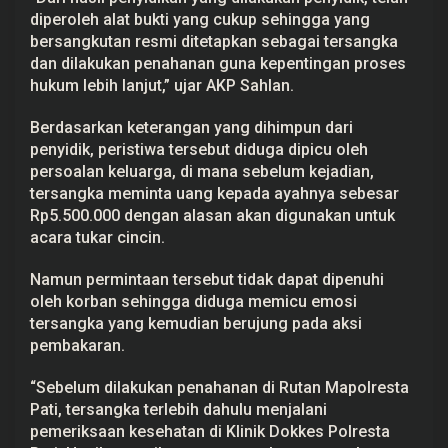
l
diperoleh alat bukti yang cukup sehingga yang
r
bersangkutan resmi ditetapkan sebagai tersangka
e
s
dan dilakukan penahanan guna kepentingan proses
t
hukum lebih lanjut,” ujar AKP Sahlan.
a
P
a
Berdasarkan keterangan yang dihimpun dari
t
penyidik, peristiwa tersebut diduga dipicu oleh
i
persoalan keluarga, di mana sebelum kejadian,
tersangka meminta uang kepada ayahnya sebesar
Rp5.500.000 dengan alasan akan digunakan untuk
acara tukar cincin.
Namun permintaan tersebut tidak dapat dipenuhi
oleh korban sehingga diduga memicu emosi
tersangka yang kemudian berujung pada aksi
pembakaran.
“Sebelum dilakukan penahanan di Rutan Mapolresta
Pati, tersangka terlebih dahulu menjalani
pemeriksaan kesehatan di Klinik Dokkes Polresta