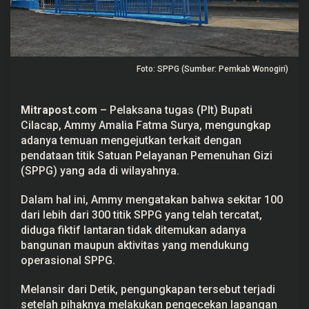
a
n
y
a
T
e
Foto: SPPG (Sumber: Pemkab Wonogiri)
m
u
a
n
Mitrapost.com
– Pelaksana tugas (Plt) Bupati
1
0
Cilacap
, Ammy Amalia Fatma Surya, mengungkap
0
adanya temuan mengejutkan terkait dengan
T
i
pendataan titik Satuan Pelayanan Pemenuhan Gizi
t
(
SPPG
) yang ada di wilayahnya.
i
k
S
Dalam hal ini, Ammy mengatakan bahwa sekitar 100
P
dari lebih dari 300 titik SPPG yang telah tercatat,
P
G
diduga fiktif lantaran tidak ditemukan adanya
y
bangunan maupun aktivitas yang mendukung
a
n
operasional SPPG.
g
D
i
Melansir dari Detik, pengungkapan tersebut terjadi
d
setelah pihaknya melakukan pengecekan lapangan
u