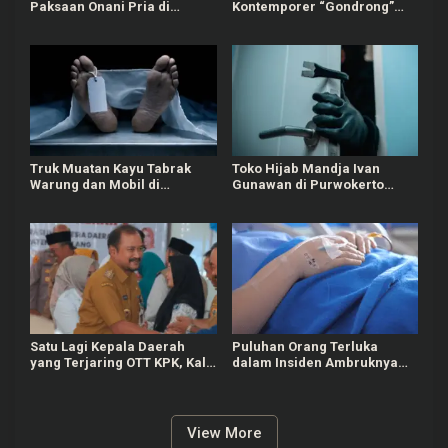
Paksaan Onani Pria di
Kontemporer “Gondrong”
Tangerang: 8 Pelaku
Gunarto Ditunjuk sebagai
Ditangkap
Ambassador SIPA 2026
Truk Muatan Kayu Tabrak
Toko Hijab Mandja Ivan
Warung dan Mobil di
Gunawan di Purwokerto
Ajibarang Banyumas, 1
Selatan Dibobol Maling
Orang Tewas
Satu Lagi Kepala Daerah
Puluhan Orang Terluka
yang Terjaring OTT KPK, Kali
dalam Insiden Ambruknya
Ini Bupati Pemalang
Tribun Laga Kejurnas Drift
2026 di Purwokerto
View More