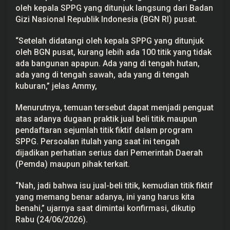
g
oleh kepala SPPG yang ditunjuk langsung dari Badan
a
Gizi Nasional Republik Indonesia (
BGN
RI) pusat.
F
i
k
“Setelah didatangi oleh kepala SPPG yang ditunjuk
t
oleh BGN pusat, kurang lebih ada 100 titik yang tidak
i
f
ada bangunan apapun. Ada yang di tengah hutan,
ada yang di tengah sawah, ada yang di tengah
kuburan,” jelas Ammy,
Menurutnya, temuan tersebut dapat menjadi penguat
atas adanya dugaan praktik jual beli titik maupun
pendaftaran sejumlah titik fiktif dalam program
SPPG. Persoalan itulah yang saat ini tengah
dijadikan perhatian serius dari Pemerintah Daerah
(Pemda) maupun pihak terkait.
“Nah, jadi bahwa isu jual-beli titik, kemudian titik fiktif
yang memang benar adanya, ini yang harus kita
benahi,” ujarnya saat dimintai konfirmasi, dikutip
Rabu (24/06/2026).