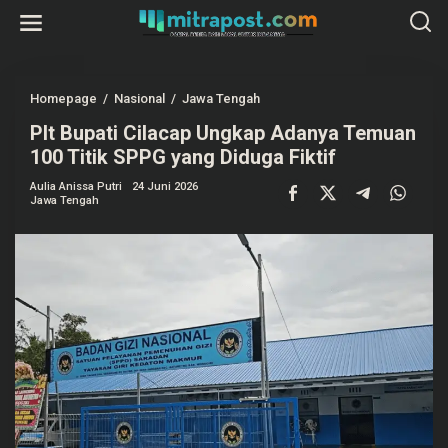
L
e
w
a
t
i
k
Homepage
/
Nasional
/
Jawa Tengah
P
e
l
k
Plt Bupati Cilacap Ungkap Adanya Temuan
t
o
B
100 Titik SPPG yang Diduga Fiktif
n
u
t
p
e
Aulia Anissa Putri
24 Juni 2026
a
Jawa Tengah
n
t
i
C
i
l
a
c
a
p
U
n
g
k
a
p
A
d