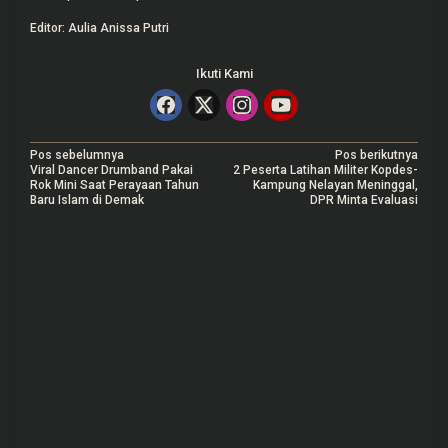
Editor: Aulia Anissa Putri
Ikuti Kami
N
Pos sebelumnya
Pos berikutnya
Viral Dancer Drumband Pakai
2 Peserta Latihan Militer Kopdes-
a
Rok Mini Saat Perayaan Tahun
Kampung Nelayan Meninggal,
Baru Islam di Demak
DPR Minta Evaluasi
v
i
g
a
s
i
p
o
s