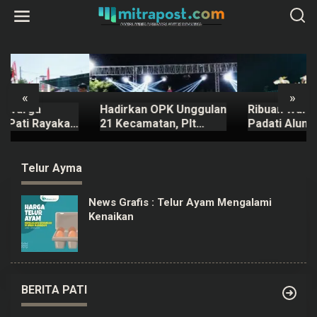
L
e
w
a
t
i
k
e
k
«
»
o
Hadirkan OPK Unggulan
Ribuan Warga Pati
n
t
21 Kecamatan, Plt
Padati Alun-alun
e
Bupati Pati Janji Tahun
Saksikan Festival Adhi
n
Depan Digelar Lebih
Loka 2026
Meriah
Telur Ayma
News Grafis : Telur Ayam Mengalami
Kenaikan
BERITA PATI