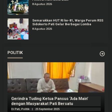
8 Agustus 2026
Semarakkan HUT RI ke-81, Warga Perum RSS
Sidokerto Pati Gelar Berbagai Lomba
8 Agustus 2026
POLITIK
Prabowo Akan Pidato di Sidang PBB: Seperti
H
Mengulang Sejarah Sang Ayah
m
Di Politik
|
22 September 2025
Di 