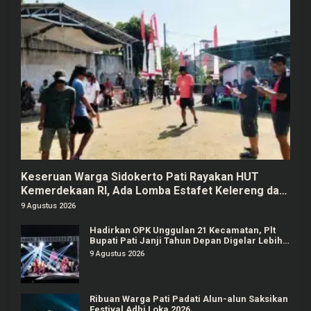
Keseruan Warga Sidokerto Pati Rayakan HUT
Kemerdekaan RI, Ada Lomba Estafet Kelereng dan
Baris-berbaris
9 Agustus 2026
Hadirkan OPK Unggulan 21 Kecamatan, Plt
Bupati Pati Janji Tahun Depan Digelar Lebih
Meriah
9 Agustus 2026
Ribuan Warga Pati Padati Alun-alun Saksikan
Festival Adhi Loka 2026