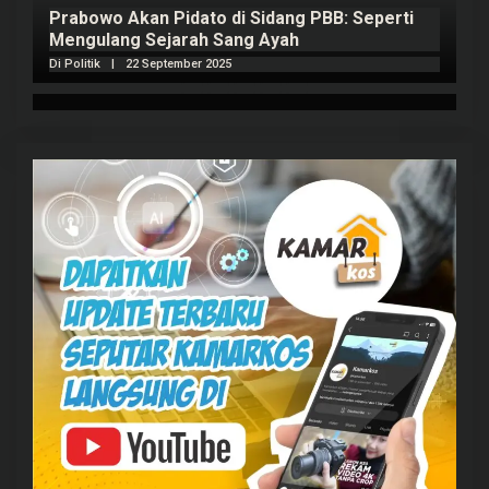
Prabowo Akan Pidato di Sidang PBB: Seperti
H
Mengulang Sejarah Sang Ayah
m
Di Politik
|
22 September 2025
Di 