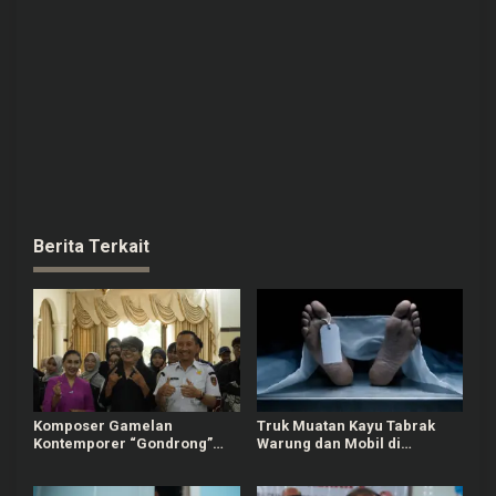
Berita Terkait
Komposer Gamelan
Truk Muatan Kayu Tabrak
Kontemporer “Gondrong”
Warung dan Mobil di
Gunarto Ditunjuk sebagai
Ajibarang Banyumas, 1
Ambassador SIPA 2026
Orang Tewas