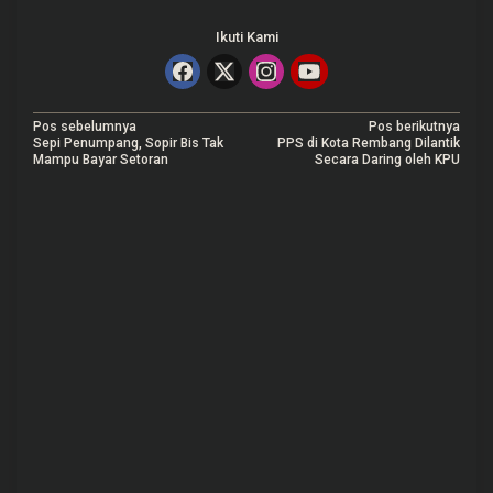
Ikuti Kami
N
Pos sebelumnya
Pos berikutnya
Sepi Penumpang, Sopir Bis Tak
PPS di Kota Rembang Dilantik
a
Mampu Bayar Setoran
Secara Daring oleh KPU
v
i
g
a
s
i
p
o
s