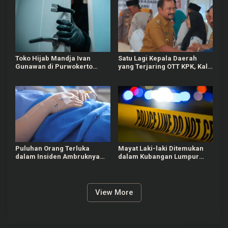
Toko Hijab Mandja Ivan
Satu Lagi Kepala Daerah
Gunawan di Purwokerto
yang Terjaring OTT KPK, Kali
Selatan Dibobol Maling
Ini Bupati Pemalang
Puluhan Orang Terluka
Mayat Laki-laki Ditemukan
dalam Insiden Ambruknya
dalam Kubangan Lumpur
Tribun Laga Kejurnas Drift
Tepi Sungai Babakan Brebes
2026 di Purwokerto
View More