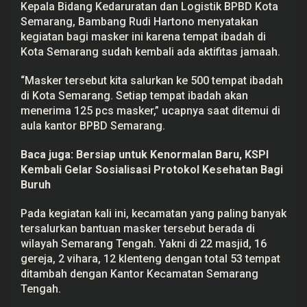
Kepala Bidang Kedaruratan dan Logistik BPBD Kota
p
a
Semarang, Bambang Rudi Hartono menyatakan
t
kegiatan bagi masker ini karena tempat ibadah di
I
b
Kota Semarang sudah kembali ada aktifitas jamaah.
a
d
“Masker tersebut kita salurkan ke 500 tempat ibadah
a
h
di Kota Semarang. Setiap tempat ibadah akan
,
menerima 125 pcs masker,” ucapnya saat ditemui di
B
P
aula kantor BPBD Semarang.
B
D
K
Baca juga:
Bersiap untuk Kenormalan Baru, KSPI
o
Kembali Gelar Sosialisasi Protokol Kesehatan Bagi
t
a
Buruh
S
e
Pada kegiatan kali ini, kecamatan yang paling banyak
m
a
tersalurkan bantuan masker tersebut berada di
r
wilayah Semarang Tengah. Yakni di 22 masjid, 16
a
n
gereja, 2 vihara, 12 klenteng dengan total 53 tempat
g
ditambah dengan Kantor Kecamatan Semarang
B
a
Tengah.
g
i