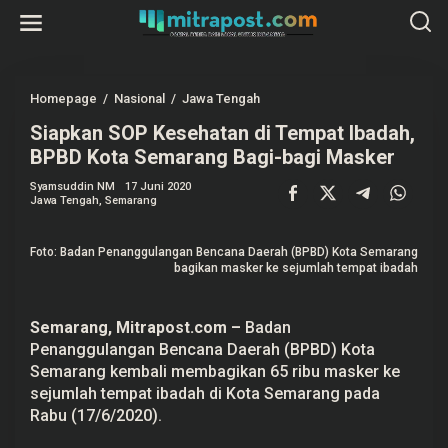
L
e
w
a
t
i
k
Homepage
/
Nasional
/
Jawa Tengah
S
e
i
k
Siapkan SOP Kesehatan di Tempat Ibadah,
a
o
p
BPBD Kota Semarang Bagi-bagi Masker
n
k
t
a
e
Syamsuddin NM
17 Juni 2020
n
Jawa Tengah
,
Semarang
n
S
O
P
K
Foto: Badan Penanggulangan Bencana Daerah (BPBD) Kota Semarang
e
bagikan masker ke sejumlah tempat ibadah
s
e
h
a
Semarang, Mitrapost.com –
Badan
t
Penanggulangan Bencana Daerah (BPBD) Kota
a
n
Semarang kembali membagikan 65 ribu masker ke
d
sejumlah tempat ibadah di Kota Semarang pada
i
Rabu (17/6/2020).
T
e
m