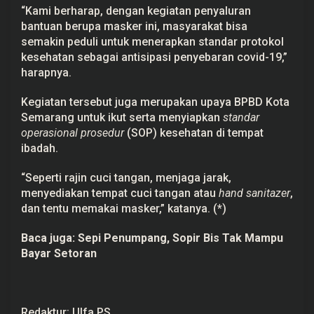
-
“Kami berharap, dengan kegiatan penyaluran
b
bantuan berupa masker ini, masyarakat bisa
a
semakin peduli untuk menerapkan standar protokol
g
i
kesehatan sebagai antisipasi penyebaran covid-19,”
M
harapnya.
a
s
k
Kegiatan tersebut juga merupakan upaya BPBD Kota
e
r
Semarang untuk ikut serta menyiapkan
standar
operasional prosedur
(SOP) kesehatan di tempat
ibadah.
“Seperti rajin cuci tangan, menjaga jarak,
menyediakan tempat cuci tangan atau
hand sanitazer
,
dan tentu memakai masker,” katanya. (*)
Baca juga:
Sepi Penumpang, Sopir Bis Tak Mampu
Bayar Setoran
Redaktur: Ulfa PS