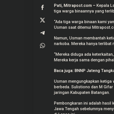
e
Pati,
Mitrapost.com
–
Kepala La
r
l
tiga warga binaannya yang terl
i
b
“Ada tiga warga binaan kami yan
a
t
Usman saat ditemui Mitrapost.c
P
e
n
Namun, Usman membantah ketiga
g
narkoba. Mereka hanya terlibat 
e
d
a
“Mereka diduga ada keterkaitan,
r
Mereka kerja sama dengan pihak 
a
n
N
Baca juga:
BNNP Jateng Tangka
a
r
k
Usman mengungkapkan ketiga war
o
berbeda. Sulistiono dan M Gifar 
b
a
jaringan Kabupaten Batangan.
,
K
a
Pembongkaran ini adalah hasil
l
Jawa Tengah sebelumnya menya
a
p