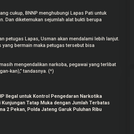
yang cukup, BNNP menghubungi Lapas Pati untuk
. Dan diketemukan sejumlah alat bukti berupa
ekayaan Ahmad
24 Calon Dubes Telah Jalani Fit and
tan petugas Lapas, Usman akan mendalami lebih lanjut.
Data LHKPN
Proper Test, Berikut Daftar
as yang bermain maka petugas tersebut bisa
Namanya
 2025
Di Berita, Politik
|
7 Juli 2025
masih mengendalikan narkoba, pegawai yang terlibat
an-kan),” tandasnya. (*)
HP Ilegal untuk Kontrol Pengedaran Narkotika
i Kunjungan Tatap Muka dengan Jumlah Terbatas
ma 2 Pekan, Polda Jateng Garuk Puluhan Ribu