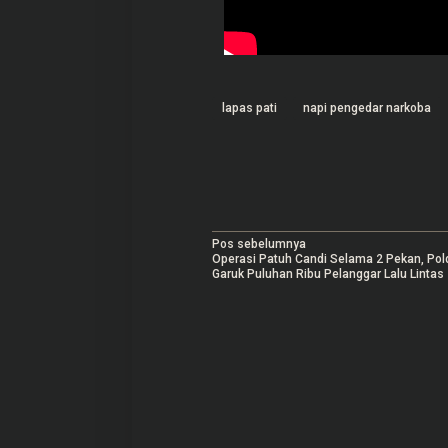
lapas pati
napi pengedar narkoba
N
Pos sebelumnya
Operasi Patuh Candi Selama 2 Pekan, Pol
a
Garuk Puluhan Ribu Pelanggar Lalu Lintas
v
i
g
a
s
i