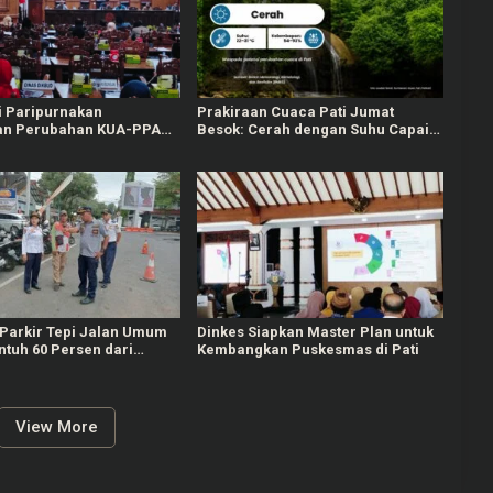
i Paripurnakan
Prakiraan Cuaca Pati Jumat
an Perubahan KUA-PPAS
Besok: Cerah dengan Suhu Capai
un 2026
31 °C
 Parkir Tepi Jalan Umum
Dinkes Siapkan Master Plan untuk
entuh 60 Persen dari
Kembangkan Puskesmas di Pati
625 Juta
View More