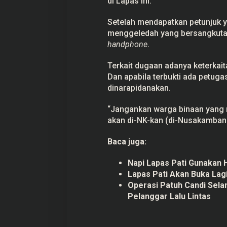
di Lapas ini.
a
s
Setelah mendapatkan petunjuk 
:
P
menggeledah yang bersangkutan
e
handphone
.
t
u
Prabowo Akan Pidato di Sidang
Hitungan Harta K
g
Terkait dugaan adanya keterkai
a
PBB: Seperti Mengulang Sejarah
Sahroni menurut 
s
Dan apabila terbukti ada petug
Sang Ayah
Di Politik
|
22 September 2025
Di Politik
|
1 September
T
dinarapidanakan.
e
r
l
“Jangankan warga binaan yang 
i
akan di-NK-kan (di-Nusakambang
b
a
t
Baca juga:
B
i
s
Napi Lapas Pati Gunakan 
a
Lapas Pati Akan Buka Lag
D
i
Operasi Patuh Candi Sela
b
Pelanggar Lalu Lintas
u
i