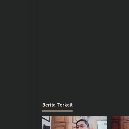
p
o
s
Berita Terkait