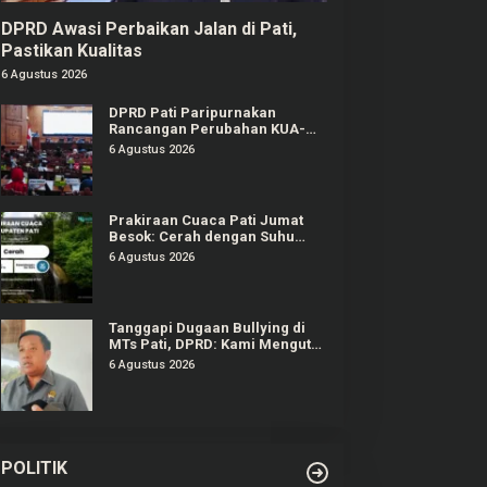
DPRD Awasi Perbaikan Jalan di Pati,
Pastikan Kualitas
6 Agustus 2026
DPRD Pati Paripurnakan
Rancangan Perubahan KUA-
PPAS APBD Tahun 2026
6 Agustus 2026
Prakiraan Cuaca Pati Jumat
Besok: Cerah dengan Suhu
Capai 31 °C
6 Agustus 2026
Tanggapi Dugaan Bullying di
MTs Pati, DPRD: Kami Mengutuk
Perbuatan Itu
6 Agustus 2026
POLITIK