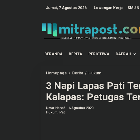
L
e
tutup
Jumat, 7 Agustus 2026
Lowongan Kerja
SMJ N
w
a
t
i
k
e
k
o
n
t
BERANDA
BERITA
PERISTIWA
DAERAH
e
n
Homepage
/
Berita
/
Hukum
3
N
3 Napi Lapas Pati Te
a
p
i
Kalapas: Petugas Ter
L
a
p
Umar Hanafi
6 Agustus 2020
a
Hukum
,
Pati
s
P
a
t
i
T