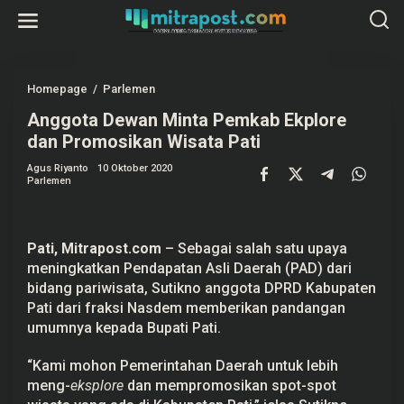
L
e
w
a
t
i
k
Homepage
/
Parlemen
A
e
n
k
Anggota Dewan Minta Pemkab Ekplore
g
o
g
dan Promosikan Wisata Pati
n
o
t
t
e
Agus Riyanto
10 Oktober 2020
a
Parlemen
n
D
e
w
a
n
Pati,
Mitrapost.com
– Sebagai salah satu upaya
M
i
meningkatkan Pendapatan Asli Daerah (PAD) dari
n
bidang pariwisata, Sutikno anggota DPRD Kabupaten
t
a
Pati dari fraksi Nasdem memberikan pandangan
P
umumnya kepada Bupati Pati.
e
m
k
“Kami mohon Pemerintahan Daerah untuk lebih
a
meng-
eksplore
dan mempromosikan spot-spot
b
E