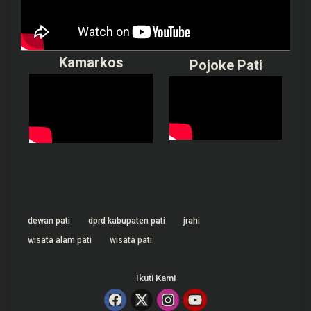
Kamarkos
Pojoke Pati
dewan pati
dprd kabupaten pati
jrahi
wisata alam pati
wisata pati
Ikuti Kami