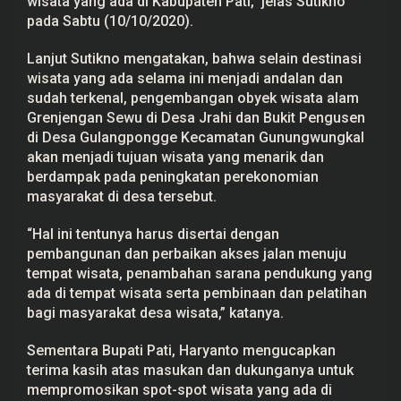
wisata yang ada di Kabupaten Pati,” jelas Sutikno
k
pada Sabtu (10/10/2020).
p
l
o
Lanjut Sutikno mengatakan, bahwa selain destinasi
r
wisata yang ada selama ini menjadi andalan dan
e
d
sudah terkenal, pengembangan obyek wisata alam
a
Grenjengan Sewu di Desa Jrahi dan Bukit Pengusen
n
P
di Desa Gulangpongge Kecamatan Gunungwungkal
r
akan menjadi tujuan wisata yang menarik dan
o
m
berdampak pada peningkatan perekonomian
o
masyarakat di desa tersebut.
s
i
k
“Hal ini tentunya harus disertai dengan
a
n
pembangunan dan perbaikan akses jalan menuju
W
tempat wisata, penambahan sarana pendukung yang
i
ada di tempat wisata serta pembinaan dan pelatihan
s
a
bagi masyarakat desa wisata,” katanya.
t
a
P
Sementara Bupati Pati, Haryanto mengucapkan
a
terima kasih atas masukan dan dukunganya untuk
t
i
mempromosikan spot-spot wisata yang ada di