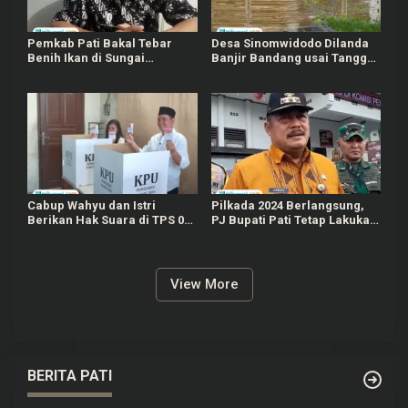
Pemkab Pati Bakal Tebar
Desa Sinomwidodo Dilanda
Benih Ikan di Sungai
Banjir Bandang usai Tanggul
Silugonggo Tahun 2025
Kali Jebol
Cabup Wahyu dan Istri
Pilkada 2024 Berlangsung,
Berikan Hak Suara di TPS 02
PJ Bupati Pati Tetap Lakukan
Desa Gadingrejo
Monitoring
View More
BERITA PATI