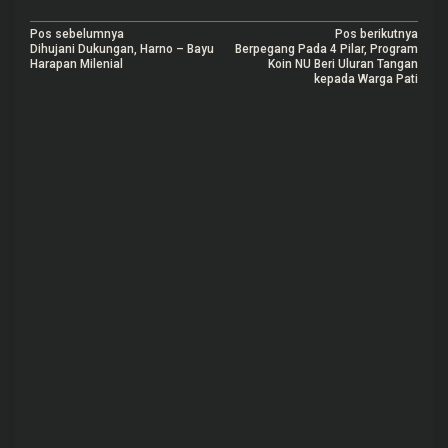
N
Pos sebelumnya
Pos berikutnya
Dihujani Dukungan, Harno – Bayu
Berpegang Pada 4 Pilar, Program
a
Harapan Milenial
Koin NU Beri Uluran Tangan
kepada Warga Pati
v
i
g
a
s
i
p
o
s