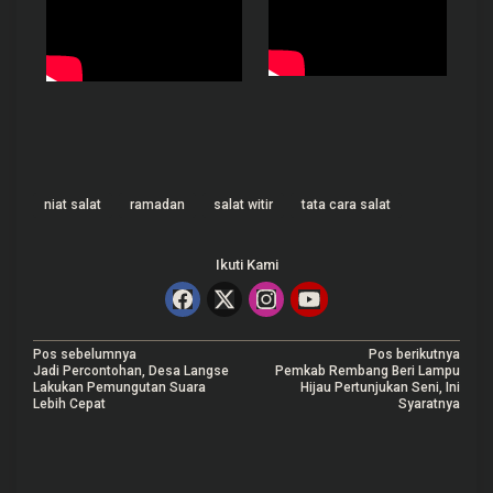
niat salat
ramadan
salat witir
tata cara salat
Ikuti Kami
N
Pos sebelumnya
Pos berikutnya
Jadi Percontohan, Desa Langse
Pemkab Rembang Beri Lampu
a
Lakukan Pemungutan Suara
Hijau Pertunjukan Seni, Ini
Lebih Cepat
Syaratnya
v
i
g