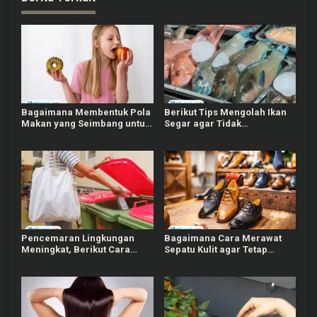
Bagaimana Membentuk Pola
Berikut Tips Mengolah Ikan
Makan yang Seimbang untuk
Segar agar Tidak
Usia Dewasa?
Meninggalkan Bau Amis
Pencemaran Lingkungan
Bagaimana Cara Merawat
Meningkat, Berikut Cara
Sepatu Kulit agar Tetap
Mengurangi Sampah Plastik
Awet?
dalam Keseharian