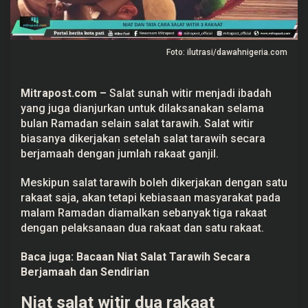
r
3
R
a
k
Foto: ilutrasi/dawahnigeria.com
a
a
t
Mitrapost.com
–
Salat sunah witir menjadi ibadah
yang juga dianjurkan untuk dilaksanakan selama
bulan Ramadan selain salat tarawih. Salat witir
biasanya dikerjakan setelah salat tarawih secara
berjamaah dengan jumlah rakaat ganjil.
Meskipun salat tarawih boleh dikerjakan dengan satu
rakaat saja, akan tetapi kebiasaan masyarakat pada
malam Ramadan diamalkan sebanyak tiga rakaat
dengan pelaksanaan dua rakaat dan satu rakaat.
Baca juga:
Bacaan Niat Salat Tarawih Secara
Berjamaah dan Sendirian
Niat salat witir dua rakaat