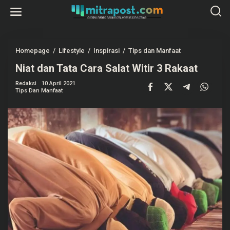
L
e
w
a
t
i
k
Homepage
/
Lifestyle
/
Inspirasi
/
Tips dan Manfaat
N
e
i
k
Niat dan Tata Cara Salat Witir 3 Rakaat
a
o
t
n
d
Redaksi
10 April 2021
t
a
Tips Dan Manfaat
e
n
n
T
a
t
a
C
a
r
a
S
a
l
a
t
W
i
t
i