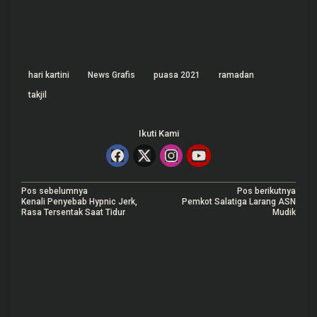
hari kartini
News Grafis
puasa 2021
ramadan
takjil
Ikuti Kami
N
Pos sebelumnya
Pos berikutnya
Kenali Penyebab Hypnic Jerk,
Pemkot Salatiga Larang ASN
a
Rasa Tersentak Saat Tidur
Mudik
v
i
g
a
s