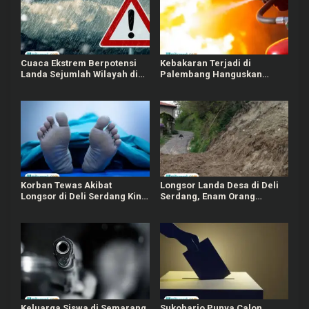
Cuaca Ekstrem Berpotensi
Kebakaran Terjadi di
Landa Sejumlah Wilayah di
Palembang Hanguskan
Indonesia, Berikut Daftarnya
Rumah dan Bengkel, Tiga
Orang Tewas
Korban Tewas Akibat
Longsor Landa Desa di Deli
Longsor di Deli Serdang Kini
Serdang, Enam Orang
Jadi Tujuh Orang
Meninggal Dunia
Keluarga Siswa di Semarang
Sukoharjo Punya Calon