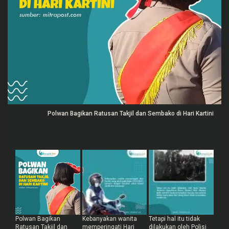
R
a
t
u
s
a
n
T
a
k
j
i
l
Polwan Bagikan Ratusan Takjil dan Sembako di Hari Kartini
Polwan Bagikan
Kebanyakan wanita
Tetapi hal itu tidak
Ratusan Takjil dan
memperingati Hari
dilakukan oleh Polisi