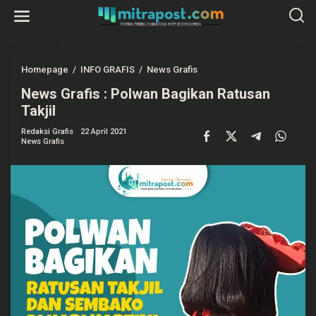
L
e
w
a
t
i
k
Homepage
/
INFO GRAFIS
/
News Grafis
N
e
e
k
News Grafis : Polwan Bagikan Ratusan
w
o
s
Takjil
n
G
t
r
e
Redaksi Grafis
22 April 2021
a
News Grafis
n
f
i
s
:
P
o
l
w
a
n
B
a
g
i
k
a
n