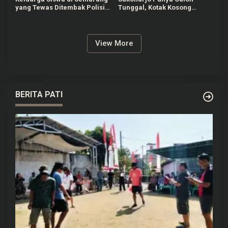
yang Tewas Ditembak Polisi
Tunggal, Kotak Kosong
Akhirnya Lapor ke Polda
Unggul di Sejumlah TPS
Jateng
View More
BERITA PATI