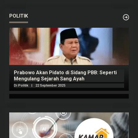
POLITIK
Prabowo Akan Pidato di Sidang PBB: Seperti
H
Mengulang Sejarah Sang Ayah
m
Di Politik
|
22 September 2025
Di 