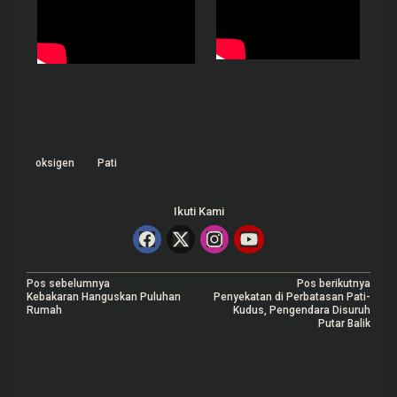
oksigen
Pati
Ikuti Kami
N
Pos sebelumnya
Pos berikutnya
Kebakaran Hanguskan Puluhan
Penyekatan di Perbatasan Pati-
a
Rumah
Kudus, Pengendara Disuruh
Putar Balik
v
i
g