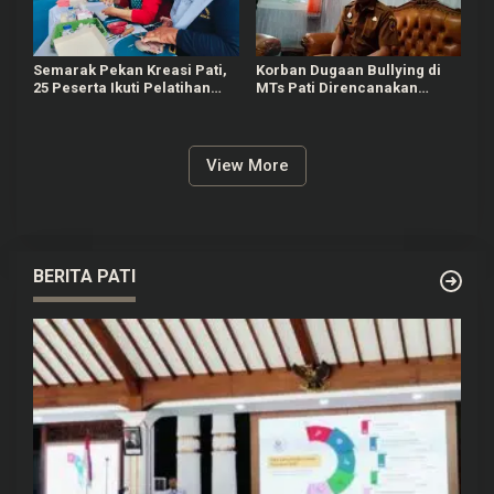
Semarak Pekan Kreasi Pati,
Korban Dugaan Bullying di
25 Peserta Ikuti Pelatihan
MTs Pati Direncanakan
Bandeng Cabut Duri
Pindah Sekolah, Dinsos Siap
Bantu
View More
BERITA PATI