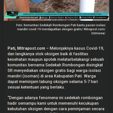
n
S
e
w
a
k
Foto: Komunitas Sedekah Rombongan Pati bantu pasien isolasi
a
n
mandiri covid-19 mendapatkan oksigen gratis/ Mitrapost.com/
O
Istimewa/
k
s
i
Pati,
Mitrapost.com
– Melonjaknya kasus Covid-19,
g
e
dan langkanya stok
oksigen
baik di fasilitas
n
kesehatan maupun apotek melatarbelakangi sebuah
G
r
komunitas bernama Sedekah Rombongan disingkat
a
SR menyediakan oksigen gratis bagi warga isolasi
t
i
mandiri (isoman) di area Kabupaten Pati. Warga
s
dapat meminjam tabung oksigen selama 5-7 hari
u
n
sesuai ketentuan yang berlaku.
t
u
“Dengan adanya fenomena ini sedekah rombongan
k
W
hadir semampu kami untuk memenuhi kecukupan
a
kebutuhan oksigen dengan cara peminjaman secara
r
g