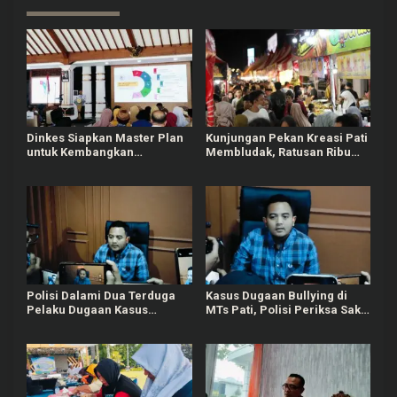
Dinkes Siapkan Master Plan
Kunjungan Pekan Kreasi Pati
untuk Kembangkan
Membludak, Ratusan Ribu
Puskesmas di Pati
Orang Padati Kawasan Alun-
alun Pati
Polisi Dalami Dua Terduga
Kasus Dugaan Bullying di
Pelaku Dugaan Kasus
MTs Pati, Polisi Periksa Saksi
Bullying Siswa MTs di Pati
Korban dan Pihak Sekolah