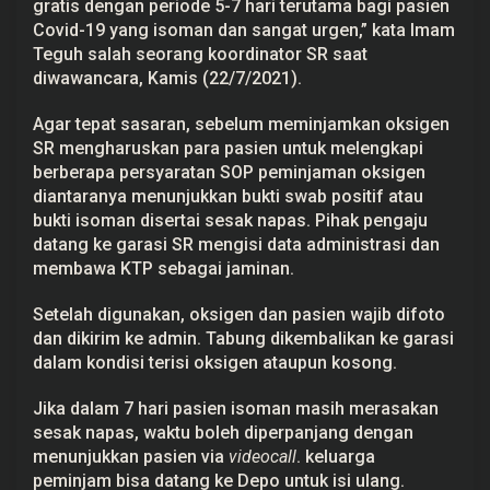
gratis dengan periode 5-7 hari terutama bagi pasien
a
Covid-19 yang isoman dan sangat urgen,” kata Imam
P
a
Teguh salah seorang koordinator SR saat
t
diwawancara, Kamis (22/7/2021).
i
Agar tepat sasaran, sebelum meminjamkan oksigen
SR mengharuskan para pasien untuk melengkapi
berberapa persyaratan SOP peminjaman oksigen
diantaranya menunjukkan bukti swab positif atau
bukti isoman disertai sesak napas. Pihak pengaju
datang ke garasi SR mengisi data administrasi dan
membawa KTP sebagai jaminan.
Setelah digunakan, oksigen dan pasien wajib difoto
dan dikirim ke admin. Tabung dikembalikan ke garasi
dalam kondisi terisi oksigen ataupun kosong.
Jika dalam 7 hari pasien isoman masih merasakan
sesak napas, waktu boleh diperpanjang dengan
menunjukkan pasien via
videocall
. keluarga
peminjam bisa datang ke Depo untuk isi ulang.