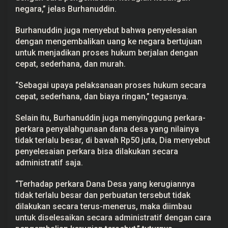
i
negara,” jelas Burhanuddin.
a
n
Burhanuddin juga menyebut bahwa penyelesaian
U
a
dengan mengembalikan uang ke negara bertujuan
n
untuk menjadikan proses hukum berjalan dengan
g
k
cepat, sederhana, dan murah.
e
N
e
“Sebagai upaya pelaksanaan proses hukum secara
g
cepat, sederhana, dan biaya ringan,” tegasnya.
a
r
a
Selain itu, Burhanuddin juga menyinggung perkara-
perkara penyalahgunaan dana desa yang nilainya
tidak terlalu besar, di bawah Rp50 juta, Dia menyebut
penyelesaian perkara bisa dilakukan secara
administratif saja.
“Terhadap perkara Dana Desa yang kerugiannya
tidak terlalu besar dan perbuatan tersebut tidak
dilakukan secara terus-menerus, maka diimbau
untuk diselesaikan secara administratif dengan cara