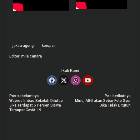
jaksa agung
korupsi
Editor: mila candra
Ikuti Kami
N
Pos sebelumnya
Pos berikutnya
Wapres Imbau Sekolah Ditutup
Miris, ABG akan Sebar Foto Syur
a
Jika Terdapat 5 Persen Siswa
Jika Tidak Dituturi
Terpapar Covid-19
v
i
g