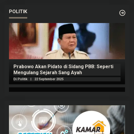
POLITIK
Prabowo Akan Pidato di Sidang PBB: Seperti
H
Mengulang Sejarah Sang Ayah
m
Di Politik
|
22 September 2025
Di 