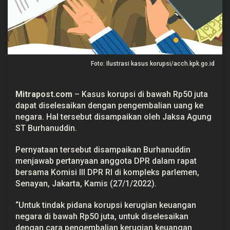
u
t
a
D
i
s
e
l
Foto: Ilustrasi kasus korupsi/acch.kpk.go.id
e
s
a
i
Mitrapost.com
– Kasus korupsi di bawah Rp50 juta
k
dapat diselesaikan dengan pengembalian uang ke
a
n
negara. Hal tersebut disampaikan oleh Jaksa Agung
d
ST Burhanuddin.
e
n
g
Pernyataan tersebut disampaikan Burhanuddin
a
n
menjawab pertanyaan anggota DPR dalam rapat
P
bersama Komisi III DPR RI di kompleks parlemen,
e
Senayan, Jakarta, Kamis (27/1/2022).
n
g
e
“Untuk tindak pidana korupsi kerugian keuangan
m
b
negara di bawah Rp50 juta, untuk diselesaikan
a
dengan cara pengembalian kerugian keuangan
l