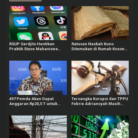
RSUP Sardjito Hentikan
Ratusan Naskah Kuno
Praktik Stase Mahasiswa
Ditemukan di Rumah Kosong
PPDS UGM Buntut Komen
Wilayah Boyolali
Negatif ke Akun Yurizal
497 Pemda Akan Dapat
Tersangka Korupsi dan TPPU
Anggaran Rp20,5 T untuk
Febrie Adriansyah Masih
Bayar Gaji ASN Daerah
Terima Gaji 50 Persen