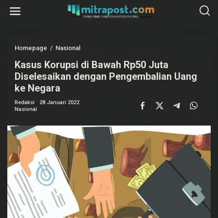
L
e
w
a
t
i
k
Homepage
/
Nasional
K
e
a
k
Kasus Korupsi di Bawah Rp50 Juta
s
o
u
Diselesaikan dengan Pengembalian Uang
n
s
t
K
ke Negara
e
o
n
r
Redaksi
28 Januari 2022
u
Nasional
p
s
i
d
i
B
a
w
a
h
R
p
5
0
J