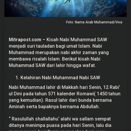
h
i
r
Z
a
Foto: Nama Arab Muhammad/Viva
m
a
n
Mitrapost.com
– Kisah
Nabi Muhammad
SAW
menjadi suri tauladan bagi umat Islam. Nabi
Muhammad merupakan nabi akhir zaman yang
membawa risalah Islam. Berikut kisah Nabi
Muhammad SAW dari lahir hingga wafat.
Kelahiran Nabi Muhammad Nabi SAW
Nabi Muhammad lahir di Makkah hari Senin, 12 Rabi’
ul Dini pada tahun 571 kalender Romawi( 1450 tahun
yang kemudian). Rasul lahir dari bunda bernama
Aminah serta bapaknya bernama Abdullah.
“ Rasulullah shallallahu‘ alahi wa sallam sempat
ditanya menimpa puasa pada hari Senin, lalu dia