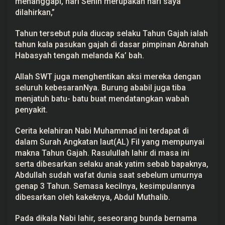
menanggapi, hari Senin merupakan hari saya
dilahirkan,”
Tahun tersebut pula diucap selaku Tahun Gajah ialah
tahun kala pasukan gajah di dasar pimpinan Abrahah
Habasyah tengah melanda Ka’ bah.
Allah SWT juga menghentikan aksi mereka dengan
seluruh kebesaranNya. Burung ababil juga tiba
menjatuh batu- batu buat mendatangkan wabah
penyakit.
Cerita kelahiran Nabi Muhammad ini terdapat di
dalam Surah Angkatan laut(AL) Fil yang mempunyai
makna Tahun Gajah. Rasulullah lahir di masa ini
serta dibesarkan selaku anak yatim sebab bapaknya,
Abdullah sudah wafat dunia saat sebelum umurnya
genap 3 Tahun. Semasa kecilnya, kesimpulannya
dibesarkan oleh kakeknya, Abdul Muthalib.
Pada dikala Nabi lahir, seseorang bunda bernama