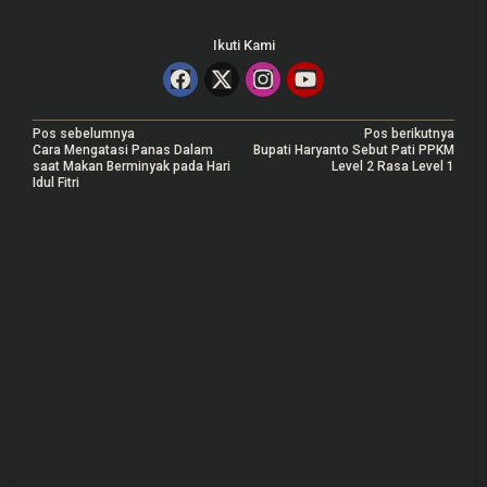
Ikuti Kami
N
Pos sebelumnya
Pos berikutnya
Cara Mengatasi Panas Dalam
Bupati Haryanto Sebut Pati PPKM
a
saat Makan Berminyak pada Hari
Level 2 Rasa Level 1
Idul Fitri
v
i
g
a
s
i
p
o
s