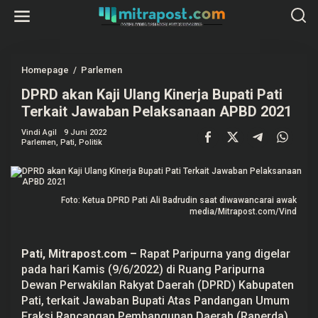
L
e
w
a
t
i
k
Homepage
/
Parlemen
D
e
P
k
DPRD akan Kaji Ulang Kinerja Bupati Pati
R
o
D
Terkait Jawaban Pelaksanaan APBD 2021
n
a
t
k
e
Vindi Agil
9 Juni 2022
a
Parlemen
,
Pati
,
Politik
n
n
K
a
j
i
U
Foto: Ketua DPRD Pati Ali Badrudin saat diwawancarai awak
l
media/Mitrapost.com/Vind
a
n
g
K
Pati, Mitrapost.com –
Rapat Paripurna yang digelar
i
pada hari Kamis (9/6/2022) di Ruang Paripurna
n
e
Dewan Perwakilan Rakyat Daerah (
DPRD
) Kabupaten
r
Pati
, terkait Jawaban Bupati Atas Pandangan Umum
j
Fraksi Rancangan Pembangunan Daerah (Raperda)
a