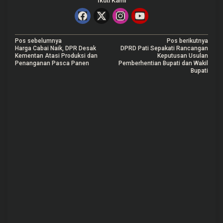
Ikuti Kami
N
Pos sebelumnya
Pos berikutnya
Harga Cabai Naik, DPR Desak
DPRD Pati Sepakati Rancangan
a
Kementan Atasi Produksi dan
Keputusan Usulan
Penanganan Pasca Panen
Pemberhentian Bupati dan Wakil
v
Bupati
i
g
a
s
i
p
o
s