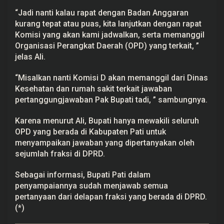
a
“Jadi nanti kalau rapat dengan Badan Anggaran
n
a
kurang tepat atau puas, kita lanjutkan dengan rapat
a
Komisi yang akan kami jadwalkan, serta memanggil
n
A
Organisasi Perangkat Daerah (OPD) yang terkait, ”
P
jelas Ali.
B
D
2
“Misalkan nanti Komisi D akan memanggil dari Dinas
0
Kesehatan dan rumah sakit terkait jawaban
2
1
pertanggungjawaban Pak Bupati tadi, ” sambungnya.
Karena menurut Ali, Bupati hanya mewakili seluruh
OPD yang berada di Kabupaten Pati untuk
menyampaikan jawaban yang dipertanyakan oleh
sejumlah fraksi di DPRD.
Sebagai informasi, Bupati Pati dalam
penyampaiannya sudah menjawab semua
pertanyaan dari delapan fraksi yang berada di DPRD.
(*)