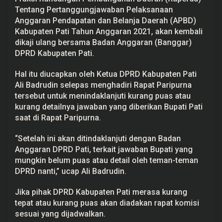
B
Tentang Pertanggungjawaban Pelaksanaan
u
Anggaran Pendapatan dan Belanja Daerah (APBD)
p
a
Kabupaten Pati Tahun Anggaran 2021, akan kembali
t
dikaji ulang bersama Badan Anggaran (Banggar)
i
P
DPRD Kabupaten Pati.
a
t
i
Hal itu diucapkan oleh Ketua DPRD Kabupaten Pati
T
Ali Badrudin
selepas menghadiri Rapat Paripurna
e
r
tersebut untuk menindaklanjuti kurang puas atau
k
kurang detailnya jawaban yang diberikan Bupati Pati
a
saat di Rapat Paripurna.
i
t
J
“Setelah ini akan ditindaklanjuti dengan Badan
a
w
Anggaran DPRD Pati, terkait jawaban Bupati yang
a
mungkin belum puas atau detail oleh teman-teman
b
a
DPRD nanti,” ucap Ali Badrudin.
n
P
Jika pihak DPRD Kabupaten Pati merasa kurang
e
l
tepat atau kurang puas akan diadakan rapat komisi
a
sesuai yang dijadwalkan.
k
s