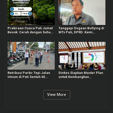
Prakiraan Cuaca Pati Jumat
Tanggapi Dugaan Bullying di
Besok: Cerah dengan Suhu
MTs Pati, DPRD: Kami
Capai 31 °C
Mengutuk Perbuatan Itu
Retribusi Parkir Tepi Jalan
Dinkes Siapkan Master Plan
Umum di Pati Sentuh 60
untuk Kembangkan
Persen dari Target Rp625
Puskesmas di Pati
Juta
View More