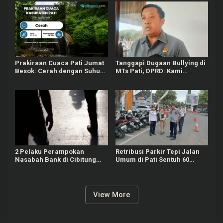
Prakiraan Cuaca Pati Jumat
Tanggapi Dugaan Bullying di
Besok: Cerah dengan Suhu
MTs Pati, DPRD: Kami
Capai 31 °C
Mengutuk Perbuatan Itu
2 Pelaku Perampokan
Retribusi Parkir Tepi Jalan
Nasabah Bank di Cibitung
Umum di Pati Sentuh 60
Bekasi Masih Diburu Polisi
Persen dari Target Rp625
Juta
View More