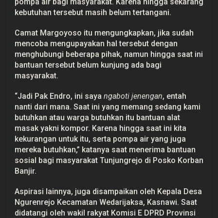
pompa air bagi masyarakat. Karena hingga sekarang
a
kebutuhan tersebut masih belum tertangani.
s
y
a
Camat Margoyoso itu mengungkapkan, jika sudah
r
mencoba mengupayakan hal tersebut dengan
a
k
menghubungi beberapa pihak, namun hingga saat ini
a
bantuan tersebut belum kunjung ada bagi
t
T
masyarakat.
e
r
d
“Jadi Pak Endro, ini saya
ngaboti
jenengan
, entah
a
nanti dari mana. Saat ini yang memang sedang kami
m
p
butuhkan atau warga butuhkan itu bantuan alat
a
masak yakni kompor. Karena hingga saat ini kita
k
kekurangan untuk itu, serta pompa air yang juga
mereka butuhkan,” katanya saat menerima bantuan
sosial bagi masyarakat Tunjungrejo di Posko Korban
Banjir.
Aspirasi lainnya, juga disampaikan oleh Kepala Desa
Ngurenrejo Kecamatan Wedarijaksa, Kasnawi. Saat
didatangi oleh wakil rakyat Komisi E DPRD Provinsi