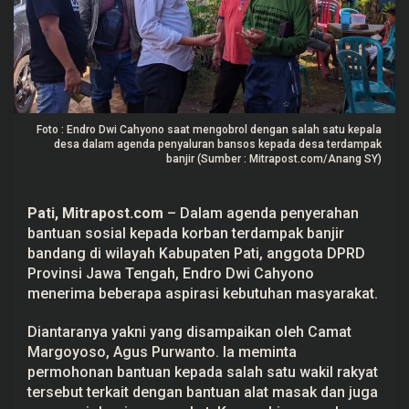
,
E
n
d
r
o
T
e
r
Foto : Endro Dwi Cahyono saat mengobrol dengan salah satu kepala
i
desa dalam agenda penyaluran bansos kepada desa terdampak
m
banjir (Sumber : Mitrapost.com/Anang SY)
a
A
s
p
Pati, Mitrapost.com
– Dalam agenda penyerahan
i
r
bantuan sosial
kepada korban terdampak
banjir
a
bandang
di wilayah Kabupaten Pati, anggota DPRD
s
i
Provinsi Jawa Tengah, Endro Dwi Cahyono
K
menerima beberapa aspirasi kebutuhan masyarakat.
e
b
u
Diantaranya yakni yang disampaikan oleh Camat
t
Margoyoso, Agus Purwanto. Ia meminta
u
h
permohonan bantuan kepada salah satu wakil rakyat
a
tersebut terkait dengan bantuan alat masak dan juga
n
M