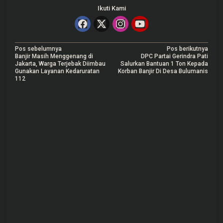
Ikuti Kami
N
Pos sebelumnya
Pos berikutnya
Banjir Masih Menggenang di
DPC Partai Gerindra Pati
a
Jakarta, Warga Terjebak Diimbau
Salurkan Bantuan 1 Ton Kepada
Gunakan Layanan Kedaruratan
Korban Banjir Di Desa Bulumanis
v
112
i
g
a
s
i
p
o
s