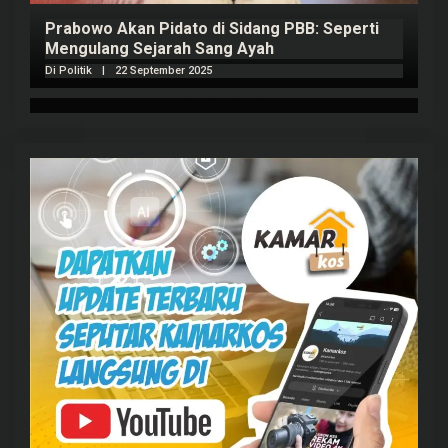
Prabowo Akan Pidato di Sidang PBB: Seperti
H
Mengulang Sejarah Sang Ayah
m
Di Politik
|
22 September 2025
Di 