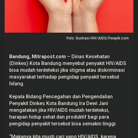
n
M
a
h
a
s
i
s
Foto: Ilustrasi HIV/AIDS/freepik.com
w
a
K
o
Bandung, Mitrapost.com
– Dinas Kesehatan
t
(Dinkes) Kota Bandung menyebut penyakit HIV/AIDS
a
K
bisa mudah terdeteksi jika stigma atau diskriminasi
e
masyarakat terhadap pengidap penyakit tersebut
m
b
hilang.
a
n
g
Kepala Bidang Pencegahan dan Pengendalian
T
Penyakit Dinkes Kota Bandung Ira Dewi Jani
e
mengatakan jika HIV/AIDS mudah terdeteksi,
r
i
harapan hidup sehat dan produktif bagi para
n
pengidap penyakit tersebut bisa semakin tinggi.
f
e
k
“Makanya kita musti cari yang HIV/AIDS, karena
s