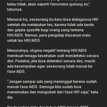
i
kalau tidak, akan seperti fenomena gunung es,”
H
tuturnya.
I
V
/
Menurut Ira, seseorang itu baru bisa didiagnosa HIV
A
setelah dia melakukan tes, karena tidak ada tanda
I
D
dan gejala spesifik bagi orang yang terkena
S
HIV/AIDS. Namun, para pengidap biasanya malu
untuk tes HIV/AIDS.
Menurutnya, stigma negatif tentang HIV/AIDS
membuat tenaga kesehatan sulit mendeteksi secara
dini. Padahal, jika bisa dideteksi secara dini, masih
ada kesempatan agar seseorang tidak masuk ke
fase AIDS.
“Jangan sampai ada yang meninggal karena sudah
masuk fase AIDS. Semoga kita sudah bisa
menemukan dan mengobati dari fase HIV saja,” kata
dia.