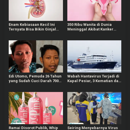
Enam Kebiasaan Kecil Ini
350 Ribu Wanita di Dunia
Ternyata Bisa Bikin Ginjal
Meninggal Akibat Kanker
Rusak
Serviks, Vaksin HPV Jadi
Pencegah Utama
Edi Utomo, Pemuda 26 Tahun
Wabah Hantavirus Terjadi di
yang Sudah Cuci Darah 700
Kapal Pesiar, 3 Kematian dan
Kali Akibat Gagal Ginjal
Kasus Suspek Serang
Kronis
Penumpang
Ramai Disorot Publik, Whip
Seiring Menyebarnya Virus