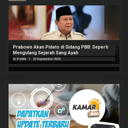
Prabowo Akan Pidato di Sidang PBB: Seperti
H
Mengulang Sejarah Sang Ayah
m
Di Politik
|
22 September 2025
Di 