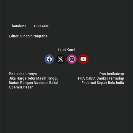
bandung
HIV/AIDS
Editor: Singgih Nugraha
Ikuti Kami
N
Pos sebelumnya
Pos berikutnya
Jika Harga Telur Masih Tinggi,
FIFA Cabut Sanksi Terhadap
a
Badan Pangan Nasional Bakal
Federasi Sepak Bola India
Operasi Pasar
v
i
g
a
s