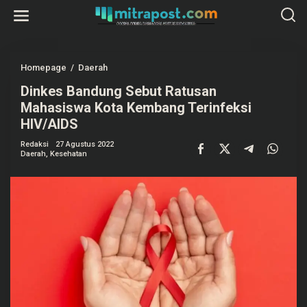
L
e
w
a
t
i
k
Homepage
/
Daerah
D
e
i
k
Dinkes Bandung Sebut Ratusan
n
o
k
Mahasiswa Kota Kembang Terinfeksi
n
e
t
s
HIV/AIDS
e
B
n
a
Redaksi
27 Agustus 2022
n
Daerah
,
Kesehatan
d
u
n
g
S
e
b
u
t
R
a
t
u
s
a