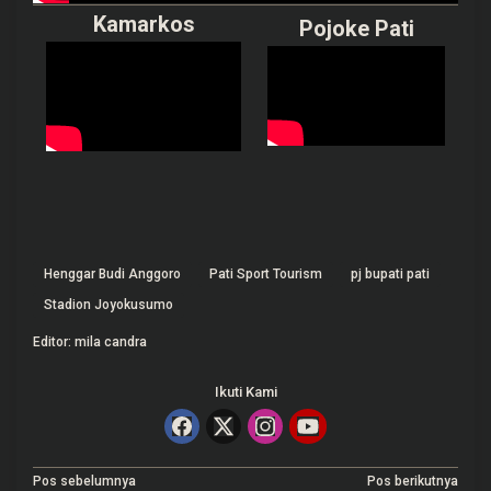
Kamarkos
Pojoke Pati
Henggar Budi Anggoro
Pati Sport Tourism
pj bupati pati
Stadion Joyokusumo
Editor: mila candra
Ikuti Kami
N
Pos sebelumnya
Pos berikutnya