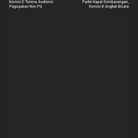
Komisi D Terima Audiensi
Parkir Kapal Sembarangan,
a
Paguyuban Non PG
Komisi B Angkat Bicara
v
i
g
a
s
i
p
o
s