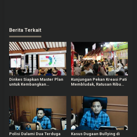
Berita Terkait
Dinkes Siapkan Master Plan
Kunjungan Pekan Kreasi Pati
untuk Kembangkan
Membludak, Ratusan Ribu
Puskesmas di Pati
Orang Padati Kawasan Alun-
alun Pati
Polisi Dalami Dua Terduga
Kasus Dugaan Bullying di