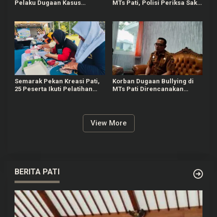
Pelaku Dugaan Kasus
MTs Pati, Polisi Periksa Saksi
Bullying Siswa MTs di Pati
Korban dan Pihak Sekolah
Semarak Pekan Kreasi Pati,
Korban Dugaan Bullying di
25 Peserta Ikuti Pelatihan
MTs Pati Direncanakan
Bandeng Cabut Duri
Pindah Sekolah, Dinsos Siap
Bantu
View More
BERITA PATI