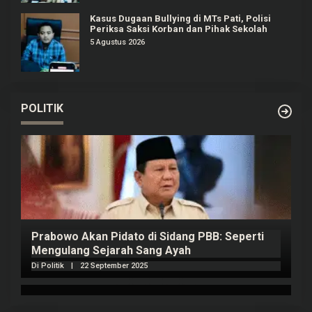
Kasus Dugaan Bullying di MTs Pati, Polisi
Periksa Saksi Korban dan Pihak Sekolah
5 Agustus 2026
POLITIK
Prabowo Akan Pidato di Sidang PBB: Seperti
H
Mengulang Sejarah Sang Ayah
m
Di Politik
|
22 September 2025
Di 