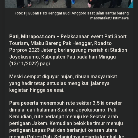
t
i
S
Foto: Pj Bupati Pati Henggar Budi Anggoro saat jalan santai bareng
p
masyarakat/ istimewa
o
r
t
T
Pati, Mitrapost.com
– Pelaksanaan event
Pati Sport
o
Tourism
, Mlaku Bareng Pak
Henggar
, Road to
u
r
Porprov 2023 Jateng berlangsung meriah di
Stadion
i
Joyokusumo
, Kabupaten Pati pada hari Minggu
s
(13/11/2022) pagi.
m
,
M
Meski sempat diguyur hujan, ribuan masyarakat
l
a
yang hadir tetap antusias mengikuti jalannya
k
kegiatan hingga selesai.
u
B
a
Para peserta menempuh rute sekitar 3,5 kilometer
r
dimulai dari halaman
Stadion Joyokusumo
, Pati.
e
n
Kemudian, rute berlanjut menuju ke Selatan arah
g
pertigaan Jakem. Kemudian belok ke timur menuju
P
a
pertigaan Lapas Pati dan berlanjut ke arah utara
k
menuju Polres Pati. Selanjutnya peserta kembali ke
H