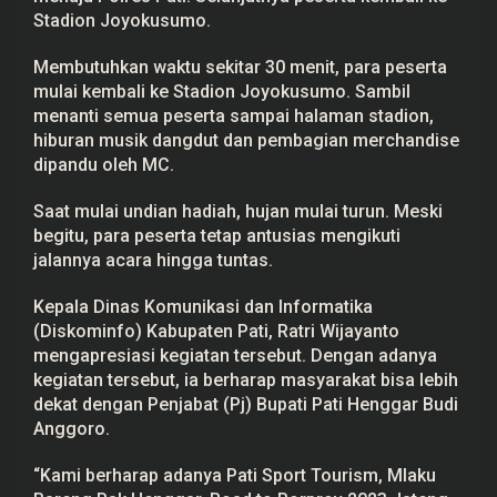
e
Stadion Joyokusumo.
n
g
g
Membutuhkan waktu sekitar 30 menit, para peserta
a
mulai kembali ke Stadion Joyokusumo. Sambil
r
menanti semua peserta sampai halaman stadion,
hiburan musik dangdut dan pembagian merchandise
dipandu oleh MC.
Saat mulai undian hadiah, hujan mulai turun. Meski
begitu, para peserta tetap antusias mengikuti
jalannya acara hingga tuntas.
Kepala Dinas Komunikasi dan Informatika
(Diskominfo) Kabupaten Pati, Ratri Wijayanto
mengapresiasi kegiatan tersebut. Dengan adanya
kegiatan tersebut, ia berharap masyarakat bisa lebih
dekat dengan
Penjabat (Pj) Bupati Pati
Henggar Budi
Anggoro
.
“Kami berharap adanya Pati Sport Tourism, Mlaku