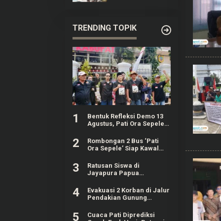
Pertama Kali di
Ajang SEA Games
TRENDING TOPIK
1
Bentuk Refleksi Demo 13
Agustus, Pati Ora Sepele
Gelar Agenda 4 Hari
Berturut-turut
2
Rombongan 2 Bus ‘Pati
Ora Sepele’ Siap Kawal
Sidang Sudewo Senin
Mendatang
3
Ratusan Siswa di
Jayapura Papua
Keracunan MBG, Kepala
SPPG Dicopot BGN
4
Evakuasi 2 Korban di Jalur
Pendakian Gunung
Piramid Bondowoso
Tuntas Dilakukan
5
Cuaca Pati Diprediksi