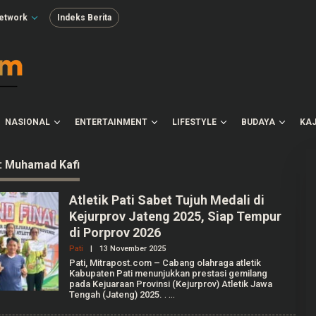
etwork
Indeks Berita
NASIONAL
ENTERTAINMENT
LIFESTYLE
BUDAYA
KAJ
:
Muhamad Kafi
Atletik Pati Sabet Tujuh Medali di
Kejurprov Jateng 2025, Siap Tempur
di Porprov 2026
Pati
|
13 November 2025
O
L
Pati, Mitrapost.com – Cabang olahraga atletik
E
Kabupaten Pati menunjukkan prestasi gemilang
H
pada Kejuaraan Provinsi (Kejurprov) Atletik Jawa
M
Tengah (Jateng) 2025.
.
U
H