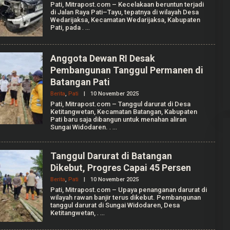
L
A
Pati, Mitrapost.com – Kecelakaan beruntun terjadi
E
F
di Jalan Raya Pati–Tayu, tepatnya di wilayah Desa
H
I
Wedarijaksa, Kecamatan Wedarijaksa, Kabupaten
M
Pati, pada
.
U
H
A
M
Anggota Dewan RI Desak
Gerindra Tuding Ketua Pansus ‘Ada
A
D
Main’ dengan Masyarakat Pati
Pembangunan Tanggul Permanen di
K
Bersatu
Batangan Pati
A
Di Pati, Politik
|
25 September 2025
F
Berita
,
Pati
|
10 November 2025
O
I
L
Pati, Mitrapost.com – Tanggul darurat di Desa
E
Ketitangwetan, Kecamatan Batangan, Kabupaten
H
Pati baru saja dibangun untuk menahan aliran
M
Sungai Widodaren.
.
U
H
A
M
Tanggul Darurat di Batangan
A
Dikebut, Progres Capai 45 Persen
D
K
Berita
,
Pati
|
10 November 2025
O
A
L
F
Pati, Mitrapost.com – Upaya penanganan darurat di
E
I
wilayah rawan banjir terus dikebut. Pembangunan
H
tanggul darurat di Sungai Widodaren, Desa
M
Ketitangwetan,
.
U
H
A