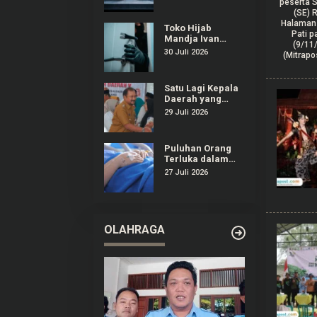
Ajibarang
Banyumas, 1
Toko Hijab
Orang Tewas
Mandja Ivan
Gunawan di
30 Juli 2026
Purwokerto
Selatan Dibobol
Maling
Satu Lagi Kepala
Daerah yang
Terjaring OTT
29 Juli 2026
KPK, Kali Ini
Bupati Pemalang
Puluhan Orang
Terluka dalam
Insiden
27 Juli 2026
Ambruknya
Tribun Laga
Kejurnas Drift
2026 di
Purwokerto
OLAHRAGA