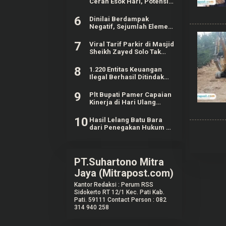
Cerah Esok Hari, Potensi
Hujan Lokal Masih Ada
6
Dinilai Berdampak
Negatif, Sejumlah Elemen
Masyarakat Tayu Tolak
Sound Horeg
7
Viral Tarif Parkir di Masjid
Sheikh Zayed Solo Tak
Sesuai Ketentuan
8
1.220 Entitas Keuangan
Ilegal Berhasil Ditindak
OJK, Mayoritas Tercatat
Pinjol
9
Plt Bupati Pamer Capaian
Kinerja di Hari Ulang
Tahun Pati ke-703
10
Hasil Lelang Batu Bara
dari Penegakan Hukum di
Kaltim Mencapai Rp20,97
M
PT.Suhartono Mitra
Jaya (Mitrapost.com)
Kantor Redaksi : Perum RSS
Sidokerto RT 12/1 Kec. Pati Kab.
Pati. 59111 Contact Person : 082
314 940 258