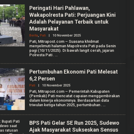
M
Peringati Hari Pahlawan,
A
D
Wakapolresta Pati: Perjuangan Kini
K
Adalah Pelayanan Terbaik untuk
A
F
Masyarakat
I
Berita
,
Pati
|
10 November 2025
O
L
Pati, Mitrapost.com – Suasana khidmat
E
menyelimuti halaman Mapolresta Pati pada Senin
H
pagi (10/11/2025). Di bawah langit cerah, jajaran
M
Polresta Pati
.
U
H
A
M
Pertumbuhan Ekonomi Pati Melesat
A
6,2 Persen
D
K
Pati
|
10 November 2025
O
A
L
F
Pati, Mitrapost.com – Pemerintah Kabupaten
E
I
(Pemkab) Pati mencatat capaian menggembirakan
H
dalam kinerja ekonominya. Berdasarkan data
M
triwulan ketiga tahun 2025, pertumbuhan
.
U
H
A
M
BPS Pati Gelar SE Run 2025, Sudewo
A
D
Ajak Masyarakat Sukseskan Sensus
K