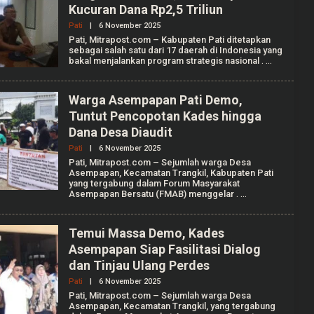
K
Kucuran Dana Rp2,5 Triliun
A
F
Pati
|
6 November 2025
O
I
L
Pati, Mitrapost.com – Kabupaten Pati ditetapkan
E
sebagai salah satu dari 17 daerah di Indonesia yang
H
bakal menjalankan program strategis nasional
.
M
U
H
A
Warga Asempapan Pati Demo,
M
Tuntut Pencopotan Kades hingga
A
D
Dana Desa Diaudit
K
A
Pati
|
6 November 2025
O
F
L
Pati, Mitrapost.com – Sejumlah warga Desa
I
E
Asempapan, Kecamatan Trangkil, Kabupaten Pati
H
yang tergabung dalam Forum Masyarakat
M
Asempapan Bersatu (FMAB) menggelar
.
U
H
A
M
Temui Massa Demo, Kades
A
Asempapan Siap Fasilitasi Dialog
D
K
dan Tinjau Ulang Perdes
A
F
Pati
|
6 November 2025
O
I
L
Pati, Mitrapost.com – Sejumlah warga Desa
E
Asempapan, Kecamatan Trangkil, yang tergabung
H