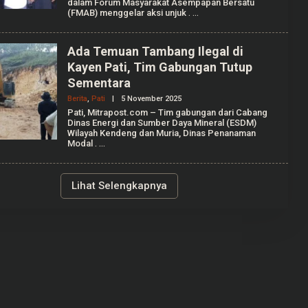
dalam Forum Masyarakat Asempapan Bersatu
M
(FMAB) menggelar aksi unjuk
.
U
H
A
M
Ada Temuan Tambang Ilegal di
A
Kayen Pati, Tim Gabungan Tutup
D
K
Sementara
A
F
Berita
,
Pati
|
5 November 2025
O
I
L
Pati, Mitrapost.com – Tim gabungan dari Cabang
E
Dinas Energi dan Sumber Daya Mineral (ESDM)
H
Wilayah Kendeng dan Muria, Dinas Penanaman
M
Modal
.
U
H
A
M
Lihat Selengkapnya
A
D
K
A
F
I