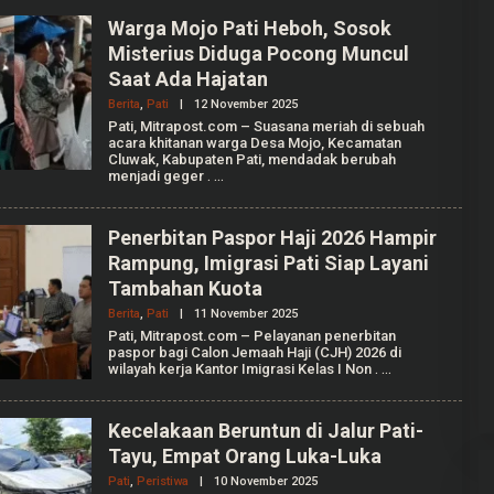
A
M
Warga Mojo Pati Heboh, Sosok
A
Misterius Diduga Pocong Muncul
D
K
Saat Ada Hajatan
A
F
Berita
,
Pati
|
12 November 2025
O
I
L
Pati, Mitrapost.com – Suasana meriah di sebuah
E
acara khitanan warga Desa Mojo, Kecamatan
H
Cluwak, Kabupaten Pati, mendadak berubah
M
menjadi geger
.
U
H
A
M
Penerbitan Paspor Haji 2026 Hampir
A
Rampung, Imigrasi Pati Siap Layani
D
K
Tambahan Kuota
A
F
Berita
,
Pati
|
11 November 2025
O
I
L
Pati, Mitrapost.com – Pelayanan penerbitan
E
paspor bagi Calon Jemaah Haji (CJH) 2026 di
H
wilayah kerja Kantor Imigrasi Kelas I Non
.
M
U
H
A
Kecelakaan Beruntun di Jalur Pati-
M
Tayu, Empat Orang Luka-Luka
A
D
Pati
,
Peristiwa
|
10 November 2025
O
K