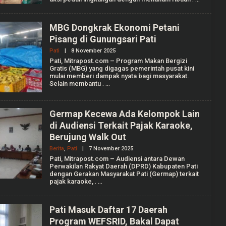
M
U
H
A
MBG Dongkrak Ekonomi Petani
M
Pisang di Gunungsari Pati
A
D
Pati
|
8 November 2025
O
K
L
A
Pati, Mitrapost.com – Program Makan Bergizi
E
F
Gratis (MBG) yang digagas pemerintah pusat kini
H
I
mulai memberi dampak nyata bagi masyarakat.
M
Selain membantu
.
U
H
A
M
Germap Kecewa Ada Kelompok Lain
A
D
di Audiensi Terkait Pajak Karaoke,
K
Berujung Walk Out
A
F
Berita
,
Pati
|
7 November 2025
O
I
L
Pati, Mitrapost.com – Audiensi antara Dewan
E
Perwakilan Rakyat Daerah (DPRD) Kabupaten Pati
H
dengan Gerakan Masyarakat Pati (Germap) terkait
M
pajak karaoke,
.
U
H
A
M
Pati Masuk Daftar 17 Daerah
A
Program WEFSRID, Bakal Dapat
D