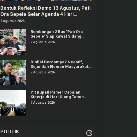
Bentuk Refleksi Demo 13 Agustus, Pati
Ora Sepele Gelar Agenda 4 Hari
Berturut-turut
7 Agustus 2026
Rombongan 2 Bus ‘Pati Ora
Sepele’ Siap Kawal Sidang
Sudewo Senin Mendatang
7 Agustus 2026
Dinilai Berdampak Negatif,
Sejumlah Elemen Masyarakat
Tayu Tolak Sound Horeg
7 Agustus 2026
Plt Bupati Pamer Capaian
Kinerja di Hari Ulang Tahun
Pati ke-703
7 Agustus 2026
POLITIK