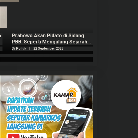
Prabowo Akan Pidato di Sidang
Hitungan Harta 
PBB: Seperti Mengulang Sejarah
Sahroni menurut
Sang Ayah
Di Politik
|
22 September 2025
Di Politik
|
1 Septembe