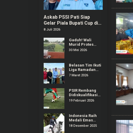
Askab PSSI Pati Siap
Gelar Piala Bupati Cup di
Bulan September
8 Juli 2026
Gaduh! Wali
Murid Protes
Regulasi Popda
30 Mei 2026
Sepak Bola Pati
Diduga Dilanggar
Salah Satu Tim
Belasan Tim Ikuti
Liga Ramadan
2026 di Stadion
7 Maret 2026
Joyokusumo Pati
PSIR Rembang
Didiskualifikasi
dari Liga 4
19 Februari 2026
Jateng,
Manajemen
Surati Erick
Indonesia Raih
Thohir
Medali Emas
Olahraga
18 Desember 2025
Equestrian