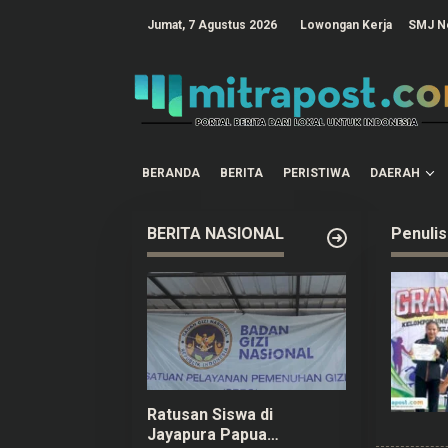
L
e
tutup
Jumat, 7 Agustus 2026
Lowongan Kerja
SMJ N
w
a
t
i
k
e
k
o
n
t
BERANDA
BERITA
PERISTIWA
DAERAH
e
n
BERITA NASIONAL
Penulis
Ratusan Siswa di
Jayapura Papua