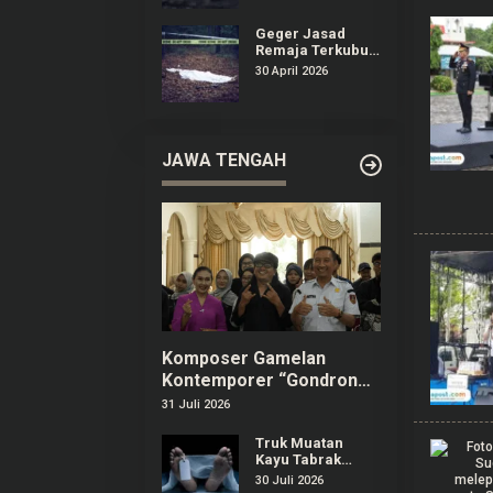
Terkubur di
Perkebunan
Geger Jasad
Sedan Rembang
Remaja Terkubur
di Perkebunan
30 April 2026
Sedan Rembang
JAWA TENGAH
Komposer Gamelan
Kontemporer “Gondrong”
Gunarto Ditunjuk sebagai
31 Juli 2026
Ambassador SIPA 2026
Truk Muatan
Kayu Tabrak
Warung dan
30 Juli 2026
Mobil di