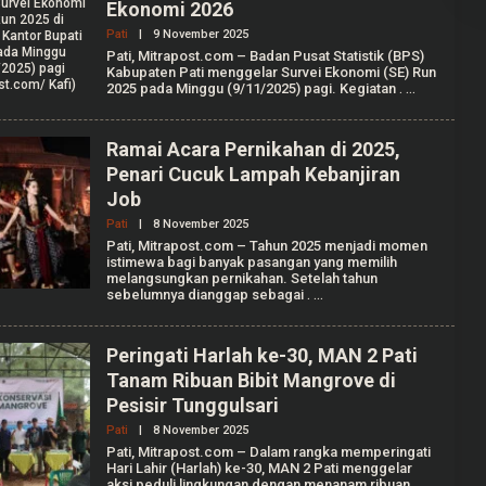
Ekonomi 2026
A
F
Pati
|
9 November 2025
O
I
L
Pati, Mitrapost.com – Badan Pusat Statistik (BPS)
E
Kabupaten Pati menggelar Survei Ekonomi (SE) Run
H
2025 pada Minggu (9/11/2025) pagi. Kegiatan
.
M
U
H
A
Ramai Acara Pernikahan di 2025,
M
Penari Cucuk Lampah Kebanjiran
A
D
Job
K
A
Pati
|
8 November 2025
O
F
L
Pati, Mitrapost.com – Tahun 2025 menjadi momen
I
E
istimewa bagi banyak pasangan yang memilih
H
melangsungkan pernikahan. Setelah tahun
M
sebelumnya dianggap sebagai
.
U
H
A
M
Peringati Harlah ke-30, MAN 2 Pati
A
Tanam Ribuan Bibit Mangrove di
D
K
Pesisir Tunggulsari
A
F
Pati
|
8 November 2025
O
I
L
Pati, Mitrapost.com – Dalam rangka memperingati
E
Hari Lahir (Harlah) ke-30, MAN 2 Pati menggelar
H
aksi peduli lingkungan dengan menanam ribuan
.