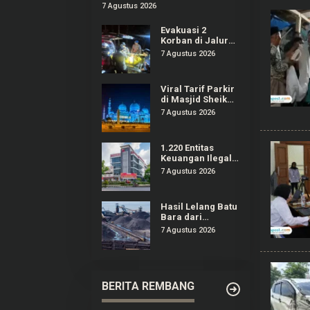
Keracunan MBG, Kepala
7 Agustus 2026
SPPG Dicopot BGN
Evakuasi 2
Korban di Jalur
Pendakian
7 Agustus 2026
Gunung Piramid
Bondowoso
Tuntas Dilakukan
Viral Tarif Parkir
di Masjid Sheikh
Zayed Solo Tak
7 Agustus 2026
Sesuai Ketentuan
1.220 Entitas
Keuangan Ilegal
Berhasil Ditindak
7 Agustus 2026
OJK, Mayoritas
Tercatat Pinjol
Hasil Lelang Batu
Bara dari
Penegakan
7 Agustus 2026
Hukum di Kaltim
Mencapai
Rp20,97 M
BERITA REMBANG