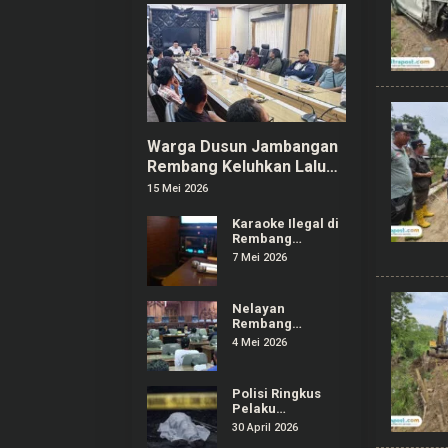
Warga Dusun Jambangan
Rembang Keluhkan Lalu
Lintas dan Limbah SPPG
15 Mei 2026
Karaoke Ilegal di
Rembang
Menjamur,
7 Mei 2026
Pelaku Usaha
Berizin Ngaku
Dirugikan
Nelayan
Rembang
Audiensi ke DPRD
4 Mei 2026
Keluhkan
Dampak
Kenaikan Solar
Polisi Ringkus
Pelaku
Pembunuhan
30 April 2026
Remaja yang