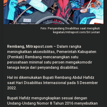
r
a
k
a
n
S
a
t
Foto: Penyandang Disabilitas saat mengikuti
u
kegiatan/mitrapost.com/Sri Lestari
P
e
r
u
Rembang, Mitrapost.com
– Dalam rangka
s
meningkatkan aksesibilitas, Pemerintah Kabupaten
a
h
(Pemkab) Rembang
mencanangkan satu
a
perusahaan
minimal satu persen mengakomodir
a
tenaga kerja dari
penyandang disabilitas
.
n
S
a
Hal ini dikemukakan Bupati Rembang Abdul Hafidz
t
u
saat
Hari Disabilitas Internasional
pada 5 Desember
P
2022.
e
r
s
Bupati Hafidz mengungkapkan sesuai dengan
e
Undang-Undang Nomor 8 Tahun 2016 menyebutkan
n
D