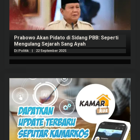
Prabowo Akan Pidato di Sidang PBB: Seperti
H
Mengulang Sejarah Sang Ayah
m
Di Politik
|
22 September 2025
Di 