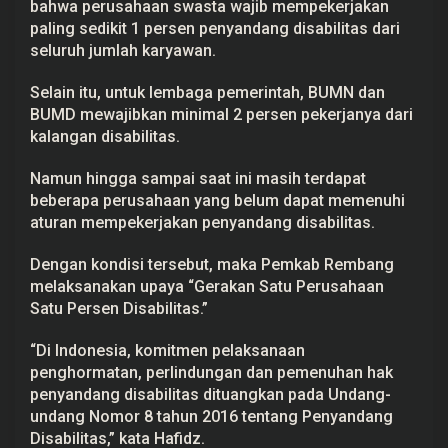
bahwa perusahaan swasta wajib mempekerjakan
i
paling sedikit 1 persen
penyandang disabilitas
dari
s
a
seluruh jumlah karyawan.
b
i
l
Selain itu, untuk lembaga pemerintah, BUMN dan
i
BUMD mewajibkan minimal 2 persen pekerjanya dari
t
a
kalangan disabilitas.
s
Namun hingga sampai saat ini masih terdapat
beberapa perusahaan yang belum dapat memenuhi
aturan mempekerjakan penyandang disabilitas.
Dengan kondisi tersebut, maka Pemkab Rembang
melaksanakan upaya “Gerakan Satu Perusahaan
Satu Persen Disabilitas.”
“Di Indonesia, komitmen pelaksanaan
penghormatan, perlindungan dan pemenuhan hak
penyandang disabilitas dituangkan pada Undang-
undang Nomor 8 tahun 2016 tentang Penyandang
Disabilitas,” kata Hafidz.