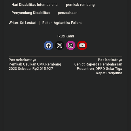
Hari Disabilitas Internasional
pemkab rembang
Penyandang Disabilitas
perusahaan
Writer: Sri Lestari
Editor: Agriantika Fallent
Ikuti Kami
N
Pos sebelumnya
Pos berikutnya
Pemkab Usulkan UMK Rembang
Genjot Raperda Pembahasan
a
2023 Sebesar Rp2.015.927
Pesantren, DPRD Gelar Tiga
Rapat Paripurna
v
i
g
a
s
i
p