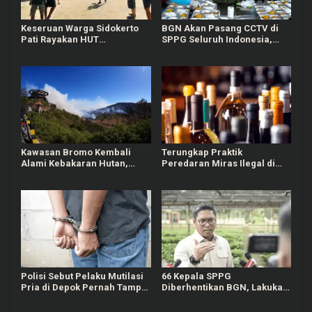
Keseruan Warga Sidokerto
BGN Akan Pasang CCTV di
Pati Rayakan HUT
SPPG Seluruh Indonesia,
Kemerdekaan RI, Ada Lomba
Bisa Connect Langsung ke
Estafet Kelereng dan Baris-
Pusat
berbaris
Kawasan Bromo Kembali
Terungkap Praktik
Alami Kebakaran Hutan,
Peredaran Miras Ilegal di
Nyaris Merambat ke Puncak
Pameungpeuk Bandung
B29
Polisi Sebut Pelaku Mutilasi
66 Kepala SPPG
Pria di Depok Pernah Tampil
Diberhentikan BGN, Lakukan
di TV dan Jadi Guru
Indisipliner hingga Terlibat
Matematika
Judol