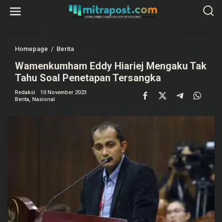
L
e
w
a
t
i
k
Homepage
/
Berita
W
e
a
k
Wamenkumham Eddy Hiariej Mengaku Tak
m
o
e
Tahu Soal Penetapan Tersangka
n
n
t
k
e
Redaksi
10 November 2023
u
Berita
,
Nasional
n
m
h
a
m
E
d
d
y
H
i
a
r
i
e
j
M
e