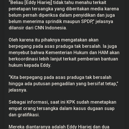
“Beliau [Eddy Hiariej] tidak tahu menahu terkait
n
g
penetapan tersangka yang diberitakan media karena
k
belum pernah diperiksa dalam penyidikan dan juga
a
belum menerima sprindik maupun SPDP,” jelasnya
dilansir dari CNN Indonesia.
Oleh karena itu pihaknya mengatakan akan
berpegang pada asas praduga tak bersalah. Ia juga
menyebut bahwa Kementerian Hukum dan HAM akan
berkoordinasi lebih lanjut terkait pemberian bantuan
hukum kepada Eddy.
“Kita berpegang pada asas praduga tak bersalah
hingga ada putusan pengadilan yang bersifat tetap,”
jelasnya.
Sebagai informasi, saat ini KPK sudah menetapkan
empat orang tersangka dalam kasus dugaan suap
dan gratifikasi.
Mereka diantaranya adalah Eddy Hiariej dan dua