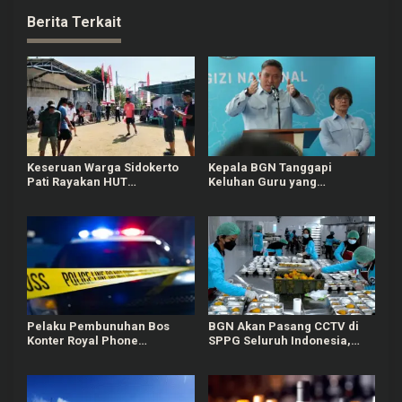
Berita Terkait
Keseruan Warga Sidokerto
Kepala BGN Tanggapi
Pati Rayakan HUT
Keluhan Guru yang
Kemerdekaan RI, Ada Lomba
Terbebani Mengurus
Estafet Kelereng dan Baris-
Ompreng MBG
berbaris
Pelaku Pembunuhan Bos
BGN Akan Pasang CCTV di
Konter Royal Phone
SPPG Seluruh Indonesia,
Semarang Ternyata Teman
Bisa Connect Langsung ke
Sendiri
Pusat