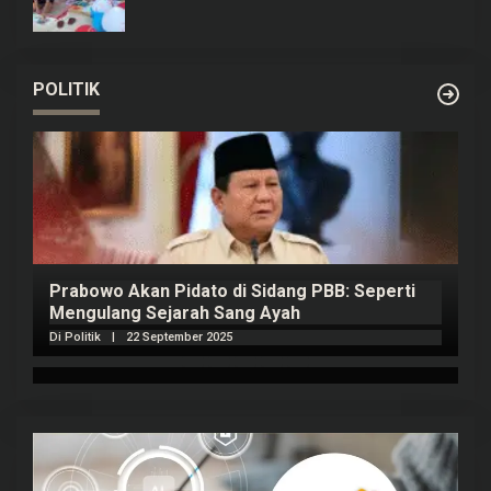
POLITIK
Prabowo Akan Pidato di Sidang PBB: Seperti
H
Mengulang Sejarah Sang Ayah
m
Di Politik
|
22 September 2025
Di 