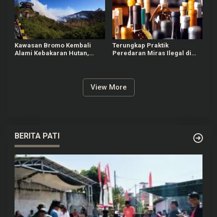
Kawasan Bromo Kembali
Terungkap Praktik
Alami Kebakaran Hutan,
Peredaran Miras Ilegal di
Nyaris Merambat ke Puncak
Pameungpeuk Bandung
B29
View More
BERITA PATI