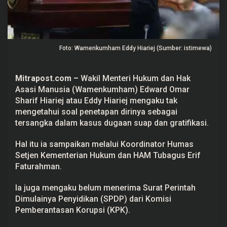
n
g
a
k
u
T
Foto: Wamenkumham Eddy Hiariej (Sumber: istimewa)
a
k
T
a
Mitrapost.com –
Wakil Menteri Hukum dan Hak
h
Asasi Manusia (Wamenkumham) Edward Omar
u
S
Sharif Hiariej atau Eddy Hiariej mengaku tak
o
mengetahui soal penetapan dirinya sebagai
a
l
tersangka dalam kasus dugaan suap dan gratifikasi.
P
e
n
Hal itu ia sampaikan melalui Koordinator Humas
e
Setjen Kementerian Hukum dan HAM Tubagus Erif
t
a
Faturahman.
p
a
Ia juga mengaku belum menerima Surat Perintah
n
T
Dimulainya Penyidikan (SPDP) dari Komisi
e
Pemberantasan Korupsi (KPK).
r
s
a