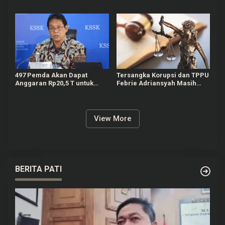
Wilayah Boyolali
Bekasi Masih Diburu Polisi
497 Pemda Akan Dapat
Tersangka Korupsi dan TPPU
Anggaran Rp20,5 T untuk
Febrie Adriansyah Masih
Bayar Gaji ASN Daerah
Terima Gaji 50 Persen
View More
BERITA PATI