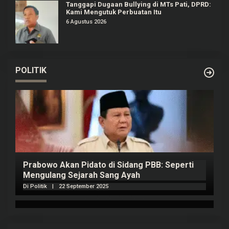
Tanggapi Dugaan Bullying di MTs Pati, DPRD:
Kami Mengutuk Perbuatan Itu
6 Agustus 2026
POLITIK
Prabowo Akan Pidato di Sidang PBB: Seperti
H
Mengulang Sejarah Sang Ayah
m
Di Politik
|
22 September 2025
Di 