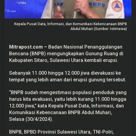
,
1
2
R
i
Kepala Pusat Data, Informasi, dan Komunikasi Kebencanaan BNPB
b
Abdul Muhari (Sumber: Istimewa)
u
W
a
r
Mitrapost.com
–
Badan Nasional Penanggulangan
g
Bencana (BNPB) mengungkapkan Gunung Ruang di
a
A
Kabupaten Sitaro, Sulawesi Utara kembali erupsi.
k
a
n
Sebanyak 11.000 hingga 12.000 jiwa dievakuasi ke
D
tempat yang lebih aman dari erupsi gunung tersebut.
i
e
v
“BNPB sudah mengestimasi populasi penduduk yang
a
harus kita evakuasi, yaitu lebih kurang 11.000 hingga
k
u
12.000 jiwa,” kata Kepala Pusat Data, Informasi, dan
a
Komunikasi Kebencanaan BNPB Abdul Muhari,
s
i
Selasa (30/4/2024).
BNPB, BPBD Provinsi Sulawesi Utara, TNI-Polri,