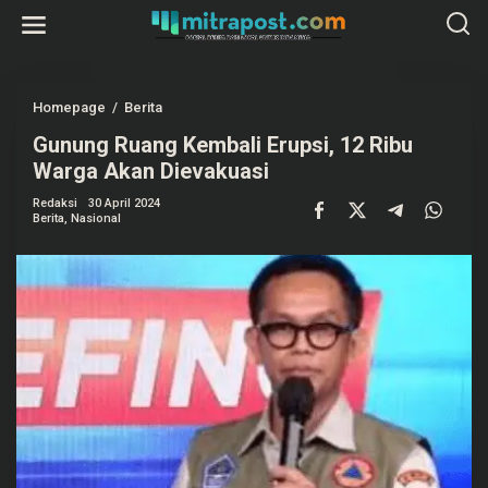
L
e
w
a
t
i
k
Homepage
/
Berita
G
e
u
k
Gunung Ruang Kembali Erupsi, 12 Ribu
n
o
u
Warga Akan Dievakuasi
n
n
t
g
e
Redaksi
30 April 2024
R
Berita
,
Nasional
n
u
a
n
g
K
e
m
b
a
l
i
E
r
u
p
s
i