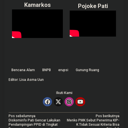
Kamarkos
Pojoke Pati
Bencana Alam
BNPB
erupsi
Gunung Ruang
Editor: Lisa Asma Uun
Ikuti Kami
N
Pos sebelumnya
Pos berikutnya
Diskominfo Pati Gencar Lakukan
Menko PMK Sebut Penerima KIP-
a
Pendampingan PPID di Tingkat
K Tidak Sesuai Kriteria Bisa