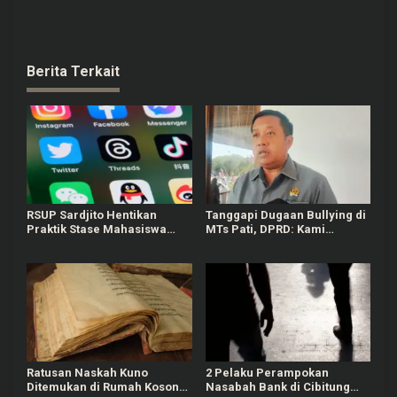
Berita Terkait
RSUP Sardjito Hentikan
Tanggapi Dugaan Bullying di
Praktik Stase Mahasiswa
MTs Pati, DPRD: Kami
PPDS UGM Buntut Komen
Mengutuk Perbuatan Itu
Negatif ke Akun Yurizal
Ratusan Naskah Kuno
2 Pelaku Perampokan
Ditemukan di Rumah Kosong
Nasabah Bank di Cibitung