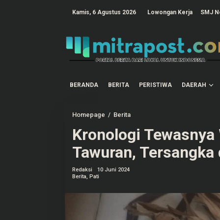
L
e
tutup
Kamis, 6 Agustus 2026
Lowongan Kerja
SMJ N
w
a
t
i
k
e
k
o
n
t
BERANDA
BERITA
PERISTIWA
DAERAH
e
n
Homepage
/
Berita
K
r
Kronologi Tewasnya 
o
n
o
Tawuran, Tersangka
l
o
g
Redaksi
10 Juni 2024
i
Berita
,
Pati
T
e
w
a
s
n