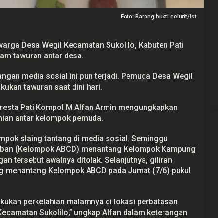
Foto: Barang bukti celurit/Ist
arga Desa Wegil Kecamatan Sukolilo, Kabuten Pati
alam tawuran antar desa.
ekayaan Ahmad
24 Calon Dubes Telah Jalani Fit and
Data LHKPN
Proper Test, Berikut Daftar
Namanya
ngan media sosial ini pun terjadi. Pemuda Desa Wegil
 2025
Di Berita, Politik
|
7 Juli 2025
ukan tawuran saat dini hari.
olresta Pati Kompol M Alfan Armin mengungkapkan
ian antar kelompok pemuda.
lompok slaing tantang di media sosial. Seminggu
orban (Kelompok ABCD) menantang Kelompok Kampung
an tersebut awalnya ditolak. Selanjutnya, giliran
 menantang Kelompok ABCD pada Jumat (7/6) pukul
kukan perkelahian malamnya di lokasi perbatasan
ecamatan Sukolilo,” ungkap Alfan dalam keterangan