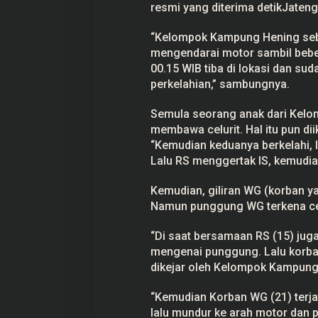
resmi yang diterima detikJateng
“Kelompok Kampung Hening seba
mengendarai motor sambil bebe
00.15 WIB tiba di lokasi dan su
perkelahian,” sambungnya.
Semula seorang anak dari Kelo
membawa celurit. Hal itu pun di
“Kemudian keduanya berkelahi, I
Lalu RS menggertak IS, kemudian
Kemudian, giliran WG (korban y
Namun punggung WG terkena celu
“Di saat bersamaan RS (15) jug
mengenai punggung. Lalu korban
dikejar oleh Kelompok Kampung H
“Kemudian Korban WG (21) terja
lalu mundur ke arah motor dan pe