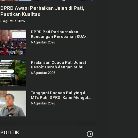
DPRD Awasi Perbaikan Jalan di Pati,
Pastikan Kualitas
6 Agustus 2026
DPRD Pati Paripurnakan
Rancangan Perubahan KUA-
PPAS APBD Tahun 2026
6 Agustus 2026
Prakiraan Cuaca Pati Jumat
Besok: Cerah dengan Suhu
Capai 31 °C
6 Agustus 2026
Tanggapi Dugaan Bullying di
MTs Pati, DPRD: Kami Mengutuk
Perbuatan Itu
6 Agustus 2026
POLITIK