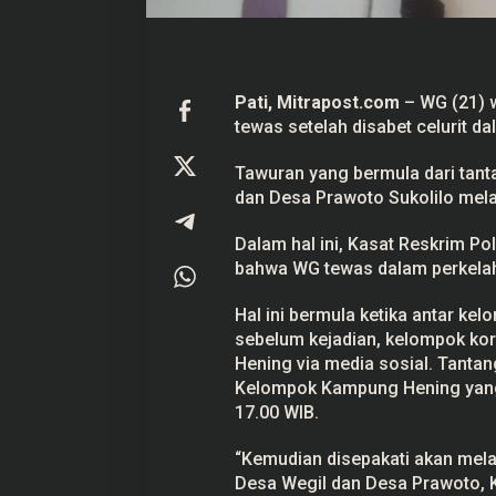
r
a
n
,
T
e
Pati, Mitrapost.com
– WG (21) w
r
tewas setelah disabet celurit d
Prabowo Akan Pidato di Sidang
Hitungan Harta K
s
a
PBB: Seperti Mengulang Sejarah
Sahroni menurut 
n
Sang Ayah
Tawuran yang bermula dari tanta
Di Politik
|
22 September 2025
Di Politik
|
1 September
g
dan Desa Prawoto
Sukolilo
melak
k
a
d
Dalam hal ini, Kasat Reskrim P
i
B
bahwa WG tewas dalam perkelah
a
w
a
Hal ini bermula ketika antar ke
h
sebelum kejadian, kelompok k
U
Hening via media sosial. Tantang
m
u
Kelompok Kampung Hening yang
r
17.00 WIB.
“Kemudian disepakati akan mela
Desa Wegil dan Desa Prawoto, K