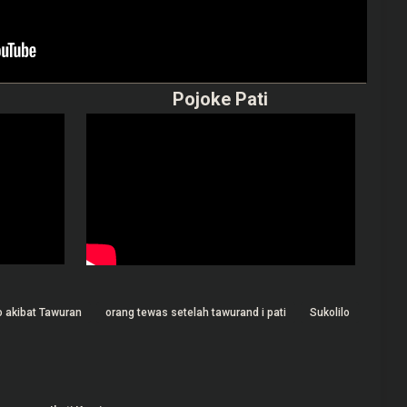
Pojoke Pati
o akibat Tawuran
orang tewas setelah tawurand i pati
Sukolilo