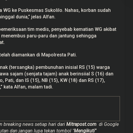
 WG ke Puskesmas Sukolilo. Nahas, korban sudah
nggal dunia,” jelas Alfan.
pemeriksaan tim medis, penyebab kematian WG akibat
ng menembus paru-paru dan jantung sehingga
t.
telah diamankan di Mapolresta Pati.
nak (tersangka) pembunuhan inisial RS (15) warga
a sajam (senjata tajam) anak berinsiial S (16) dan
 Pati, dan IS (15), NB (15), KW (18) dan RS (17),
” kata Alfan, malam tadi.
n breaking news setiap hari dari
Mitrapost.com
di Google
utan dan jangan lupa tekan tombol "
Mengikuti"