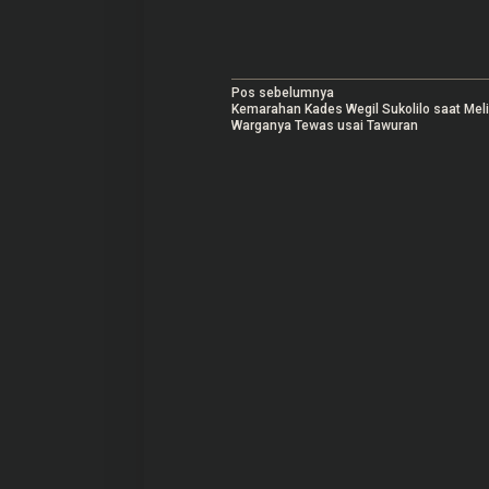
N
Pos sebelumnya
Kemarahan Kades Wegil Sukolilo saat Mel
a
Warganya Tewas usai Tawuran
v
i
g
a
s
i
p
o
s