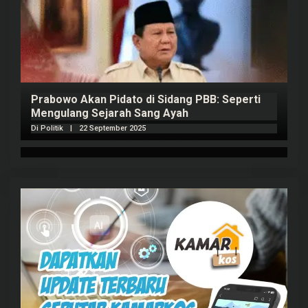
Prabowo Akan Pidato di Sidang PBB: Seperti
H
Mengulang Sejarah Sang Ayah
m
Di Politik
|
22 September 2025
Di 