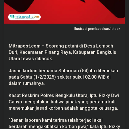
a
s
D
i
b
a
Ilustrasi pembacokan/istock
c
o
k
,
Mitrapost.com
–
Seorang petani di Desa Lembah
P
o
Duri, Kecamatan Pinang Raya, Kabupaten Bengkulu
l
Utara tewas dibacok.
i
s
i
Jasad korban bernama Sutarman (54) itu ditemukan
S
pada Sabtu (1/2/2025) sekitar pukul 02.00 WIB di
e
l
dalam rumahnya.
i
d
i
Kasat Reskrim Polres Bengkulu Utara, Iptu Rizky Dwi
k
Cahyo mengatakan bahwa pihak yang pertama kali
i
M
menemukan jasad korban adalah anggota keluarga.
o
t
“Benar, laporan kami terima telah terjadi aksi
i
f
berdarah mengakibatkan korban jiwa,” kata Iptu Rizky
P