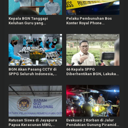
Kepala BGN Tanggapi
Pelaku Pembunuhan Bos
Keluhan Guru yang
Konter Royal Phone
Terbebani Mengurus
Semarang Ternyata Teman
Ompreng MBG
Sendiri
BGN Akan Pasang CCTV di
66 Kepala SPPG
SPPG Seluruh Indonesia,
Diberhentikan BGN, Lakukan
Bisa Connect Langsung ke
Indisipliner hingga Terlibat
Pusat
Judol
Ratusan Siswa di Jayapura
Evakuasi 2 Korban di Jalur
Papua Keracunan MBG,
Pendakian Gunung Piramid