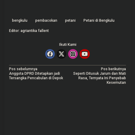
bengkulu
pembacokan
petani
Petani di Bengkulu
Editor: agriantika fallent
Ikuti Kami
N
Pos sebelumnya
Pos berikutnya
Anggota DPRD Ditetapkan jadi
Seperti Ditusuk Jarum dan Mati
a
Tersangka Pencabulan di Depok
Rasa, Ternyata Ini Penyebab
Kesemutan
v
i
g
a
s
i