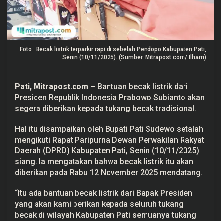
d
e
n
P
r
a
Foto : Becak listrik terparkir rapi di sebelah Pendopo Kabupaten Pati,
b
o
Senin (10/11/2025). (Sumber. Mitrapost.com/ Ilham)
w
o
B
Pati, Mitrapost.com
–
Bantuan becak listrik dari
a
k
Presiden Republik Indonesia Prabowo Subianto akan
a
segera diberikan kepada tukang becak tradisional.
l
D
i
Hal itu disampaikan oleh Bupati Pati Sudewo setalah
b
e
mengikuti Rapat Paripurna Dewan Perwakilan Rakyat
r
Daerah (
DPRD
) Kabupaten Pati, Senin (10/11/2025)
i
siang. Ia mengatakan bahwa
becak listrik
itu akan
k
a
diberikan pada Rabu 12 November 2025 mendatang.
n
B
e
“Itu ada bantuan becak listrik dari Bapak Presiden
s
yang akan kami berikan kepada seluruh tukang
o
k
becak di wilayah Kabupaten Pati semuanya tukang
R