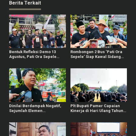
Berita Terkait
Bentuk Refleksi Demo 13
Rombongan 2 Bus ‘Pati Ora
Agustus, Pati Ora Sepele
Sepele’ Siap Kawal Sidang
Gelar Agenda 4 Hari
Sudewo Senin Mendatang
Berturut-turut
Dinilai Berdampak Negatif,
Plt Bupati Pamer Capaian
Sejumlah Elemen
Kinerja di Hari Ulang Tahun
Masyarakat Tayu Tolak
Pati ke-703
Sound Horeg