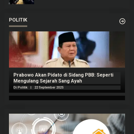
POLITIK
Prabowo Akan Pidato di Sidang PBB: Seperti
H
Mengulang Sejarah Sang Ayah
m
Di Politik
|
22 September 2025
Di 