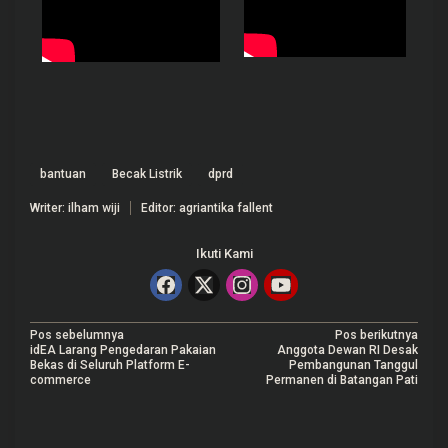
bantuan
Becak Listrik
dprd
Writer: ilham wiji
Editor: agriantika fallent
Ikuti Kami
N
Pos sebelumnya
Pos berikutnya
idEA Larang Pengedaran Pakaian
Anggota Dewan RI Desak
a
Bekas di Seluruh Platform E-
Pembangunan Tanggul
commerce
Permanen di Batangan Pati
v
i