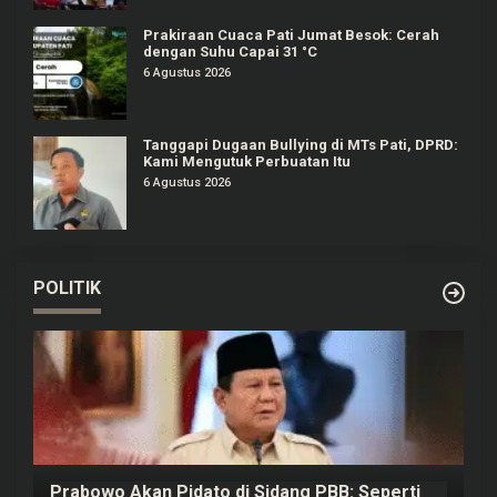
Prakiraan Cuaca Pati Jumat Besok: Cerah
dengan Suhu Capai 31 °C
6 Agustus 2026
Tanggapi Dugaan Bullying di MTs Pati, DPRD:
Kami Mengutuk Perbuatan Itu
6 Agustus 2026
POLITIK
Prabowo Akan Pidato di Sidang PBB: Seperti
H