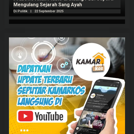
Mengulang Sejarah Sang Ayah
m
Di Politik
|
22 September 2025
Di 