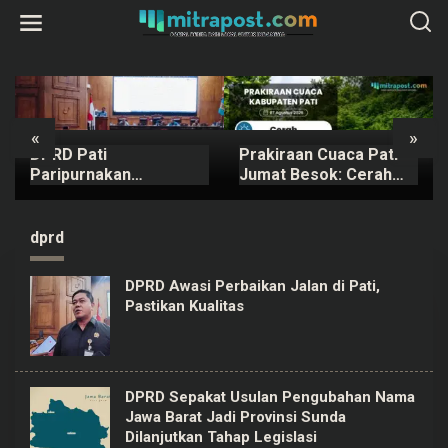
L
e
w
a
t
i
k
e
k
«
»
o
DPRD Pati
Prakiraan Cuaca Pati
n
t
Paripurnakan
Jumat Besok: Cerah
e
Rancangan Perubahan
dengan Suhu Capai 31
n
KUA-PPAS APBD Tahun
°C
2026
dprd
DPRD Awasi Perbaikan Jalan di Pati,
Pastikan Kualitas
DPRD Sepakat Usulan Pengubahan Nama
Jawa Barat Jadi Provinsi Sunda
Dilanjutkan Tahap Legislasi