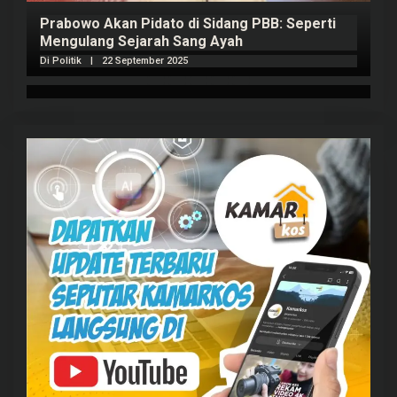
Prabowo Akan Pidato di Sidang PBB: Seperti
H
Mengulang Sejarah Sang Ayah
m
Di Politik
|
22 September 2025
Di 