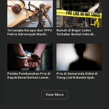
Tersangka Korupsi dan TPPU
Rumah di Bogor Ludes
Febrie Adriansyah Masih
Terbakar Buntut Cekcok
Terima Gaji 50 Persen
Pasutri, Kerugian Hingga
Rp150 Juta
Pelaku Pembunuhan Pria di
Pria di Samarinda Diikat di
Depok Kenal Korban Lewat
Tiang Listrik Buntut Ajak
Grup Gay, Motif Ingin
Jalan Istri Orang
Rampas Motor
View More