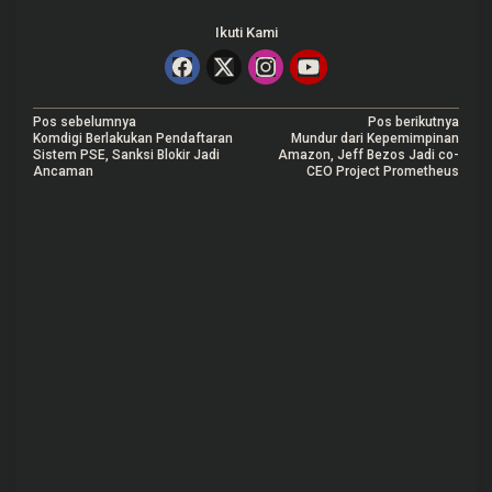
Ikuti Kami
N
Pos sebelumnya
Pos berikutnya
Komdigi Berlakukan Pendaftaran
Mundur dari Kepemimpinan
a
Sistem PSE, Sanksi Blokir Jadi
Amazon, Jeff Bezos Jadi co-
Ancaman
CEO Project Prometheus
v
i
g
a
s
i
p
o
s