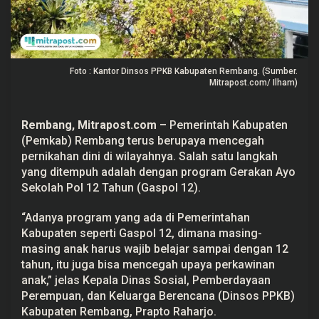
a
h
a
n
D
i
Foto : Kantor Dinsos PPKB Kabupaten Rembang. (Sumber.
n
i
Mitrapost.com/ Ilham)
L
e
w
Rembang,
Mitrapost.com
–
Pemerintah Kabupaten
a
t
(Pemkab)
Rembang
terus berupaya mencegah
P
pernikahan dini di wilayahnya. Salah satu langkah
r
o
yang ditempuh adalah dengan program Gerakan Ayo
g
Sekolah Pol 12 Tahun (Gaspol 12).
r
a
m
“Adanya program yang ada di Pemerintahan
"
Kabupaten seperti
Gaspol 12,
dimana masing-
G
a
masing anak harus wajib belajar sampai dengan 12
s
tahun, itu juga bisa mencegah upaya perkawinan
p
o
anak,” jelas Kepala Dinas Sosial, Pemberdayaan
l
Perempuan, dan Keluarga Berencana (
Dinsos PPKB
)
1
2
Kabupaten Rembang, Prapto Raharjo.
"