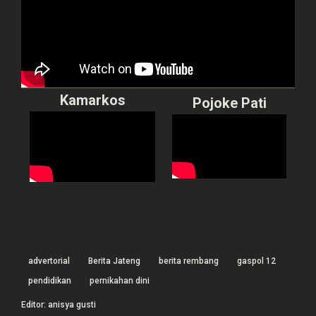
Kamarkos
Pojoke Pati
advertorial
Berita Jateng
berita rembang
gaspol 12
pendidikan
pernikahan dini
Editor: anisya gusti