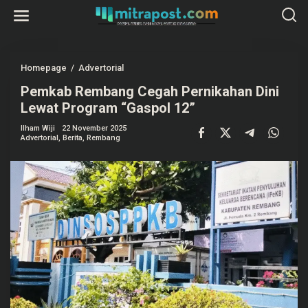
L
e
w
a
t
i
k
Homepage
/
Advertorial
P
e
e
k
Pemkab Rembang Cegah Pernikahan Dini
m
o
k
Lewat Program “Gaspol 12”
n
a
t
b
e
Ilham Wiji
22 November 2025
R
Advertorial
,
Berita
,
Rembang
n
e
m
b
a
n
g
C
e
g
a
h
P
e
r
n
i
k