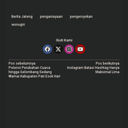
Berita Jateng
penganiayaan
pengeroyokan
wonogiri
Ikuti Kami
N
Pos sebelumnya
Pos berikutnya
Potensi Perubahan Cuaca
Instagram Batasi Hashtag Hanya
a
hingga Gelombang Sedang
Maksimal Lima
Warnai Kabupaten Pati Esok Hari
v
i
g
a
s
i