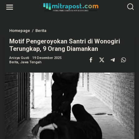
L
e
w
a
t
i
k
Homepage
/
Berita
M
e
o
k
Motif Pengeroyokan Santri di Wonogiri
t
o
i
Terungkap, 9 Orang Diamankan
n
f
t
P
e
Anisya Gusti
19 Desember 2025
e
Berita
,
Jawa Tengah
n
n
g
e
r
o
y
o
k
a
n
S
a
n
t
r
i
d