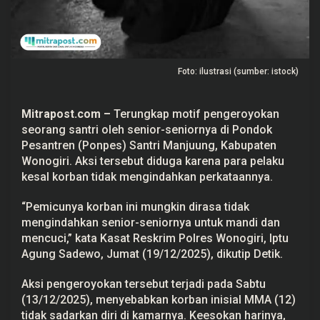
i
W
o
n
o
g
Foto: ilustrasi (sumber: istock)
i
r
i
T
Mitrapost.com
–
Terungkap motif
pengeroyokan
e
r
seorang santri oleh senior-seniornya di Pondok
u
Pesantren (Ponpes) Santri Manjuung,
Kabupaten
n
g
Wonogiri
. Aksi tersebut diduga karena para pelaku
k
kesal korban tidak mengindahkan perkataannya.
a
p
,
“Pemicunya korban ini mungkin dirasa tidak
9
mengindahkan senior-seniornya untuk mandi dan
O
r
mencuci,” kata Kasat Reskrim Polres Wonogiri, Iptu
a
Agung Sadewo, Jumat (19/12/2025), dikutip Detik.
n
g
D
Aksi pengeroyokan tersebut terjadi pada Sabtu
i
a
(13/12/2025), menyebabkan korban inisial MMA (12)
m
tidak sadarkan diri di kamarnya. Keesokan harinya,
a