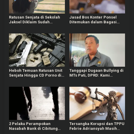
Ratusan Senjata di Sekolah
Jasad Bos Konter Ponsel
Jaksel Diklaim Sudah
Ditemukan dalam Bagasi
Berizin, Awalnya untuk
Mobil, Diduga Korban
Kegiatan Ekskul
Perampokan
Heboh Temuan Ratusan Unit
Tanggapi Dugaan Bullying di
Senjata Hingga CD Porno di
MTs Pati, DPRD: Kami
Sekolah Swasta Jaksel,
Mengutuk Perbuatan Itu
Polisi Masih Selidiki
2 Pelaku Perampokan
Tersangka Korupsi dan TPPU
Nasabah Bank di Cibitung
Febrie Adriansyah Masih
Bekasi Masih Diburu Polisi
Terima Gaji 50 Persen