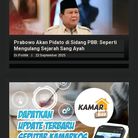
Prabowo Akan Pidato di Sidang PBB: Seperti
H
Mengulang Sejarah Sang Ayah
m
Di Politik
|
22 September 2025
Di 