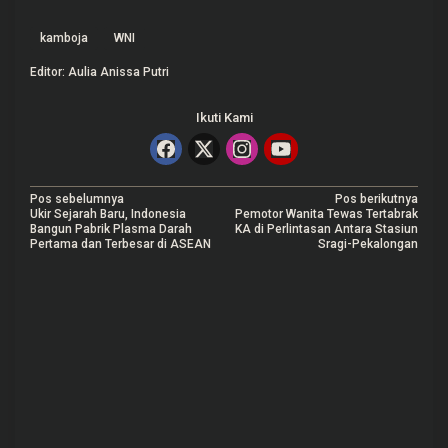
kamboja
WNI
Editor: Aulia Anissa Putri
Ikuti Kami
N
Pos sebelumnya
Pos berikutnya
Ukir Sejarah Baru, Indonesia
Pemotor Wanita Tewas Tertabrak
a
Bangun Pabrik Plasma Darah
KA di Perlintasan Antara Stasiun
Pertama dan Terbesar di ASEAN
Sragi-Pekalongan
v
i
g
a
s
i
p