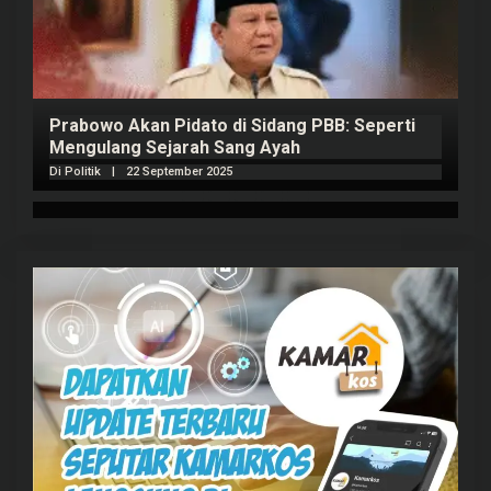
Prabowo Akan Pidato di Sidang PBB: Seperti
H
Mengulang Sejarah Sang Ayah
m
Di Politik
|
22 September 2025
Di 