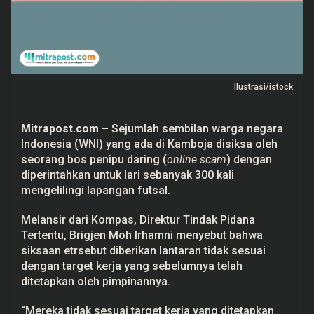
m
b
o
j
a
D
i
s
Ilustrasi/istock
i
k
s
a
Mitrapost.com
– Sejumlah sembilan warga negara
B
Indonesia (
WNI
) yang ada di
Kamboja
disiksa oleh
o
s
seorang bos penipu daring (
online scam
) dengan
n
diperintahkan untuk lari sebanyak 300 kali
y
a
mengelilingi lapangan futsal.
d
e
n
Melansir dari Kompas, Direktur Tindak Pidana
g
Tertentu, Brigjen Moh Irhamni menyebut bahwa
a
siksaan etrsebut diberikan lantaran tidak sesuai
n
L
dengan target kerja yang sebelumnya telah
a
ditetapkan oleh pimpinannya.
r
i
3
“Mereka tidak sesuai target kerja yang ditetapkan
0