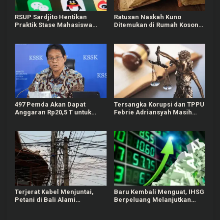
RSUP Sardjito Hentikan
Ratusan Naskah Kuno
Praktik Stase Mahasiswa
Ditemukan di Rumah Kosong
PPDS UGM Buntut Komen
Wilayah Boyolali
Negatif ke Akun Yurizal
497 Pemda Akan Dapat
Tersangka Korupsi dan TPPU
Anggaran Rp20,5 T untuk
Febrie Adriansyah Masih
Bayar Gaji ASN Daerah
Terima Gaji 50 Persen
Terjerat Kabel Menjuntai,
Baru Kembali Menguat, IHSG
Petani di Bali Alami
Berpeluang Melanjutkan
Kecelakaan hingga Patah
Penguatan Terbatas untuk
Kaki
Saham Esok