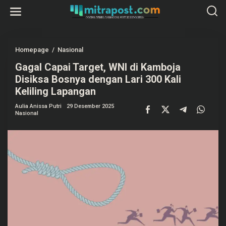
L
e
w
a
t
i
k
Homepage
/
Nasional
G
e
a
k
Gagal Capai Target, WNI di Kamboja
g
o
a
Disiksa Bosnya dengan Lari 300 Kali
n
l
t
C
Keliling Lapangan
e
a
n
p
Aulia Anissa Putri
29 Desember 2025
a
Nasional
i
T
a
r
g
e
t
,
W
N
I
d
i
K
a