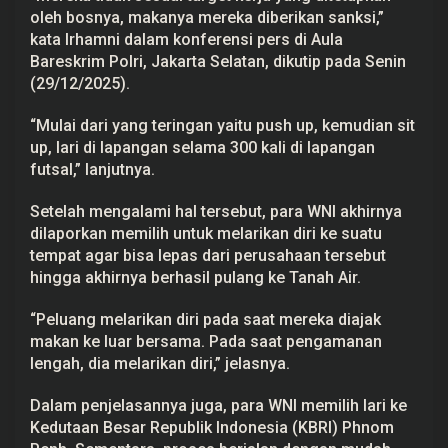
0
oleh bosnya, makanya mereka diberikan sanksi,”
K
kata Irhamni dalam konferensi pers di Aula
a
l
Bareskrim Polri, Jakarta Selatan, dikutip pada Senin
i
(29/12/2025).
K
e
l
“Mulai dari yang teringan yaitu push up, kemudian sit
i
up, lari di lapangan selama 300 kali di lapangan
l
i
futsal,” lanjutnya.
n
g
L
Setelah mengalami hal tersebut, para WNI akhirnya
a
dilaporkan memilih untuk melarikan diri ke suatu
p
a
tempat agar bisa lepas dari perusahaan tersebut
n
hingga akhirnya berhasil pulang ke Tanah Air.
g
a
n
“Peluang melarikan diri pada saat mereka diajak
makan ke luar bersama. Pada saat pengamanan
lengah, dia melarikan diri,” jelasnya.
Dalam penjelasannya juga, para WNI memilih lari ke
Kedutaan Besar Republik Indonesia (KBRI) Phnom