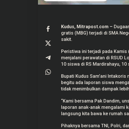
a
n
k
e
R
S
Kudus, Mitrapost.com
–
Dugaan
gratis (
MBG
) terjadi di SMA Ne
Prabowo Akan Pidato di Sidang
Hitungan Harta K
PBB: Seperti Mengulang Sejarah
Sahroni menurut 
sakit.
Sang Ayah
Di Politik
|
22 September 2025
Di Politik
|
1 September
Peristiwa ini terjadi pada Kamis
menjalani perawatan di RSUD Lo
10 siswa di RS Mardirahayu, 10 s
Bupati Kudus Sam’ani Intakori
begitu ada laporan siswa menga
tidak menimbulkan dampak lebih
“Kami bersama Pak Dandim, unsu
laporan anak-anak mengalami ke
langsung kita bawa ke rumah saki
Pihaknya bersama TNI, Polri, da