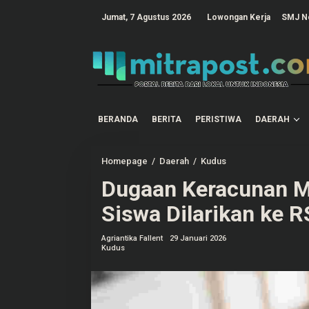
L
e
tutup
Jumat, 7 Agustus 2026
Lowongan Kerja
SMJ N
w
a
t
i
k
e
k
o
n
t
BERANDA
BERITA
PERISTIWA
DAERAH
e
n
Homepage
/
Daerah
/
Kudus
D
u
Dugaan Keracunan M
g
a
a
Siswa Dilarikan ke R
n
K
e
Agriantika Fallent
29 Januari 2026
r
Kudus
a
c
u
n
a
n