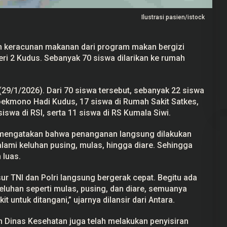
Ilustrasi pasien/istock
 keracunan makanan dari program makan bergizi
geri 2 Kudus. Sebanyak 70 siswa dilarikan ke rumah
ekayaan Ahmad
24 Calon Dubes Telah Jalani Fit and
Data LHKPN
Proper Test, Berikut Daftar
Namanya
 2025
Di Berita, Politik
|
7 Juli 2025
 (29/1/2026). Dari 70 siswa tersebut, sebanyak 22 siswa
ekmono Hadi Kudus, 17 siswa di Rumah Sakit Satkes,
iswa di RSI, serta 11 siswa di RS Kumala Siwi.
s mengatakan bahwa penanganan langsung dilakukan
lami keluhan pusing, mulas, hingga diare. Sehingga
 luas.
r TNI dan Polri langsung bergerak cepat. Begitu ada
luhan seperti mulas, pusing, dan diare, semuanya
t untuk ditangani,” ujarnya dilansir dari Antara.
n Dinas Kesehatan juga telah melakukan penyisiran