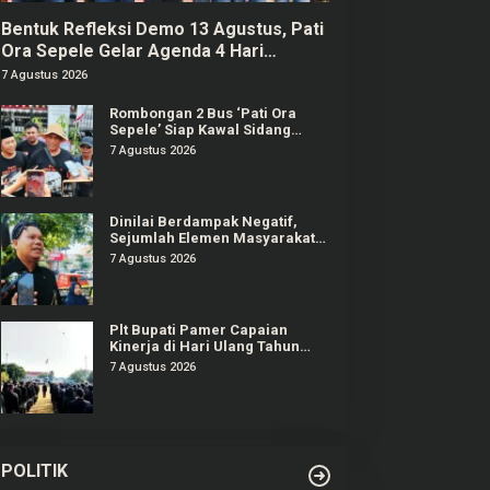
Bentuk Refleksi Demo 13 Agustus, Pati
Ora Sepele Gelar Agenda 4 Hari
Berturut-turut
7 Agustus 2026
Rombongan 2 Bus ‘Pati Ora
Sepele’ Siap Kawal Sidang
Sudewo Senin Mendatang
7 Agustus 2026
Dinilai Berdampak Negatif,
Sejumlah Elemen Masyarakat
Tayu Tolak Sound Horeg
7 Agustus 2026
Plt Bupati Pamer Capaian
Kinerja di Hari Ulang Tahun
Pati ke-703
7 Agustus 2026
POLITIK