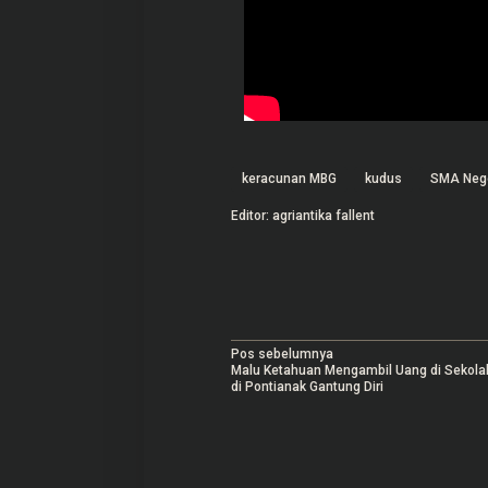
keracunan MBG
kudus
SMA Nege
Editor: agriantika fallent
N
Pos sebelumnya
Malu Ketahuan Mengambil Uang di Sekola
a
di Pontianak Gantung Diri
v
i
g