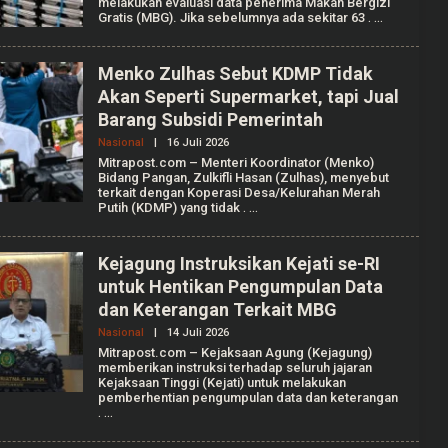
melakukan evaluasi data penerima Makan Bergizi
H
Gratis (MBG). Jika sebelumnya ada sekitar 63
.
A
G
R
I
Menko Zulhas Sebut KDMP Tidak
A
Akan Seperti Supermarket, tapi Jual
N
T
Barang Subsidi Pemerintah
I
K
Nasional
|
16 Juli 2026
O
A
L
Mitrapost.com – Menteri Koordinator (Menko)
F
E
Bidang Pangan, Zulkifli Hasan (Zulhas), menyebut
A
H
terkait dengan Koperasi Desa/Kelurahan Merah
L
A
L
Putih (KDMP) yang tidak
.
U
E
L
N
I
T
A
Kejagung Instruksikan Kejati se-RI
A
untuk Hentikan Pengumpulan Data
N
I
dan Keterangan Terkait MBG
S
S
Nasional
|
14 Juli 2026
O
A
L
Mitrapost.com – Kejaksaan Agung (Kejagung)
P
E
memberikan instruksi terhadap seluruh jajaran
U
H
T
Kejaksaan Tinggi (Kejati) untuk melakukan
A
R
pemberhentian pengumpulan data dan keterangan
U
I
.
L
I
A