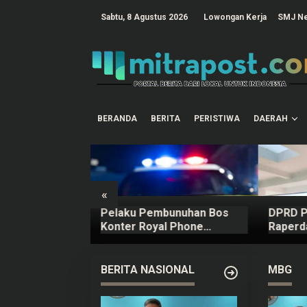
L
e
tutup
Sabtu, 8 Agustus 2026
Lowongan Kerja
SMJ N
w
a
t
i
k
e
k
o
n
t
BERANDA
BERITA
PERISTIWA
DAERAH
e
n
«
Tanggapi
Pelaku Pembunuhan Bos
DPRD P
u yang
Konter Royal Phone
Raperd
engurus
Semarang Ternyata Teman
BG
Sendiri
BERITA NASIONAL
MBG