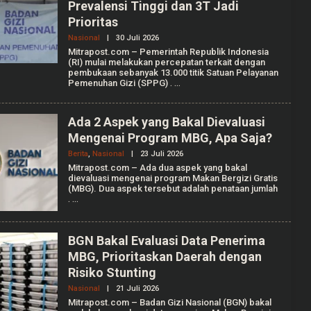
Prevalensi Tinggi dan 3T Jadi
S
S
Prioritas
A
P
Nasional
|
30 Juli 2026
O
U
L
Mitrapost.com – Pemerintah Republik Indonesia
T
E
(RI) mulai melakukan percepatan terkait dengan
R
H
pembukaan sebanyak 13.000 titik Satuan Pelayanan
I
A
Pemenuhan Gizi (SPPG)
.
U
L
I
A
Ada 2 Aspek yang Bakal Dievaluasi
A
Mengenai Program MBG, Apa Saja?
N
I
Berita
,
Nasional
|
23 Juli 2026
O
S
L
S
Mitrapost.com – Ada dua aspek yang bakal
E
A
dievaluasi mengenai program Makan Bergizi Gratis
H
P
(MBG). Dua aspek tersebut adalah penataan jumlah
A
U
.
N
T
I
R
S
I
Y
BGN Bakal Evaluasi Data Penerima
A
G
MBG, Prioritaskan Daerah dengan
U
Risiko Stunting
S
T
Nasional
|
21 Juli 2026
O
I
L
Mitrapost.com – Badan Gizi Nasional (BGN) bakal
E