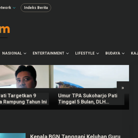
etwork
Indeks Berita
NASIONAL
ENTERTAINMENT
LIFESTYLE
BUDAYA
KAJ
»
ati Targetkan 9
Umur TPA Sukoharjo Pati
B
a Rampung Tahun Ini
Tinggal 5 Bulan, DLH
S
Berencana Perpanjang
B
Satu-Dua Tahun Lagi
P
Kepala BGN Tanggapi Keluhan Guru