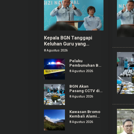
Kepala BGN Tanggapi
Keluhan Guru yang
Terbebani Mengurus
8 Agustus 2026
Ompreng MBG
Pelaku
Pembunuhan Bos
Konter Royal
8 Agustus 2026
Phone Semarang
Ternyata Teman
Sendiri
BGN Akan
Pasang CCTV di
SPPG Seluruh
8 Agustus 2026
Indonesia, Bisa
Connect
Langsung ke
Kawasan Bromo
Pusat
Kembali Alami
Kebakaran
8 Agustus 2026
Hutan, Nyaris
Merambat ke