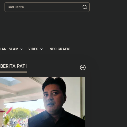
tutup
IAN ISLAM
VIDEO
INFO GRAFIS
BERITA PATI
GN Akan Pasang CCTV di
Kawasan Bromo Kembali
PPG Seluruh Indonesia,
Alami Kebakaran Hutan,
isa Connect Langsung ke
Nyaris Merambat ke Puncak
usat
B29