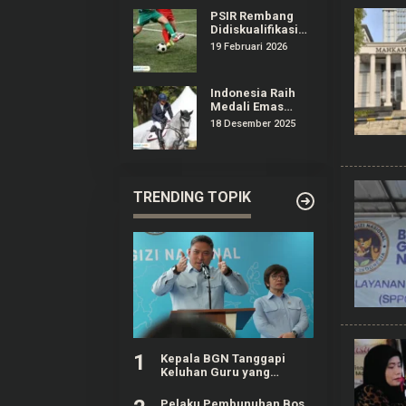
PSIR Rembang
Didiskualifikasi
dari Liga 4
19 Februari 2026
Jateng,
Manajemen
Surati Erick
Indonesia Raih
Thohir
Medali Emas
Olahraga
18 Desember 2025
Equestrian
Pertama Kali di
Ajang SEA Games
TRENDING TOPIK
1
Kepala BGN Tanggapi
Keluhan Guru yang
Terbebani Mengurus
Ompreng MBG
Pelaku Pembunuhan Bos