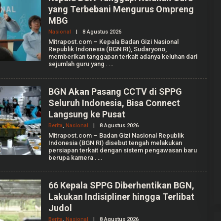
yang Terbebani Mengurus Ompreng
MBG
Nasional
|
8 Agustus 2026
O
L
Mitrapost.com – Kepala Badan Gizi Nasional
E
Republik Indonesia (BGN RI), Sudaryono,
H
memberikan tanggapan terkait adanya keluhan dari
A
sejumlah guru yang
.
U
L
I
A
BGN Akan Pasang CCTV di SPPG
A
Seluruh Indonesia, Bisa Connect
N
I
Langsung ke Pusat
S
S
Berita
,
Nasional
|
8 Agustus 2026
O
A
L
Mitrapost.com – Badan Gizi Nasional Republik
P
E
Indonesia (BGN RI) disebut tengah melakukan
U
H
T
persiapan terkait dengan sistem pengawasan baru
A
R
berupa kamera
.
U
I
L
I
A
66 Kepala SPPG Diberhentikan BGN,
A
Lakukan Indisipliner hingga Terlibat
N
I
Judol
S
S
Berita
,
Nasional
|
8 Agustus 2026
O