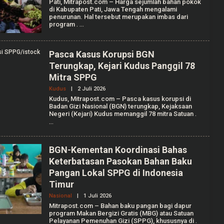
Pati, Mitrapost.com – Harga sejumlah bahan pokok
E
T
di Kabupaten Pati, Jawa Tengah mengalami
H
I
penurunan. Hal tersebut merupakan imbas dari
I
program
.
L
H
A
M
Pasca Kasus Korupsi BGN
W
I
Terungkap, Kejari Kudus Panggil 78
J
Mitra SPPG
I
Kudus
|
2 Juli 2026
O
L
Kudus, Mitrapost.com – Pasca kasus korupsi di
E
Badan Gizi Nasional (BGN) terungkap, Kejaksaan
H
Negeri (Kejari) Kudus memanggil 78 mitra Satuan
.
A
G
R
I
A
BGN-Kementan Koordinasi Bahas
N
T
Keterbatasan Pasokan Bahan Baku
I
Pangan Lokal SPPG di Indonesia
K
A
Timur
F
A
Nasional
|
1 Juli 2026
O
L
L
Mitrapost.com – Bahan baku pangan bagi dapur
L
E
program Makan Bergizi Gratis (MBG) atau Satuan
E
H
Pelayanan Pemenuhan Gizi (SPPG), khususnya di
.
N
A