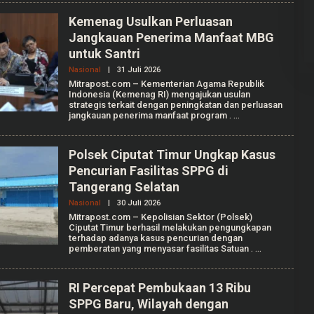
I
I
A
Kemenag Usulkan Perluasan
N
T
Jangkauan Penerima Manfaat MBG
I
untuk Santri
K
A
Nasional
|
31 Juli 2026
O
F
L
A
Mitrapost.com – Kementerian Agama Republik
E
L
Indonesia (Kemenag RI) mengajukan usulan
H
L
strategis terkait dengan peningkatan dan perluasan
A
E
jangkauan penerima manfaat program
.
U
N
L
T
I
A
Polsek Ciputat Timur Ungkap Kasus
A
Pencurian Fasilitas SPPG di
N
I
Tangerang Selatan
S
S
Nasional
|
30 Juli 2026
O
A
L
Mitrapost.com – Kepolisian Sektor (Polsek)
P
E
Ciputat Timur berhasil melakukan pengungkapan
U
H
T
terhadap adanya kasus pencurian dengan
A
R
pemberatan yang menyasar fasilitas Satuan
.
U
I
L
I
A
RI Percepat Pembukaan 13 Ribu
A
SPPG Baru, Wilayah dengan
N
I