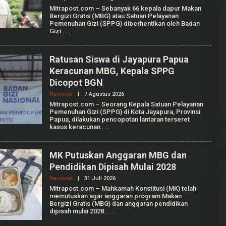
A
L
Mitrapost.com – Sebanyak 66 kepala dapur Makan
P
E
Bergizi Gratis (MBG) atau Satuan Pelayanan
U
H
T
Pemenuhan Gizi (SPPG) diberhentikan oleh Badan
A
R
Gizi
.
U
I
L
I
A
Ratusan Siswa di Jayapura Papua
A
Gerindra Tuding Ketua Pansus ‘Ada
Keracunan MBG, Kepala SPPG
N
I
Main’ dengan Masyarakat Pati
Dicopot BGN
S
Bersatu
Di Pati, Politik
|
25 September 2025
S
Nasional
|
7 Agustus 2026
O
A
L
Mitrapost.com – Seorang Kepala Satuan Pelayanan
P
E
Pemenuhan Gizi (SPPG) di Kota Jayapura, Provinsi
U
H
T
Papua, dilakukan pencopotan lantaran terseret
A
R
kasus keracunan
.
U
I
L
I
A
MK Putuskan Anggaran MBG dan
A
Pendidikan Dipisah Mulai 2028
N
I
Nasional
|
31 Juli 2026
O
S
L
S
Mitrapost.com – Mahkamah Konstitusi (MK) telah
E
A
memutuskan agar anggaran program Makan
H
P
Bergizi Gratis (MBG) dan anggaran pendidikan
A
U
dipisah mulai 2028.
.
G
T
R
R