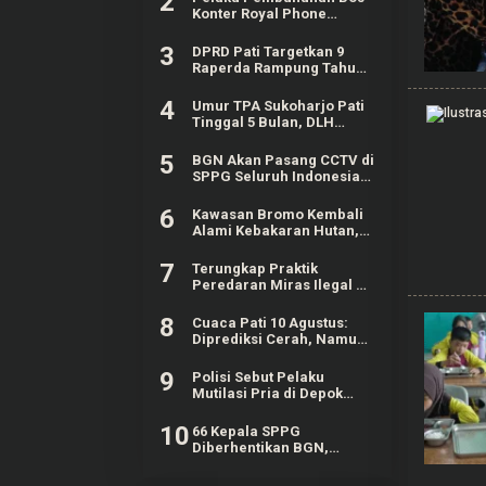
2
Konter Royal Phone
Semarang Ternyata
Teman Sendiri
3
DPRD Pati Targetkan 9
Raperda Rampung Tahun
Ini
4
Umur TPA Sukoharjo Pati
Tinggal 5 Bulan, DLH
Berencana Perpanjang
Satu-Dua Tahun Lagi
5
BGN Akan Pasang CCTV di
SPPG Seluruh Indonesia,
Bisa Connect Langsung ke
Pusat
6
Kawasan Bromo Kembali
Alami Kebakaran Hutan,
Nyaris Merambat ke
Puncak B29
7
Terungkap Praktik
Peredaran Miras Ilegal di
Pameungpeuk Bandung
8
Cuaca Pati 10 Agustus:
Diprediksi Cerah, Namun
Ada Potensi Gelombang
Tinggi di Perairan Jateng
9
Polisi Sebut Pelaku
Mutilasi Pria di Depok
Pernah Tampil di TV dan
Jadi Guru Matematika
10
66 Kepala SPPG
Diberhentikan BGN,
Lakukan Indisipliner
hingga Terlibat Judol