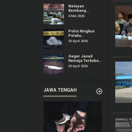
Dirugikan
Nelayan
Rembang
Audiensi ke DPRD
4 Mei 2026
Keluhkan
Dampak
Kenaikan Solar
Polisi Ringkus
Pelaku
Pembunuhan
30 April 2026
Remaja yang
Terkubur di
Perkebunan
Geger Jasad
Sedan Rembang
Remaja Terkubur
di Perkebunan
30 April 2026
Sedan Rembang
JAWA TENGAH