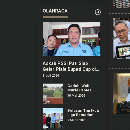
OLAHRAGA
Askab PSSI Pati Siap
Gelar Piala Bupati Cup di
Bulan September
8 Juli 2026
Gaduh! Wali
Murid Protes
Regulasi Popda
30 Mei 2026
Sepak Bola Pati
Diduga Dilanggar
Salah Satu Tim
Belasan Tim Ikuti
Liga Ramadan
2026 di Stadion
7 Maret 2026
Joyokusumo Pati