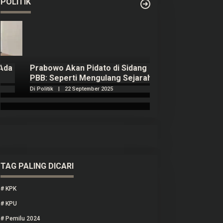
POLITIK
Prabowo Akan Pidato di Sidang
Hitungan Harta 
PBB: Seperti Mengulang Sejarah
Sahroni menurut
Sang Ayah
Di Politik
|
22 September 2025
Di Politik
|
1 Septembe
TAG PALING DICARI
#
KPK
#
KPU
#
Pemilu 2024