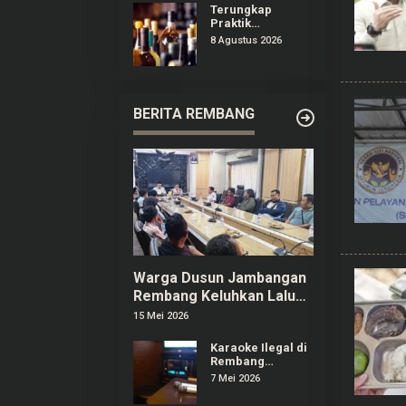
Puncak B29
Terungkap
Praktik
Peredaran Miras
8 Agustus 2026
Ilegal di
Pameungpeuk
Bandung
BERITA REMBANG
Warga Dusun Jambangan
Rembang Keluhkan Lalu
Lintas dan Limbah SPPG
15 Mei 2026
Karaoke Ilegal di
Rembang
Menjamur,
7 Mei 2026
Pelaku Usaha
Berizin Ngaku