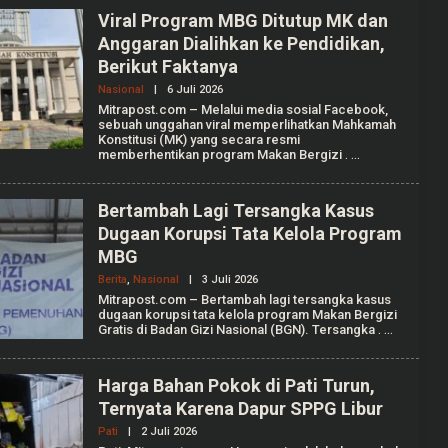
A
Viral Program MBG Ditutup MK dan
N
I
Anggaran Dialihkan ke Pendidikan,
S
Berikut Faktanya
S
A
Nasional
|
6 Juli 2026
O
P
L
Mitrapost.com – Melalui media sosial Facebook,
U
E
T
sebuah unggahan viral memperlihatkan Mahkamah
H
R
Konstitusi (MK) yang secara resmi
A
I
memberhentikan program Makan Bergizi
.
U
L
I
A
Bertambah Lagi Tersangka Kasus
A
Dugaan Korupsi Tata Kelola Program
N
I
MBG
S
S
Berita
,
Nasional
|
3 Juli 2026
O
A
L
Mitrapost.com – Bertambah lagi tersangka kasus
P
E
dugaan korupsi tata kelola program Makan Bergizi
U
H
T
Gratis di Badan Gizi Nasional (BGN). Tersangka
.
A
R
N
I
I
S
Harga Bahan Pokok di Pati Turun,
Y
Ternyata Karena Dapur SPPG Libur
A
G
Pati
|
2 Juli 2026
O
U
L
S