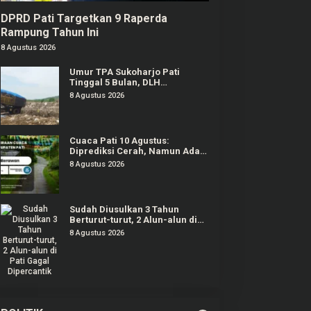
DPRD Pati Targetkan 9 Raperda
Rampung Tahun Ini
8 Agustus 2026
Umur TPA Sukoharjo Pati
Tinggal 5 Bulan, DLH
Berencana Perpanjang Satu-
8 Agustus 2026
Dua Tahun Lagi
Cuaca Pati 10 Agustus:
Diprediksi Cerah, Namun Ada
Potensi Gelombang Tinggi di
8 Agustus 2026
Perairan Jateng
Sudah Diusulkan 3 Tahun
Berturut-turut, 2 Alun-alun di
Pati Gagal Dipercantik
8 Agustus 2026