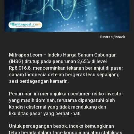
n
y
a
n
g
L
e
s
Ilustrasi/istock
u
,
5
S
Mitrapost.com
– Indeks Harga Saham Gabungan
a
(
IHSG
) ditutup pada penurunan 2,65% di level
h
a
Rp8.016,8, mencerminkan tekanan berlanjut di
pasar
m
saham
Indonesia setelah bergerak lesu sepanjang
I
n
sesi perdagangan kemarin.
i
D
i
Penurunan ini menunjukkan sentimen risiko investor
p
yang masih dominan, terutama dipengaruhi oleh
r
kondisi eksternal yang tidak mendukung dan
o
y
likuiditas
pasar yang berhati-hati.
e
k
s
Untuk perdagangan besok, indeks kemungkinan
i
tetap berada dalam fase konsolidasi atau stabilisasi
k