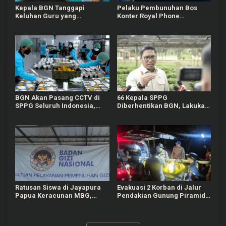
Kepala BGN Tanggapi
Pelaku Pembunuhan Bos
Keluhan Guru yang
Konter Royal Phone
Terbebani Mengurus
Semarang Ternyata Teman
Ompreng MBG
Sendiri
BGN Akan Pasang CCTV di
66 Kepala SPPG
SPPG Seluruh Indonesia,
Diberhentikan BGN, Lakukan
Bisa Connect Langsung ke
Indisipliner hingga Terlibat
Pusat
Judol
Ratusan Siswa di Jayapura
Evakuasi 2 Korban di Jalur
Papua Keracunan MBG,
Pendakian Gunung Piramid
Kepala SPPG Dicopot BGN
Bondowoso Tuntas Dilakukan