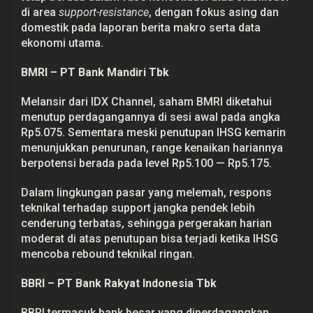
a
di area
support-resistance
, dengan fokus asing dan
n
domestik pada laporan berita makro serta data
A
m
ekonomi utama.
a
n
BMRI – PT Bank Mandiri Tbk
u
n
t
Melansir dari IDX Channel, saham BMRI diketahui
u
k
menutup perdagangannya di sesi awal pada angka
T
Rp5.075. Sementara meski penutupan IHSG kemarin
r
a
menunjukkan penurunan, range kenaikan hariannya
d
berpotensi berada pada level Rp5.100 — Rp5.175.
i
n
g
Dalam lingkungan pasar yang melemah, respons
teknikal terhadap support jangka pendek lebih
cenderung terbatas, sehingga pergerakan harian
moderat di atas penutupan bisa terjadi ketika IHSG
mencoba rebound teknikal ringan.
BBRI – PT Bank Rakyat Indonesia Tbk
BBRI termasuk bank besar yang diperdagangkan