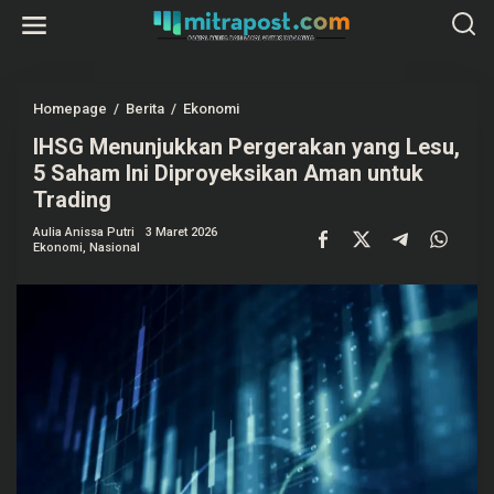
L
e
w
a
t
i
k
Homepage
/
Berita
/
Ekonomi
I
e
H
k
IHSG Menunjukkan Pergerakan yang Lesu,
S
o
G
5 Saham Ini Diproyeksikan Aman untuk
n
M
t
e
Trading
e
n
n
u
Aulia Anissa Putri
3 Maret 2026
n
Ekonomi
,
Nasional
j
u
k
k
a
n
P
e
r
g
e
r
a
k
a