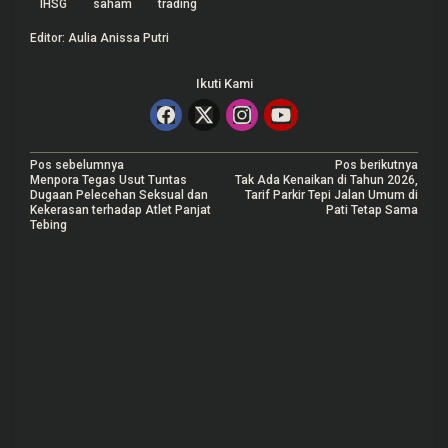
IHSG
saham
trading
Editor: Aulia Anissa Putri
Ikuti Kami
N
Pos sebelumnya
Pos berikutnya
Menpora Tegas Usut Tuntas
Tak Ada Kenaikan di Tahun 2026,
a
Dugaan Pelecehan Seksual dan
Tarif Parkir Tepi Jalan Umum di
Kekerasan terhadap Atlet Panjat
Pati Tetap Sama
v
Tebing
i
g
a
s
i
p
o