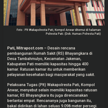
R
S
B
h
a
y
a
n
Foto : Plt Wakapolresta Pati, Kompol Anwar ditemui di halaman
g
Polresta Pati. (Dok. Humas Polresta Pati)
k
a
r
a
Pati
,
Mitrapost.com
– Desain rencana
d
pembangunan Rumah Sakit (RS) Bhayangkara di
i
J
Desa Tambahmulyo, Kecamatan Jakenan,
a
Kabupaten
Pati
memiliki kapasitas hingga 400
k
e
kamar. Ratusan kamar itu untuk memberikan
n
pelayanan kesehatan bagi masyarakat yang sakit.
a
n
P
Pelaksana Tugas (Plt) Wakapolresta Pati, Kompol
a
t
Anwar, menyebut selain memiliki kapasitas ratusan
i
kamar, RS Bhayangkara itu juga direncanakan
M
berlantai empat. Rencananya juga bangunan itu,
i
l
bakal didirikan di lahan seluas 9.098 meter persegi.
i