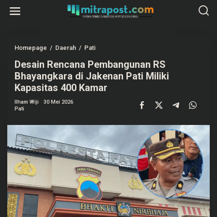
L
e
w
a
t
i
k
Homepage
/
Daerah
/
Pati
D
e
e
k
Desain Rencana Pembangunan RS
s
o
a
Bhayangkara di Jakenan Pati Miliki
n
i
t
n
Kapasitas 400 Kamar
e
R
n
e
Ilham Wiji
30 Mei 2026
n
Pati
c
a
n
a
P
e
m
b
a
n
g
u
n
a
n