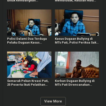
untuk Kembangkan
Membludak, Ratusan Ribu
Puskesmas di Pati
Orang Padati Kawasan Alun-
alun Pati
Polisi Dalami Dua Terduga
Kasus Dugaan Bullying di
Pelaku Dugaan Kasus
MTs Pati, Polisi Periksa Saksi
Bullying Siswa MTs di Pati
Korban dan Pihak Sekolah
Semarak Pekan Kreasi Pati,
Korban Dugaan Bullying di
25 Peserta Ikuti Pelatihan
MTs Pati Direncanakan
Bandeng Cabut Duri
Pindah Sekolah, Dinsos Siap
Bantu
View More