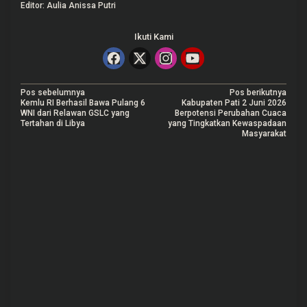
Editor: Aulia Anissa Putri
Ikuti Kami
N
Pos sebelumnya
Pos berikutnya
Kemlu RI Berhasil Bawa Pulang 6
Kabupaten Pati 2 Juni 2026
a
WNI dari Relawan GSLC yang
Berpotensi Perubahan Cuaca
Tertahan di Libya
yang Tingkatkan Kewaspadaan
v
Masyarakat
i
g
a
s
i
p
o
s