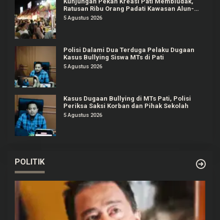
Kunjungan Pekan Kreasi Pati Membludak,
Ratusan Ribu Orang Padati Kawasan Alun-
alun Pati
5 Agustus 2026
Polisi Dalami Dua Terduga Pelaku Dugaan
Kasus Bullying Siswa MTs di Pati
5 Agustus 2026
Kasus Dugaan Bullying di MTs Pati, Polisi
Periksa Saksi Korban dan Pihak Sekolah
5 Agustus 2026
POLITIK