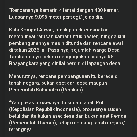
k
i
“Rencananya kemarin 4 lantai dengan 400 kamar.
K
Luasannya 9.098 meter persegi,” jelas dia.
a
p
a
Kata Kompol Anwar, meskipun direncanakan
s
mempunyai ratusan kamar untuk pasien, hingga kini
i
t
pembangunannya masih ditunda dari rencana awal
a
di tahun 2026 ini. Pasalnya, sejumlah warga Desa
s
4
Tambahmulyo belum menginginkan adanya RS
0
Bhayangkara yang dinilai berdiri di lapangan desa.
0
K
a
Menurutnya, rencana pembangunan itu berada di
m
a
tanah negara, bukan aset dari desa maupun
r
Pemerintah Kabupaten (Pemkab).
“Yang jelas prosesnya itu sudah tanah Polri
(Kepolisian Republik Indonesia), prosesnya sudah
betul dan itu bukan aset desa dan bukan aset Pemda
(Pemerintah Daerah), tetapi memang tanah negara,”
terangnya.