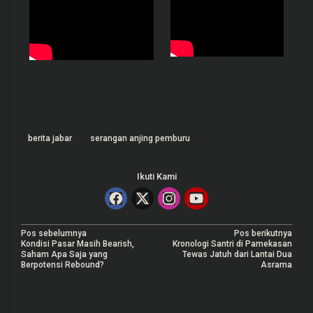
berita jabar
serangan anjing pemburu
Ikuti Kami
N
Pos sebelumnya
Pos berikutnya
Kondisi Pasar Masih Bearish,
Kronologi Santri di Pamekasan
a
Saham Apa Saja yang
Tewas Jatuh dari Lantai Dua
Berpotensi Rebound?
Asrama
v
i