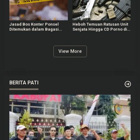
Jasad Bos Konter Ponsel
Heboh Temuan Ratusan Unit
Ditemukan dalam Bagasi
Senjata Hingga CD Porno di
Mobil, Diduga Korban
Sekolah Swasta Jaksel,
Perampokan
Polisi Masih Selidiki
View More
BERITA PATI