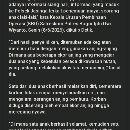
a
adanya informasi siang hari, informasi yang masuk
T
ke Polsek Jasinga terkait penemuan mayat seorang
e
anak laki-laki,” kata Kepala Urusan Pembinaan
w
a
Operasi (KBO) Satreskrim Polres Bogor Iptu Dwi
s
Wiyanto, Senin (8/6/2026), dikutip Detik.
“Dari hasil penyelidikan, ditemukan ada kegiatan
memburu babi dengan menggunakan anjing-anjing.
Di mana ada beberapa ekor anjing yang mengejar
dua anak yang kebetulan berada di kawasan hutan,
yang sedang melakukan aktivitas memancing,” lanjut
dia.
Satu dari dua anak berhasil melarikan diri, sementara
korban tidak sempat menyelamatkan diri, dan
mengalami serangan anjing pemburu. Korban
diduga diserang oleh empat ekor anjing hingga
meregang nyawa.
“Di mana satu anak berhasil selamat, kemudian satu