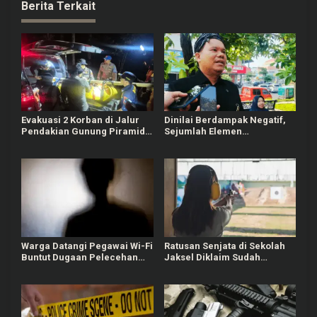
Berita Terkait
Evakuasi 2 Korban di Jalur
Dinilai Berdampak Negatif,
Pendakian Gunung Piramid
Sejumlah Elemen
Bondowoso Tuntas Dilakukan
Masyarakat Tayu Tolak
Sound Horeg
Warga Datangi Pegawai Wi-Fi
Ratusan Senjata di Sekolah
Buntut Dugaan Pelecehan
Jaksel Diklaim Sudah
Verbal terhadap Anak di
Berizin, Awalnya untuk
Bawah Umur
Kegiatan Ekskul