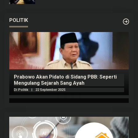
POLITIK
Prabowo Akan Pidato di Sidang PBB: Seperti
H
Mengulang Sejarah Sang Ayah
m
Di Politik
|
22 September 2025
Di 