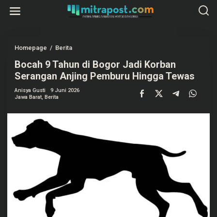
L
e
w
a
t
i
k
Homepage
/
Berita
B
e
o
k
Bocah 9 Tahun di Bogor Jadi Korban
c
o
a
Serangan Anjing Pemburu Hingga Tewas
n
h
t
9
e
Anisya Gusti
9 Juni 2026
T
Jawa Barat
,
Berita
n
a
h
u
n
d
i
B
o
g
o
r
J
a
d
i
K
o