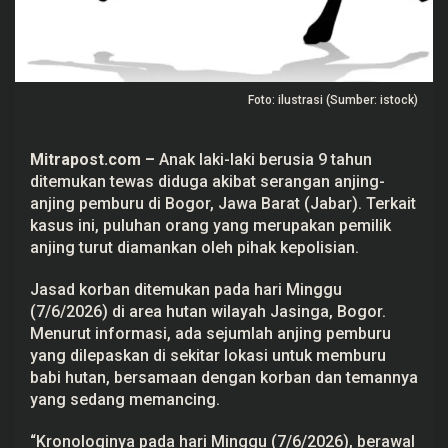
r
b
a
n
S
e
Foto: ilustrasi (Sumber: istock)
r
a
n
g
Mitrapost.com –
Anak laki-laki berusia 9 tahun
a
n
ditemukan tewas diduga akibat serangan anjing-
A
anjing pemburu di Bogor, Jawa Barat (Jabar). Terkait
n
j
kasus ini, puluhan orang yang merupakan pemilik
i
anjing turut diamankan oleh pihak kepolisian.
n
g
P
Jasad korban ditemukan pada hari Minggu
e
(7/6/2026) di area hutan wilayah Jasinga, Bogor.
m
b
Menurut informasi, ada sejumlah anjing pemburu
u
yang dilepaskan di sekitar lokasi untuk memburu
r
u
babi hutan, bersamaan dengan korban dan temannya
H
yang sedang memancing.
i
n
g
“Kronologinya pada hari Minggu (7/6/2026), berawal
g