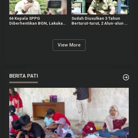
66 Kepala SPPG
Sudah Diusulkan 3 Tahun
Diberhentikan BGN, Lakukan
Berturut-turut, 2 Alun-alun di
Indisipliner hingga Terlibat
Pati Gagal Dipercantik
Judol
View More
BERITA PATI