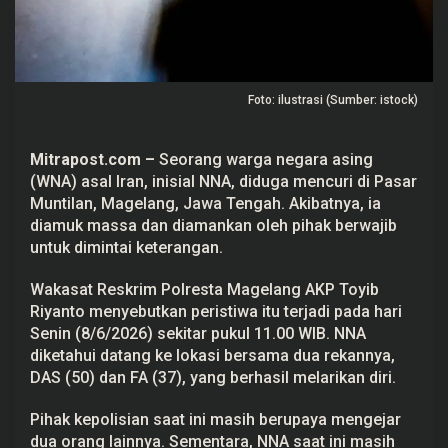
e
r
i
a
k
i
Foto: ilustrasi (Sumber: istock)
M
a
l
i
Mitrapost.com –
Seorang warga negara asing
n
g
(WNA) asal Iran, inisial NNA, diduga mencuri di Pasar
d
Muntilan, Magelang, Jawa Tengah. Akibatnya, ia
i
P
diamuk massa dan diamankan oleh pihak berwajib
a
untuk dimintai keterangan.
s
a
r
Wakasat Reskrim Polresta Magelang AKP Toyib
M
Riyanto menyebutkan peristiwa itu terjadi pada hari
u
n
Senin (8/6/2026) sekitar pukul 11.00 WIB. NNA
t
diketahui datang ke lokasi bersama dua rekannya,
i
l
DAS (50) dan FA (37), yang berhasil melarikan diri.
a
n
M
Pihak kepolisian saat ini masih berupaya mengejar
a
dua orang lainnya. Sementara, NNA saat ini masih
g