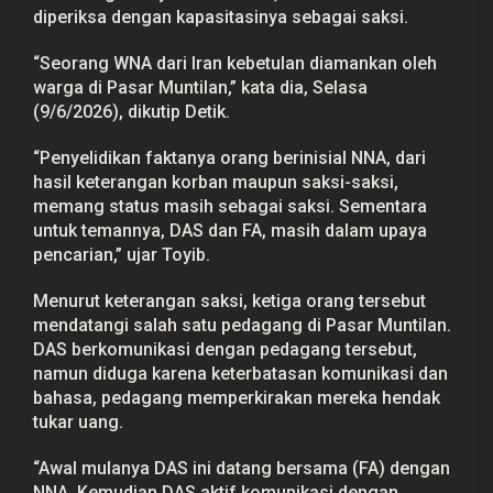
e
diperiksa dengan kapasitasinya sebagai saksi.
l
a
“Seorang WNA dari Iran kebetulan diamankan oleh
n
g
warga di Pasar Muntilan,” kata dia, Selasa
(9/6/2026), dikutip Detik.
“Penyelidikan faktanya orang berinisial NNA, dari
hasil keterangan korban maupun saksi-saksi,
memang status masih sebagai saksi. Sementara
untuk temannya, DAS dan FA, masih dalam upaya
pencarian,” ujar Toyib.
Menurut keterangan saksi, ketiga orang tersebut
mendatangi salah satu pedagang di Pasar Muntilan.
DAS berkomunikasi dengan pedagang tersebut,
namun diduga karena keterbatasan komunikasi dan
bahasa, pedagang memperkirakan mereka hendak
tukar uang.
“Awal mulanya DAS ini datang bersama (FA) dengan
NNA. Kemudian DAS aktif komunikasi dengan