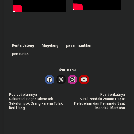
Berita Jateng
Magelang
pasar muntilan
pencurian
Ikuti Kami
N
Pos sebelumnya
Pos berikutnya
Sekuriti di Bogor Dikeroyok
Viral Pendaki Wanita Dapat
a
Sekelompok Orang karena Tolak
Pelecehan dari Pemandu Saat
Beri Uang
Mendaki Merbabu
v
i
g