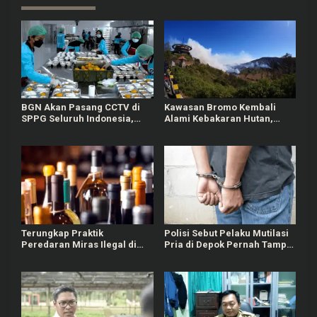
BGN Akan Pasang CCTV di
Kawasan Bromo Kembali
SPPG Seluruh Indonesia,
Alami Kebakaran Hutan,
Bisa Connect Langsung ke
Nyaris Merambat ke Puncak
Pusat
B29
Terungkap Praktik
Polisi Sebut Pelaku Mutilasi
Peredaran Miras Ilegal di
Pria di Depok Pernah Tampil
Pameungpeuk Bandung
di TV dan Jadi Guru
Matematika