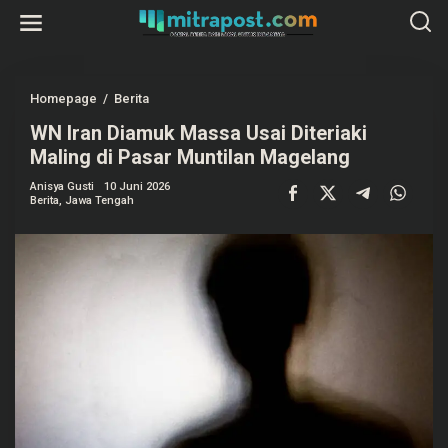
L
e
w
a
t
i
k
Homepage
/
Berita
W
e
N
k
WN Iran Diamuk Massa Usai Diteriaki
I
o
r
Maling di Pasar Muntilan Magelang
n
a
t
n
e
Anisya Gusti
10 Juni 2026
D
Berita
,
Jawa Tengah
n
i
a
m
u
k
M
a
s
s
a
U
s
a
i
D
i
t