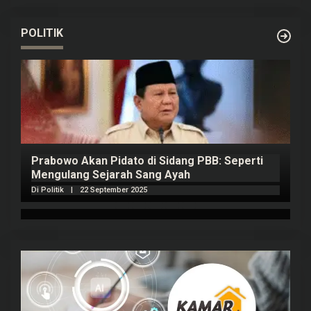
POLITIK
Prabowo Akan Pidato di Sidang PBB: Seperti
H
Mengulang Sejarah Sang Ayah
m
Di Politik
|
22 September 2025
Di 