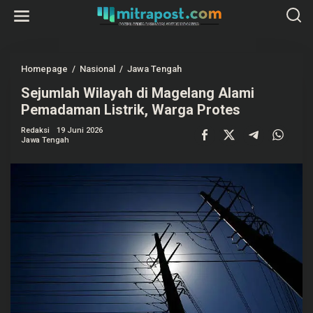
L
e
w
a
t
i
k
Homepage
/
Nasional
/
Jawa Tengah
S
e
e
k
Sejumlah Wilayah di Magelang Alami
j
o
u
Pemadaman Listrik, Warga Protes
n
m
t
l
e
Redaksi
19 Juni 2026
a
Jawa Tengah
n
h
W
i
l
a
y
a
h
d
i
M
a
g
e
l
a
n