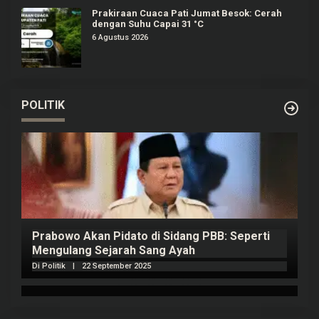
Prakiraan Cuaca Pati Jumat Besok: Cerah
dengan Suhu Capai 31 °C
6 Agustus 2026
POLITIK
Prabowo Akan Pidato di Sidang PBB: Seperti
H
Mengulang Sejarah Sang Ayah
m
Di Politik
|
22 September 2025
Di 