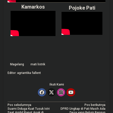
Kamarkos
Pojoke Pati
Magelang
mati listrik
Editor: agriantika fallent
Ikuti Kami
N
Pos sebelumnya
Pos berikutnya
Suami Diduga Kuat Tusuk Istri
DPRD Ungkap di Pati Masih Ada
Saat Ambil Rapot Anak di
Desa yang Belum Bangun