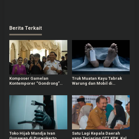
Berita Terkait
Komposer Gamelan
Truk Muatan Kayu Tabrak
Kontemporer “Gondrong”
Warung dan Mobil di
Gunarto Ditunjuk sebagai
Ajibarang Banyumas, 1
Ambassador SIPA 2026
Orang Tewas
Toko Hijab Mandja Ivan
Satu Lagi Kepala Daerah
Gunawan di Purwokerto
yang Terjaring OTT KPK, Kali