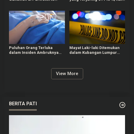
Selatan Dibobol Maling
Ini Bupati Pemalang
Puluhan Orang Terluka
Mayat Laki-laki Ditemukan
dalam Insiden Ambruknya
dalam Kubangan Lumpur
Tribun Laga Kejurnas Drift
Tepi Sungai Babakan Brebes
2026 di Purwokerto
View More
BERITA PATI