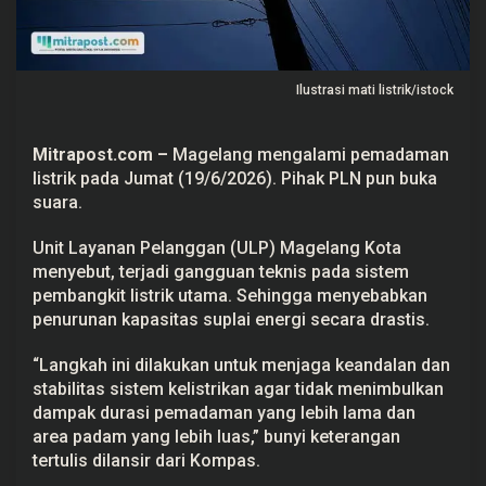
g
A
l
a
m
Ilustrasi mati listrik/istock
i
P
e
m
Mitrapost.com
–
Magelang mengalami pemadaman
a
d
listrik pada Jumat (19/6/2026). Pihak PLN pun buka
a
suara.
m
a
n
Unit Layanan Pelanggan (ULP) Magelang Kota
L
menyebut, terjadi gangguan teknis pada sistem
i
s
pembangkit listrik utama. Sehingga menyebabkan
t
penurunan kapasitas suplai energi secara drastis.
r
i
k
“Langkah ini dilakukan untuk menjaga keandalan dan
,
W
stabilitas sistem kelistrikan agar tidak menimbulkan
a
dampak durasi pemadaman yang lebih lama dan
r
area padam yang lebih luas,” bunyi keterangan
g
a
tertulis dilansir dari Kompas.
P
r