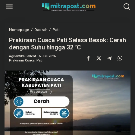
L
e
w
a
t
i
k
Homepage
/
Daerah
/
Pati
P
e
r
k
Prakiraan Cuaca Pati Selasa Besok: Cerah
a
o
k
dengan Suhu hingga 32 °C
n
i
t
r
e
Agriantika Fallent
6 Juli 2026
a
Prakiraan Cuaca
,
Pati
n
a
n
C
u
a
c
a
P
a
t
i
S
e
l
a
s
a