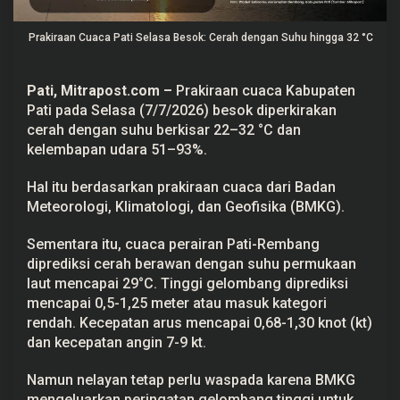
B
e
s
Prakiraan Cuaca Pati Selasa Besok: Cerah dengan Suhu hingga 32 °C
o
k
:
Pati, Mitrapost.com
–
Prakiraan cuaca Kabupaten
C
e
Pati pada Selasa (7/7/2026) besok diperkirakan
r
cerah dengan suhu berkisar 22–32 °C dan
a
h
kelembapan udara 51–93%.
d
e
n
Hal itu berdasarkan prakiraan cuaca dari Badan
g
Meteorologi, Klimatologi, dan Geofisika (
BMKG
).
a
n
S
Sementara itu, cuaca perairan Pati-Rembang
u
diprediksi cerah berawan dengan suhu permukaan
h
u
laut mencapai 29°C. Tinggi gelombang diprediksi
h
mencapai 0,5-1,25 meter atau masuk kategori
i
n
rendah. Kecepatan arus mencapai 0,68-1,30 knot (kt)
g
dan kecepatan angin 7-9 kt.
g
a
3
Namun nelayan tetap perlu waspada karena BMKG
2
mengeluarkan peringatan gelombang tinggi untuk
°