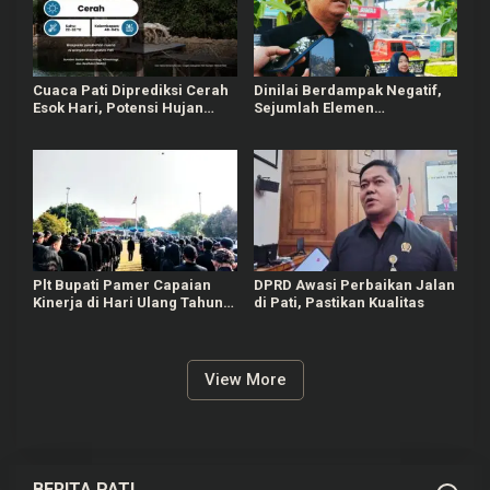
Cuaca Pati Diprediksi Cerah
Dinilai Berdampak Negatif,
Esok Hari, Potensi Hujan
Sejumlah Elemen
Lokal Masih Ada
Masyarakat Tayu Tolak
Sound Horeg
Plt Bupati Pamer Capaian
DPRD Awasi Perbaikan Jalan
Kinerja di Hari Ulang Tahun
di Pati, Pastikan Kualitas
Pati ke-703
View More
BERITA PATI