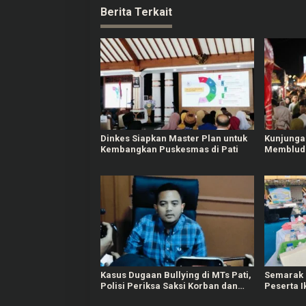
Berita Terkait
Dinkes Siapkan Master Plan untuk
Kunjungan
Kembangkan Puskesmas di Pati
Membluda
Padati Ka
Kasus Dugaan Bullying di MTs Pati,
Semarak P
Polisi Periksa Saksi Korban dan
Peserta I
Pihak Sekolah
Cabut Dur