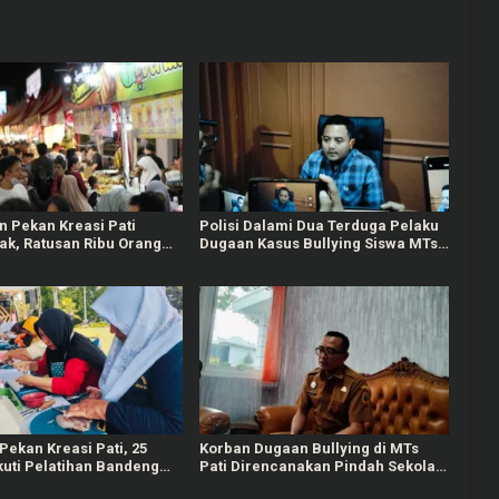
 Pekan Kreasi Pati
Polisi Dalami Dua Terduga Pelaku
k, Ratusan Ribu Orang
Dugaan Kasus Bullying Siswa MTs
wasan Alun-alun Pati
di Pati
ekan Kreasi Pati, 25
Korban Dugaan Bullying di MTs
kuti Pelatihan Bandeng
Pati Direncanakan Pindah Sekolah,
i
Dinsos Siap Bantu