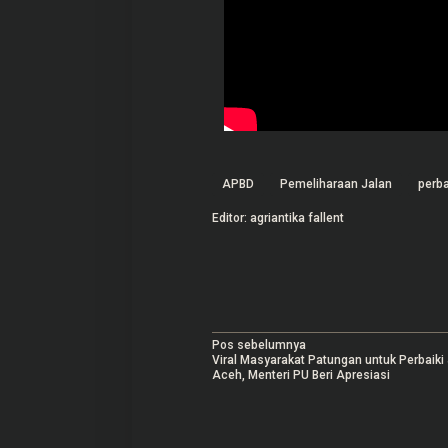
APBD
Pemeliharaan Jalan
perba
Editor: agriantika fallent
N
Pos sebelumnya
Viral Masyarakat Patungan untuk Perbaiki
a
Aceh, Menteri PU Beri Apresiasi
v
i