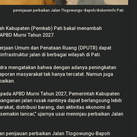
peninjauan perbaikan Jalan Tlogowungu–Bapoh/diskominfo Pati
ah Kabupaten (Pemkab) Pati bakal menambah
 APBD Murni Tahun 2027.
ekayaan Ahmad
24 Calon Dubes Telah Jalani Fit and
Data LHKPN
Proper Test, Berikut Daftar
Namanya
Pekerjaan Umum dan Penataan Ruang (DPUTR) dapat
 2025
Di Berita, Politik
|
7 Juli 2025
frastruktur jalan di berbagai wilayah di
Pati
.
handra mengatakan bahwa dengan adanya peningkatan
laporan masyarakat tak hanya tercatat. Namun juga
baikan.
pada APBD Murni Tahun 2027, Pemerintah Kabupaten
anganan jalan rusak nantinya dapat berlangsung lebih
akat, distribusi barang, dan aktivitas ekonomi di
 semakin lancar,” ujarnya usai meninjau perbaikan Jalan
kan penijauan perbaikan Jalan Tlogowungu-Bapoh