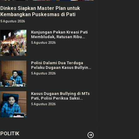
Dinkes Siapkan Master Plan untuk
Kembangkan Puskesmas di Pati
5 Agustus 2026
Kunjungan Pekan Kreasi Pati
Membludak, Ratusan Ribu
Orang Padati Kawasan Alun-
5 Agustus 2026
alun Pati
Polisi Dalami Dua Terduga
Pelaku Dugaan Kasus Bullying
Siswa MTs di Pati
5 Agustus 2026
Kasus Dugaan Bullying di MTs
Pati, Polisi Periksa Saksi
Korban dan Pihak Sekolah
5 Agustus 2026
POLITIK