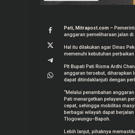
n
d
i
A
P
B
Pati, Mitrapost.com
–
Pemerint
D
anggaran pemeliharaan jalan di
Prabowo Akan Pidato di Sidang
Hitungan Harta K
M
u
PBB: Seperti Mengulang Sejarah
Sahroni menurut 
r
Sang Ayah
Hal itu dilakukan agar Dinas 
Di Politik
|
22 September 2025
Di Politik
|
1 September
n
memenuhi kebutuhan perbaikan in
i
2
0
Plt Bupati Pati Risma Ardhi C
2
7
anggaran tersebut, diharapkan 
dapat ditindaklanjuti dengan per
“Melalui penambahan anggaran 
Pati menargetkan pelayanan pen
cepat, sehingga mobilitas masyar
berbagai wilayah dapat berjalan
Tlogowungu–Bapoh.
Lebih lanjut, pihaknya memasti