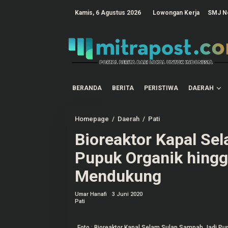
L
e
tutup
Kamis, 6 Agustus 2026
Lowongan Kerja
SMJ N
w
a
t
i
k
e
k
o
n
t
BERANDA
BERITA
PERISTIWA
DAERAH
e
n
Homepage
/
Daerah
/
Pati
B
i
Bioreaktor Kapal Se
o
r
e
Pupuk Organik hingga
a
k
Mendukung
t
o
r
Umar Hanafi
3 Juni 2020
K
Pati
a
p
a
l
Foto : Bioreaktor Kapal Selam Sulap Sampah Jadi Pup