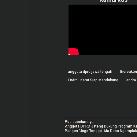
anggota dprd jawa tengah
Bioreakto
Endro : Kami Siap Mendukung
endro
N
Pos sebelumnya
Anggota DPRD Jateng Dukung Program K
a
Pangan ‘Jogo Tonggo’ Ala Desa Ngemplak 