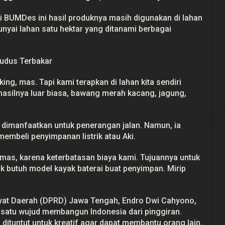
i BUMDes ini hasil produknya masih digunakan di lahan
yai lahan satu hektar yang ditanami berbagai
Gerindra Tuding Ketua Pansus ‘Ada
Kudus Terbakar
Main’ dengan Masyarakat Pati
Bersatu
Di Pati, Politik
|
25 September 2025
ng, mas. Tapi kami terapkan di lahan kita sendiri
asilnya luar biasa, bawang merah kacang, jagung,
n dimanfaatkan untuk penerangan jalan. Namun, ia
embeli penyimpanan listrik atau Aki.
 mas, karena keterbatasan biaya kami. Tujuannya untuk
ik butuh model kayak baterai buat penyimpan. Mirip
at Daerah (DPRD) Jawa Tengah, Endro Dwi Cahyono,
h satu wujud membangun Indonesia dari pinggiran.
 dituntut untuk kreatif agar dapat membantu orang lain.