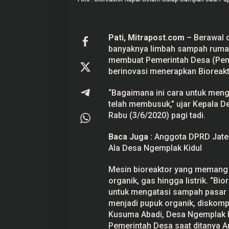
S
e
l
a
m
Pati,
Mitrapost.com
– Berawal d
S
banyaknya limbah sampah rumah
u
membuat Pemerintah Desa (Pe
l
a
berinovasi menerapkan Bioreakt
p
S
a
“Bagaimana ini cara untuk men
m
telah membusuk,” ujar Kepala D
p
a
Rabu (3/6/2020) pagi tadi.
h
J
Baca Juga :
Anggota DPRD Jate
a
d
Ala Desa Ngemplak Kidul
i
P
u
Mesin bioreaktor yang memang 
p
organik, gas hingga listrik. “B
u
k
untuk mengatasi sampah pasar d
O
menjadi pupuk organik, diskompu
r
g
Kusuma Abadi, Desa Ngemplak 
a
Pemerintah Desa saat ditanya 
n