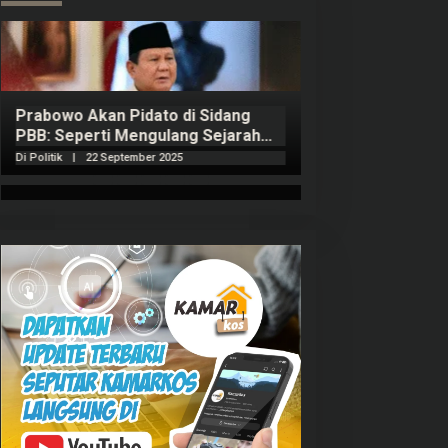
Prabowo Akan Pidato di Sidang
Hitungan Harta 
PBB: Seperti Mengulang Sejarah
Sahroni menurut
Sang Ayah
Di Politik
|
22 September 2025
Di Politik
|
1 Septembe