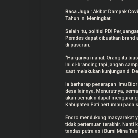
M
e
Baca Juga :
Akibat Dampak Covid
n
Tahun Ini Meningkat
d
u
k
Selain itu, politisi PDI Perjuan
u
n
Pemdes dapat dibuatkan brand a
g
di pasaran.
“Harganya mahal. Orang itu bias
Ini di-branding tapi jangan sam
saat melakukan kunjungan di De
Ia berharap penerapan ilmu Bior
desa lainnya. Menurutnya, sem
akan semakin dapat mengurangi
Kabupaten Pati bertumpu pada s
Endro mendukung masyarakat y
tidak pertemuan terakhir. Nanti k
tandas putra asli Bumi Mina Tani 