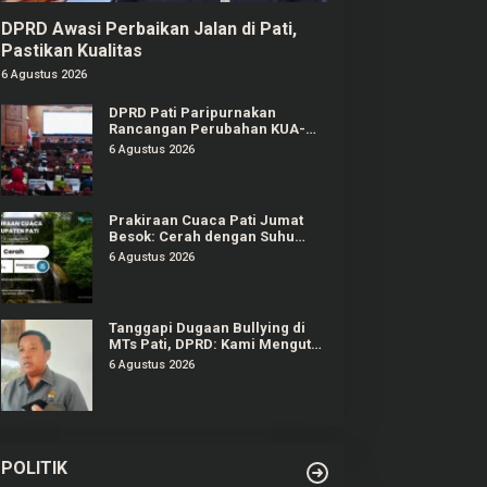
DPRD Awasi Perbaikan Jalan di Pati,
Pastikan Kualitas
6 Agustus 2026
DPRD Pati Paripurnakan
Rancangan Perubahan KUA-
PPAS APBD Tahun 2026
6 Agustus 2026
Prakiraan Cuaca Pati Jumat
Besok: Cerah dengan Suhu
Capai 31 °C
6 Agustus 2026
Tanggapi Dugaan Bullying di
MTs Pati, DPRD: Kami Mengutuk
Perbuatan Itu
6 Agustus 2026
POLITIK