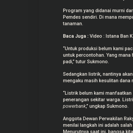
i
k
Program yang didanai murni dar
h
Pemdes sendiri. Di mana mempun
i
n
tanaman.
g
g
a
Baca Juga :
Video : Istana Ban 
L
i
“Untuk produksi belum kami packi
s
t
untuk percontohan. Yang mana h
r
padi,” tutur Sukmono.
i
k
,
Sedangkan listrik, nantinya aka
E
n
mengaku masih kesulitan dana m
d
r
“Listrik belum kami manfaatkan
o
:
penerangan sekitar warga. Listr
K
powerbank
,” ungkap Sukmono.
a
m
i
Anggota Dewan Perwakilan Raky
S
i
menilai langkah ini adalah sala
a
Menurutnya saat ini, bangsa kita
p