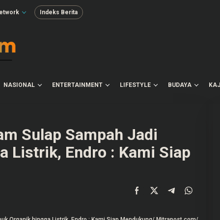
etwork
Indeks Berita
NASIONAL
ENTERTAINMENT
LIFESTYLE
BUDAYA
KAJ
lam Sulap Sampah Jadi
 Listrik, Endro : Kami Siap
uk Organik hingga Listrik, Endro : Kami Siap Mendukung/ Mitrapost.com/