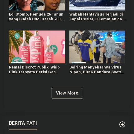
Edi Utomo, Pemuda 26 Tahun
Wabah Hantavirus Terjadi di
yang Sudah Cuci Darah 700
Kapal Pesiar, 3 Kematian dan
Kali Akibat Gagal Ginjal
Kasus Suspek Serang
Kronis
Penumpang
Ramai Disorot Publik, Whip
Seiring Menyebarnya Virus
Pink Ternyata Berisi Gas
Nipah, BBKK Bandara Soetta
Nitrous Oxide yang
Perketat Pengawasan
Bahayakan Kesehatan
Penumpang
View More
BERITA PATI