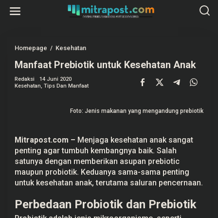
L
e
w
a
t
i
k
Homepage
/
Kesehatan
M
e
a
k
Manfaat Prebiotik untuk Kesehatan Anak
n
o
f
n
a
Redaksi
14 Juni 2020
t
a
Kesehatan
,
Tips Dan Manfaat
e
t
n
P
r
Foto: Jenis makanan yang mengandung prebiotik
e
b
i
o
Mitrapost.com
–
Menjaga kesehatan anak sangat
t
penting agar tumbuh kembangnya baik. Salah
i
k
satunya dengan memberikan asupan prebiotic
u
maupun probiotik. Keduanya sama-sama penting
n
t
untuk kesehatan anak, terutama saluran pencernaan.
u
k
Perbedaan Probiotik dan Prebiotik
K
e
s