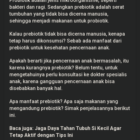
Probiotik adalah jenis mikroorganisme, seperti
e
bakteri dan ragi. Sedangkan prebiotik adalah serat
h
a
tumbuhan yang tidak bisa dicerna manusia,
t
sehingga menjadi makanan untuk probiotik.
a
n
A
Kalau prebiotik tidak bisa dicerna manusia, kenapa
n
tetap harus dikonsumsi? Sebab ada manfaat dari
a
k
prebiotik untuk kesehatan pencernaan anak.
Apakah berarti jika pencernaan anak bermasalah, itu
karena kurangnya prebiotik? Belum tentu, untuk
mengetahuinya perlu konsultasi ke
dokter spesialis
anak
, karena gangguan pencernaan anak bisa
disebabkan banyak hal.
Apa manfaat prebiotik? Apa saja makanan yang
mengandung prebiotik? Simak penjelasannya berikut
ini.
Baca juga:
Jaga Daya Tahan Tubuh Si Kecil Agar
Tetap Aktif dengan Tips Ini