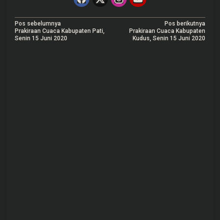
N
Pos sebelumnya
Pos berikutnya
Prakiraan Cuaca Kabupaten Pati,
Prakiraan Cuaca Kabupaten
a
Senin 15 Juni 2020
Kudus, Senin 15 Juni 2020
v
i
g
a
s
i
p
o
s