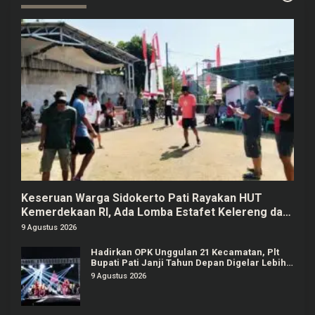
Keseruan Warga Sidokerto Pati Rayakan HUT
Kemerdekaan RI, Ada Lomba Estafet Kelereng dan
Baris-berbaris
9 Agustus 2026
Hadirkan OPK Unggulan 21 Kecamatan, Plt
Bupati Pati Janji Tahun Depan Digelar Lebih
Meriah
9 Agustus 2026