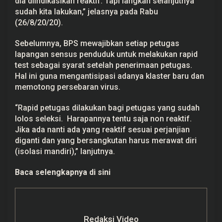
dia diindikasikan reaktif. Tapi langkah selanjutnya
e
sudah kita lakukan,” jelasnya pada Rabu
m
b
(26/8/20/20).
a
n
Sebelumnya, BPS mewajibkan setiap petugas
g
R
lapangan sensus penduduk untuk melakukan rapid
e
test sebagai syarat setelah penerimaan petugas.
a
k
Hal ini guna mengantisipasi adanya klaster baru dan
t
memotong persebaran virus.
i
f
C
“Rapid petugas dilakukan bagi petugas yang sudah
o
v
lolos seleksi. Harapannya tentu saja non reaktif.
i
Jika ada nanti ada yang reaktif sesuai perjanjian
d
-
diganti dan yang bersangkutan harus merawat diri
1
(isolasi mandiri),” lanjutnya.
9
Baca selengkapnya
di sini
Redaksi Video