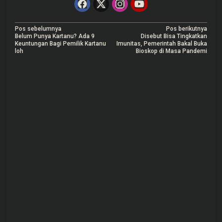
N
Pos sebelumnya
Pos berikutnya
Belum Punya Kartanu? Ada 9
Disebut Bisa Tingkatkan
a
Keuntungan Bagi Pemilik Kartanu
Imunitas, Pemerintah Bakal Buka
loh
Bioskop di Masa Pandemi
v
i
g
a
s
i
p
o
s