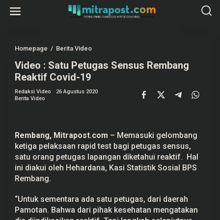
L
e
w
a
t
i
k
Homepage
/
Berita Video
V
e
i
k
Video : Satu Petugas Sensus Rembang
d
o
e
Reaktif Covid-19
n
o
t
:
e
Redaksi Video
26 Agustus 2020
S
Berita Video
n
a
t
u
P
e
Rembang,
Mitrapost.com
– Memasuki gelombang
t
u
ketiga pelaksaan rapid test bagi petugas sensus,
g
satu orang petugas lapangan diketahui reaktif. Hal
a
s
ini diakui oleh Hehardana, Kasi Statistik Sosial BPS
S
Rembang.
e
n
s
“Untuk sementara ada satu petugas, dari daerah
u
Pamotan. Bahwa dari pihak kesehatan mengatakan
s
R