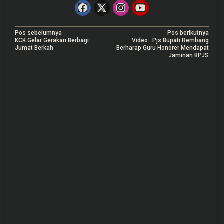
N
Pos sebelumnya
Pos berikutnya
KCK Gelar Gerakan Berbagi
Video : Pjs Bupati Rembang
a
Jumat Berkah
Berharap Guru Honorer Mendapat
Jaminan BPJS
v
i
g
a
s
i
p
o
s