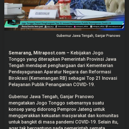
a
n
T
o
p
2
1
I
Gubernur Jawa Tengah, Ganjar Pranowo
n
o
v
a
Semarang,
Mitrapost.com
–
Kebijakan Jogo
s
Tonggo yang diterapkan Pemerintah Provinsi Jawa
i
P
Tengah mendapat penghargaan dari Kementerian
e
Pendayagunaan Aparatur Negara dan Reformasi
l
a
Birokrasi (Kemenangan RB) sebagai Top 21 Inovasi
y
Pelayanan Publik Penanganan COVID-19.
a
n
a
Gubernur Jawa Tengah, Ganjar Pranowo
n
mengatakan Jogo Tonggo sebenarnya suatu
P
u
konsep yang didorong Pemprov Jateng untuk
b
menggerakkan kekuatan masyarakat dan komunitas
l
i
untuk bangkit di masa pandemi COVID-19. Selain itu,
k
agar tak bergantung pada pemerintah semata.
P