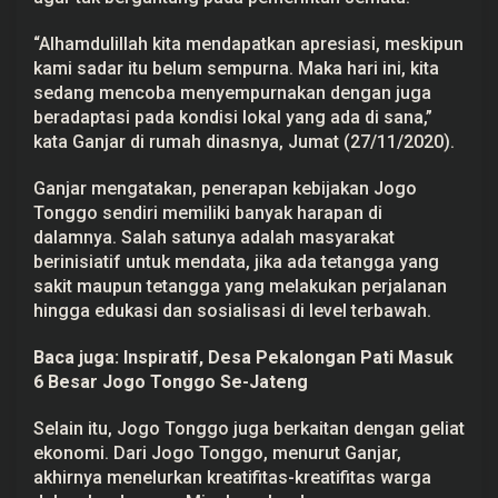
e
n
“Alhamdulillah kita mendapatkan apresiasi, meskipun
a
n
kami sadar itu belum sempurna. Maka hari ini, kita
g
sedang mencoba menyempurnakan dengan juga
a
n
beradaptasi pada kondisi lokal yang ada di sana,”
a
kata Ganjar di rumah dinasnya, Jumat (27/11/2020).
n
C
o
Ganjar mengatakan, penerapan kebijakan Jogo
v
Tonggo sendiri memiliki banyak harapan di
i
d
dalamnya. Salah satunya adalah masyarakat
-
berinisiatif untuk mendata, jika ada tetangga yang
1
9
sakit maupun tetangga yang melakukan perjalanan
hingga edukasi dan sosialisasi di level terbawah.
Baca juga:
Inspiratif, Desa Pekalongan Pati Masuk
6 Besar Jogo Tonggo Se-Jateng
Selain itu, Jogo Tonggo juga berkaitan dengan geliat
ekonomi. Dari Jogo Tonggo, menurut Ganjar,
akhirnya menelurkan kreatifitas-kreatifitas warga