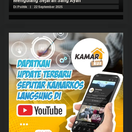
Mengulang Sejarah Sang Ayah
m
Di Politik
|
22 September 2025
Di 