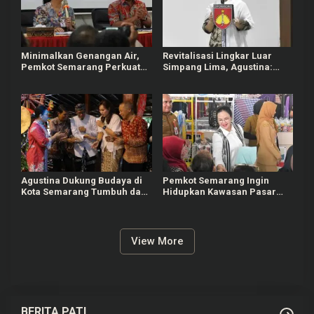
Minimalkan Genangan Air,
Revitalisasi Lingkar Luar
Pemkot Semarang Perkuat
Simpang Lima, Agustina:
Drainase di Simpang Lima
Kami Ingin Hadirkan
Kawasan Lebih Nyaman
Agustina Dukung Budaya di
Pemkot Semarang Ingin
Kota Semarang Tumbuh dan
Hidupkan Kawasan Pasar
Lestari
Johar Jadi Pusat
Perdagangan
View More
BERITA PATI