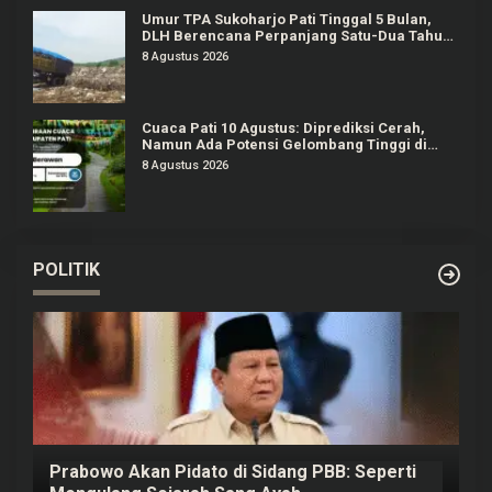
Umur TPA Sukoharjo Pati Tinggal 5 Bulan,
DLH Berencana Perpanjang Satu-Dua Tahun
Lagi
8 Agustus 2026
Cuaca Pati 10 Agustus: Diprediksi Cerah,
Namun Ada Potensi Gelombang Tinggi di
Perairan Jateng
8 Agustus 2026
POLITIK
Prabowo Akan Pidato di Sidang PBB: Seperti
H