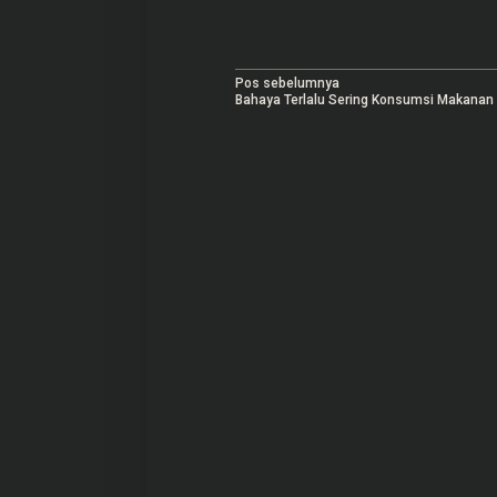
N
Pos sebelumnya
Bahaya Terlalu Sering Konsumsi Makanan
a
v
i
g
a
s
i
p
o
s