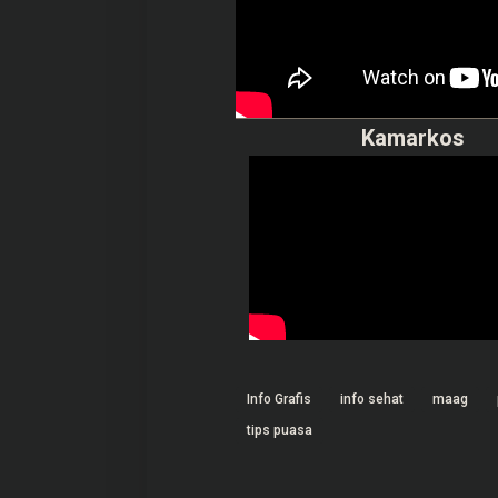
Kamarkos
Info Grafis
info sehat
maag
tips puasa