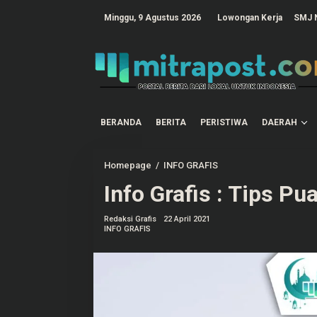
L
e
tutup
Minggu, 9 Agustus 2026
Lowongan Kerja
SMJ 
w
a
t
i
k
e
k
o
n
t
BERANDA
BERITA
PERISTIWA
DAERAH
e
n
Homepage
/
INFO GRAFIS
I
n
Info Grafis : Tips P
f
o
G
r
Redaksi Grafis
22 April 2021
a
INFO GRAFIS
f
i
s
:
T
i
p
s