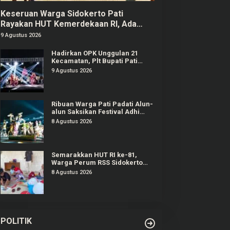
Keseruan Warga Sidokerto Pati
Rayakan HUT Kemerdekaan RI, Ada
Lomba Estafet Kelereng dan Baris-
9 Agustus 2026
berbaris
Hadirkan OPK Unggulan 21
Kecamatan, Plt Bupati Pati
Janji Tahun Depan Digelar
9 Agustus 2026
Lebih Meriah
Ribuan Warga Pati Padati Alun-
alun Saksikan Festival Adhi
Loka 2026
8 Agustus 2026
Semarakkan HUT RI ke-81,
Warga Perum RSS Sidokerto
Pati Gelar Berbagai Lomba
8 Agustus 2026
POLITIK