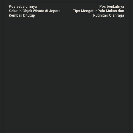
N
Pos sebelumnya
Pos berikutnya
Seluruh Objek Wisata di Jepara
Tips Mengatur Pola Makan dan
a
Kembali Ditutup
Rutinitas Olahraga
v
i
g
a
s
i
p
o
s