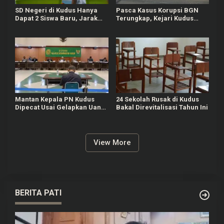
SD Negeri di Kudus Hanya
Pasca Kasus Korupsi BGN
Dapat 2 Siswa Baru, Jarak
Terungkap, Kejari Kudus
Sekolah hingga Wacana
Panggil 78 Mitra SPPG
Regrouping Jadi Alasan
Mantan Kepala PN Kudus
24 Sekolah Rusak di Kudus
Dipecat Usai Gelapkan Uang
Bakal Direvitalisasi Tahun Ini
Rp2 Miliar
View More
BERITA PATI