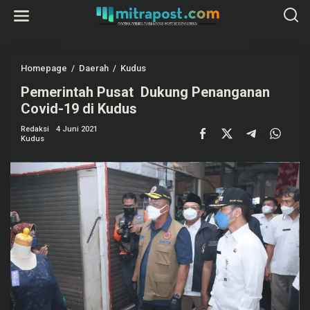
L
e
w
a
t
i
k
Homepage
/
Daerah
/
Kudus
P
e
e
k
Pemerintah Pusat Dukung Penanganan
m
o
e
Covid-19 di Kudus
n
r
t
i
e
Redaksi
4 Juni 2021
n
Kudus
n
t
a
h
P
u
s
a
t
D
u
k
u
n
g
P
e