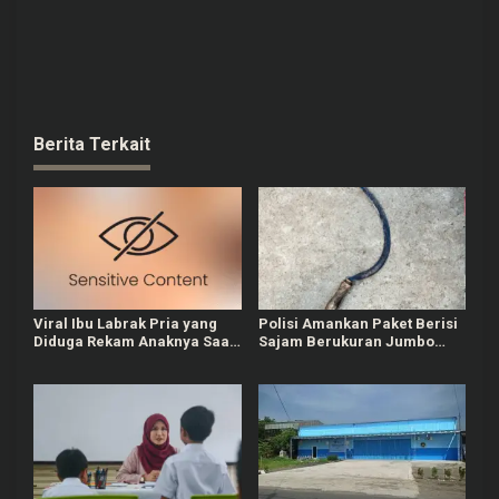
Berita Terkait
Viral Ibu Labrak Pria yang
Polisi Amankan Paket Berisi
Diduga Rekam Anaknya Saat
Sajam Berukuran Jumbo
di Toilet Masjid Kudus
yang Dipesan Pelajar di
Kudus