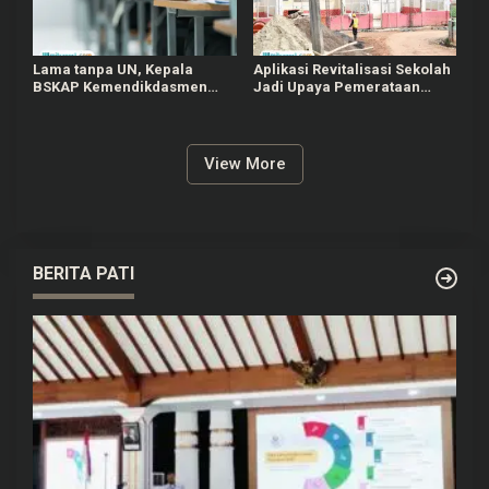
Lama tanpa UN, Kepala
Aplikasi Revitalisasi Sekolah
BSKAP Kemendikdasmen
Jadi Upaya Pemerataan
Sebut Mental Siswa Jadi
Akses Pendidikan, Apa
Tidak Terlatih
Maksudnya?
View More
BERITA PATI