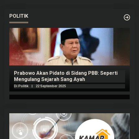
POLITIK
Prabowo Akan Pidato di Sidang PBB: Seperti
H
Mengulang Sejarah Sang Ayah
m
Di Politik
|
22 September 2025
Di 