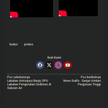
kudus
prokes
Ikuti Kami
N
Pos sebelumnya
Pos berikutnya
Lakukan Antisipasi Banjir, DPU
News Grafis : Ganjar Izinkan
a
Lakukan Pengerukan Sedimen di
Perguruan Tinggi
Saluran Air
v
i
g