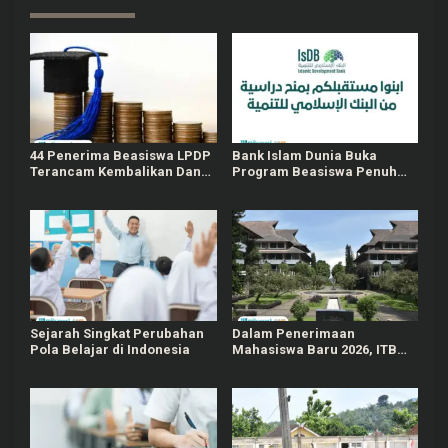
44 Penerima Beasiswa LPDP
Bank Islam Dunia Buka
Terancam Kembalikan Dana,
Program Beasiswa Penuh
Belum Jalani Pengabdian
bagi Komunitas Muslim
hingga S3
Sejarah Singkat Perubahan
Dalam Penerimaan
Pola Belajar di Indonesia
Mahasiswa Baru 2026, ITB
Hapus Seleksi Mandiri dan
Diganti dengan SSU