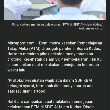
k
e
s
M
a
s
Foto: Hartopo meninjau pelaksanaan PTM di SDIT Al-Islam Kudus/
u
k
kudusnews.com/
S
O
P
Mitrapost.com
– Demi menyukseskan Pembelajaran
P
e
Tatap Muka (PTM) di tengah pandemi, Bupati Kudus,
l
Hartopo meminta pihak sekolah menyantumkan
a
k
protokol kesehatan dalam SOP pembelajaran. Hal itu
s
ia sampaikan saat melakukan peninjauan beberapa
a
n
waktu lalu.
a
a
“Protokol kesehatan wajib ada dalam SOP KBM
n
P
sebagai syarat, termasuk didalamnya harus ada
T
satgas,” ujar Hartopo.
M
Hal itu ia sampaikan saat melakukan peninjauan
pelaksanaan PTM di SDIT Al-Islam Kudus. Disela