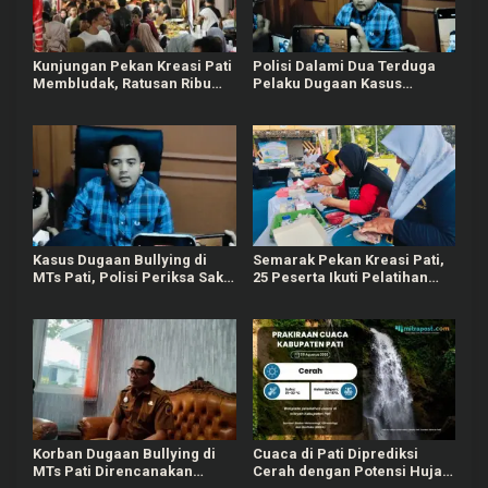
Kunjungan Pekan Kreasi Pati
Polisi Dalami Dua Terduga
Membludak, Ratusan Ribu
Pelaku Dugaan Kasus
Orang Padati Kawasan Alun-
Bullying Siswa MTs di Pati
alun Pati
Kasus Dugaan Bullying di
Semarak Pekan Kreasi Pati,
MTs Pati, Polisi Periksa Saksi
25 Peserta Ikuti Pelatihan
Korban dan Pihak Sekolah
Bandeng Cabut Duri
Korban Dugaan Bullying di
Cuaca di Pati Diprediksi
MTs Pati Direncanakan
Cerah dengan Potensi Hujan