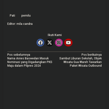
Pati
pemilu
Editor: mila candra
Ikuti Kami
N
Pos sebelumnya
Pos berikutnya
Nama Anies Baswedan Masuk
Sambut Liburan Sekolah, Objek
a
Nominasi yang Digadangkan PKS
Wisata Gua Wareh Tawarkan
Maju dalam Pilpres 2024
Paket Wisata Outbound
v
i
g
a
s
i