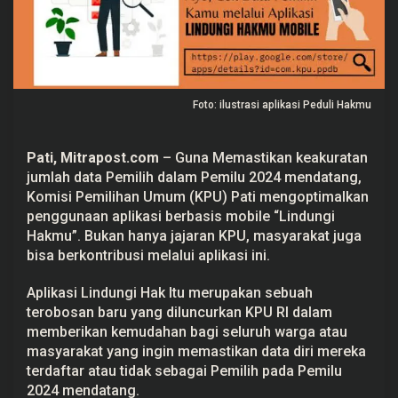
m
P
e
m
u
t
a
k
Foto: ilustrasi aplikasi Peduli Hakmu
h
i
r
Pati, Mitrapost.com
– Guna Memastikan keakuratan
a
n
jumlah data Pemilih dalam Pemilu 2024 mendatang,
D
Komisi Pemilihan Umum (KPU) Pati mengoptimalkan
a
t
penggunaan aplikasi berbasis mobile “Lindungi
a
Hakmu”. Bukan hanya jajaran KPU, masyarakat juga
P
e
bisa berkontribusi melalui aplikasi ini.
m
i
l
Aplikasi Lindungi Hak Itu merupakan sebuah
u
terobosan baru yang diluncurkan KPU RI dalam
L
e
memberikan kemudahan bagi seluruh warga atau
w
masyarakat yang ingin memastikan data diri mereka
a
terdaftar atau tidak sebagai Pemilih pada Pemilu
t
A
2024 mendatang.
p