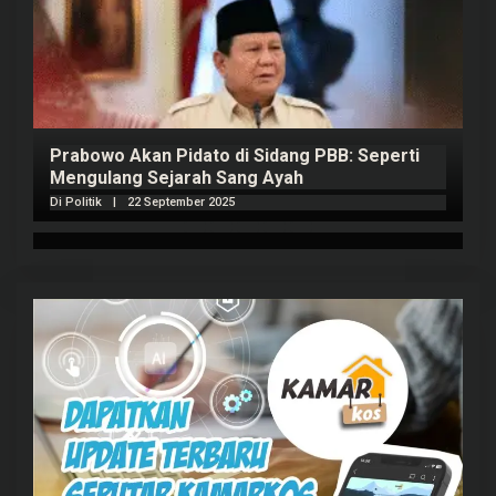
Prabowo Akan Pidato di Sidang PBB: Seperti
H
Mengulang Sejarah Sang Ayah
m
Di Politik
|
22 September 2025
Di 