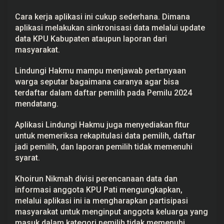
l
i
Cara kerja aplikasi ini cukup sederhana. Dimana
k
aplikasi melakukan sinkronisasi data melalui update
a
s
data KPU Kabupaten ataupun laporan dari
i
masyarakat.
Lindungi Hakmu mampu menjawab pertanyaan
warga seputar bagaimana caranya agar bisa
terdaftar dalam daftar pemilih pada Pemilu 2024
mendatang.
Aplikasi Lindungi Hakmu juga menyediakan fitur
untuk memeriksa rekapitulasi data pemilih, daftar
jadi pemilih, dan laporan pemilih tidak memenuhi
syarat.
Khoirun Nikmah divisi perencanaan data dan
informasi anggota KPU Pati mengungkapkan,
melalui aplikasi ini ia mengharapkan partisipasi
masyarakat untuk menginput anggota keluarga yang
masuk dalam kategori pemilih tidak memenuhi