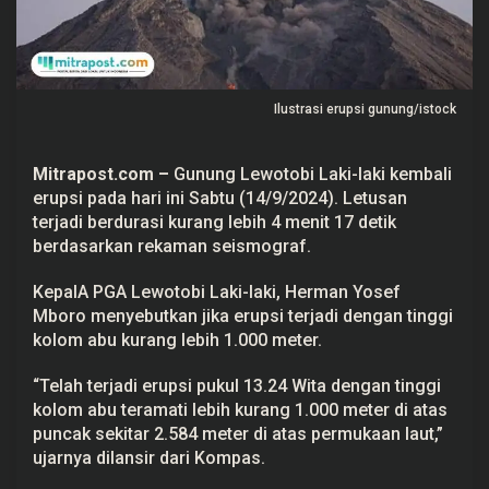
e
m
b
a
l
i
Ilustrasi erupsi gunung/istock
E
r
u
p
Mitrapost.com
–
Gunung Lewotobi Laki-laki kembali
s
i
erupsi pada hari ini Sabtu (14/9/2024). Letusan
p
terjadi berdurasi kurang lebih 4 menit 17 detik
a
d
berdasarkan rekaman seismograf.
a
H
KepalA PGA Lewotobi Laki-laki, Herman Yosef
a
r
Mboro menyebutkan jika erupsi terjadi dengan tinggi
i
kolom abu kurang lebih 1.000 meter.
I
n
i
“Telah terjadi erupsi pukul 13.24 Wita dengan tinggi
kolom abu teramati lebih kurang 1.000 meter di atas
puncak sekitar 2.584 meter di atas permukaan laut,”
ujarnya dilansir dari Kompas.