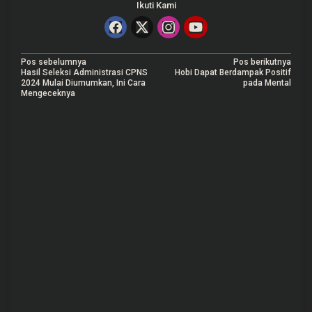
Ikuti Kami
N
Pos sebelumnya
Pos berikutnya
Hasil Seleksi Administrasi CPNS
Hobi Dapat Berdampak Positif
a
2024 Mulai Diumumkan, Ini Cara
pada Mental
Mengeceknya
v
i
g
a
s
i
p
o
s