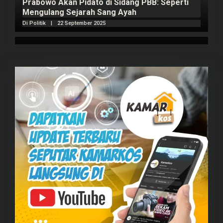
Prabowo Akan Pidato di Sidang PBB: Seperti
H
Mengulang Sejarah Sang Ayah
m
Di Politik
|
22 September 2025
Di 