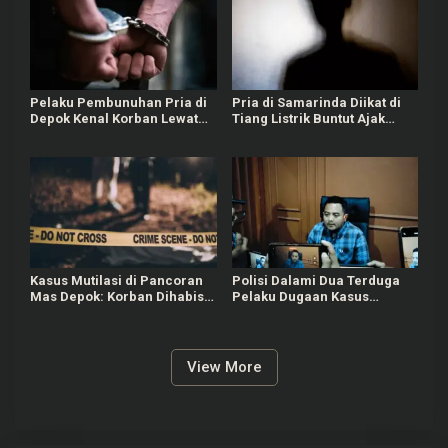
Pelaku Pembunuhan Pria di
Pria di Samarinda Diikat di
Depok Kenal Korban Lewat
Tiang Listrik Buntut Ajak
Grup Gay, Motif Ingin
Jalan Istri Orang
Rampas Motor
Kasus Mutilasi di Pancoran
Polisi Dalami Dua Terduga
Mas Depok: Korban Dihabisi
Pelaku Dugaan Kasus
Nyawanya oleh Kenalan dari
Bullying Siswa MTs di Pati
Medsos
View More