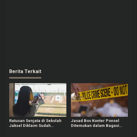
Berita Terkait
Ratusan Senjata di Sekolah
Jasad Bos Konter Ponsel
Jaksel Diklaim Sudah
Ditemukan dalam Bagasi
Berizin, Awalnya untuk
Mobil, Diduga Korban
Kegiatan Ekskul
Perampokan