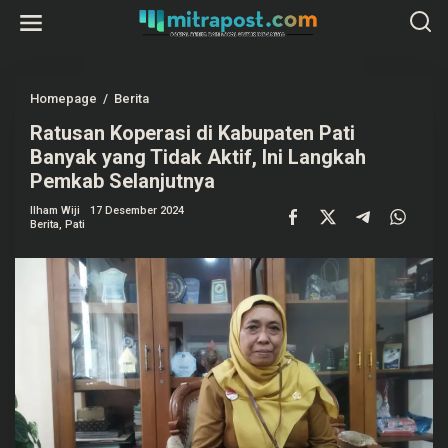
L
e
w
a
t
i
k
Homepage
/
Berita
R
e
a
k
Ratusan Koperasi di Kabupaten Pati
t
o
u
Banyak yang Tidak Aktif, Ini Langkah
n
s
t
a
Pemkab Selanjutnya
e
n
n
K
Ilham Wiji
17 Desember 2024
o
Berita
,
Pati
p
e
r
a
s
i
d
i
K
a
b
u
p
a
t