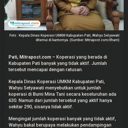
e
n
P
a
t
i
B
a
Foto : Kepala Dinas Koperasi UMKM Kabupaten Pati, Wahyu Setyawati
n
ditemui di kantornya. (Sumber. Mitrapost.com/Ilham)
y
a
k
y
Pati, Mitrapost.com –
Koperasi
yang berada di
a
Kabupaten Pati banyak yang tidak aktif. Jumlah
n
g
tersebut mencapai dengan ratusan.
T
i
d
Kepala Dinas Koperasi UMKM Kabupaten Pati,
a
Wahyu Setyawati menyebutkan untuk jumlah
k
A
koperasi di Bumi Mina Tani secara keseluruhan ada
k
630. Namun dari jumlah tersebut yang aktif hanya
t
i
sekitar 290, sisanya tidak aktif.
f
,
Mengingat jumlah koperasi banyak yang tidak aktif,
I
n
Wahyu bakal berupaya melakukan pendampingan
i