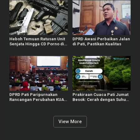
Heboh Temuan Ratusan Unit
DPRD Awasi Perbaikan Jalan
Senjata Hingga CD Porno di
di Pati, Pastikan Kualitas
Sekolah Swasta Jaksel,
Polisi Masih Selidiki
DPRD Pati Paripurnakan
Prakiraan Cuaca Pati Jumat
Rancangan Perubahan KUA-
Besok: Cerah dengan Suhu
PPAS APBD Tahun 2026
Capai 31 °C
View More