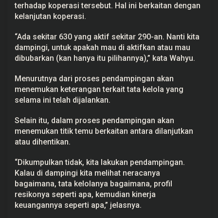
terhadap
koperasi
tersebut. Hal ini berkaitan dengan
L
a
kelanjutan koperasi.
n
g
k
“Ada sekitar 630 yang aktif sekitar 290-an. Nanti kita
a
dampingi, untuk apakah mau di aktifkan atau mau
h
dibubarkan (kan hanya itu pilihannya),” kata Wahyu.
P
e
m
Menurutnya dari proses pendampingan akan
k
a
menemukan keterangan terkait tata kelola yang
b
selama ini telah dijalankan.
S
e
l
Selain itu, dalam proses pendampingan akan
a
menemukan titik temu berkaitan antara dilanjutkan
n
j
atau dihentikan.
u
t
n
“Dikumpulkan tidak, kita lakukan pendampingan.
y
Kalau di dampingi kita melihat neracanya
a
bagaimana, tata kelolanya bagaimana, profil
resikonya seperti apa, kemudian kinerja
keuangannya seperti apa,” jelasnya.