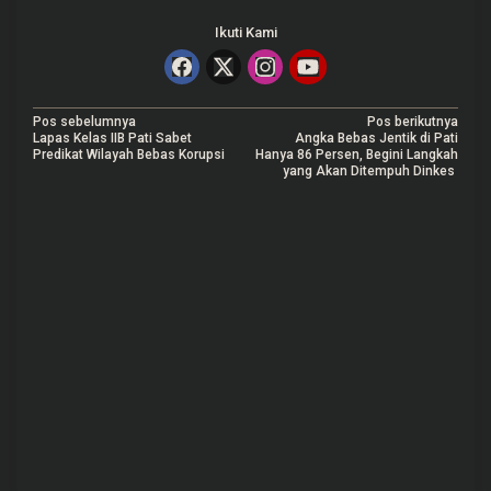
Ikuti Kami
N
Pos sebelumnya
Pos berikutnya
Lapas Kelas IIB Pati Sabet
Angka Bebas Jentik di Pati
a
Predikat Wilayah Bebas Korupsi
Hanya 86 Persen, Begini Langkah
yang Akan Ditempuh Dinkes
v
i
g
a
s
i
p
o
s