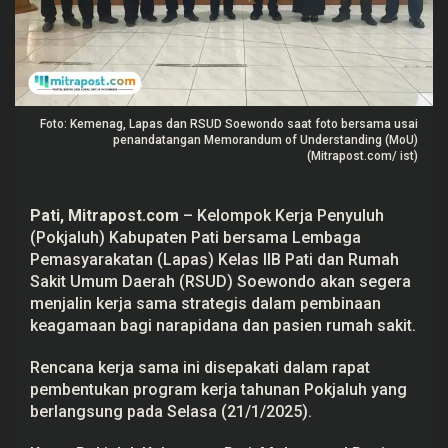
U
D
S
o
e
w
o
n
Foto: Kemenag, Lapas dan RSUD Soewondo saat foto bersama usai
d
penandatangan Memorandum of Understanding (MoU)
o
(Mitrapost.com/ ist)
B
a
k
a
Pati, Mitrapost.com
– Kelompok Kerja Penyuluh
l
(Pokjaluh) Kabupaten Pati bersama Lembaga
B
e
Pemasyarakatan (Lapas) Kelas IIB Pati dan Rumah
r
Sakit Umum Daerah (RSUD) Soewondo akan segera
k
o
menjalin kerja sama strategis dalam pembinaan
l
keagamaan
bagi narapidana dan pasien rumah sakit.
a
b
o
Rencana kerja sama ini disepakati dalam rapat
r
a
pembentukan program kerja tahunan Pokjaluh yang
s
berlangsung pada Selasa (21/1/2025).
i
d
i