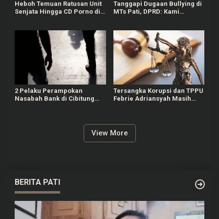
Heboh Temuan Ratusan Unit
Tanggapi Dugaan Bullying di
Senjata Hingga CD Porno di
MTs Pati, DPRD: Kami
Sekolah Swasta Jaksel,
Mengutuk Perbuatan Itu
Polisi Masih Selidiki
2 Pelaku Perampokan
Tersangka Korupsi dan TPPU
Nasabah Bank di Cibitung
Febrie Adriansyah Masih
Bekasi Masih Diburu Polisi
Terima Gaji 50 Persen
View More
BERITA PATI