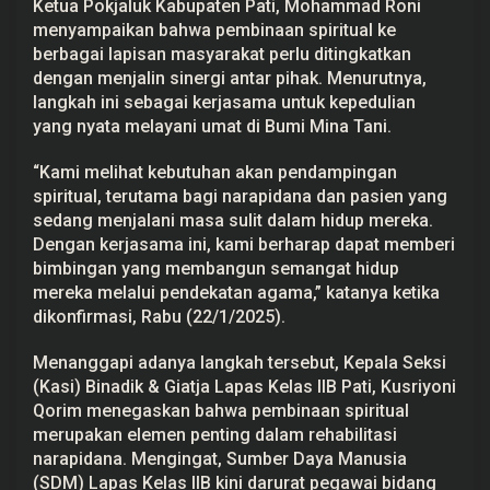
Ketua Pokjaluk Kabupaten Pati, Mohammad Roni
B
menyampaikan bahwa pembinaan spiritual ke
i
d
berbagai lapisan masyarakat perlu ditingkatkan
a
dengan menjalin sinergi antar pihak. Menurutnya,
n
g
langkah ini sebagai kerjasama untuk kepedulian
K
yang nyata melayani umat di Bumi Mina Tani.
e
a
g
“Kami melihat kebutuhan akan pendampingan
a
spiritual, terutama bagi narapidana dan pasien yang
m
a
sedang menjalani masa sulit dalam hidup mereka.
a
Dengan kerjasama ini, kami berharap dapat memberi
n
bimbingan yang membangun semangat hidup
mereka melalui pendekatan agama,” katanya ketika
dikonfirmasi, Rabu (22/1/2025).
Menanggapi adanya langkah tersebut, Kepala Seksi
(Kasi) Binadik & Giatja Lapas Kelas IIB Pati, Kusriyoni
Qorim menegaskan bahwa pembinaan spiritual
merupakan elemen penting dalam rehabilitasi
narapidana. Mengingat, Sumber Daya Manusia
(SDM) Lapas Kelas IIB kini darurat pegawai bidang