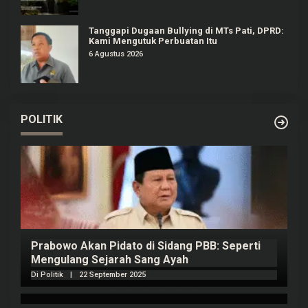
Tanggapi Dugaan Bullying di MTs Pati, DPRD:
Kami Mengutuk Perbuatan Itu
6 Agustus 2026
POLITIK
Prabowo Akan Pidato di Sidang PBB: Seperti
H
Mengulang Sejarah Sang Ayah
m
Di Politik
|
22 September 2025
Di 