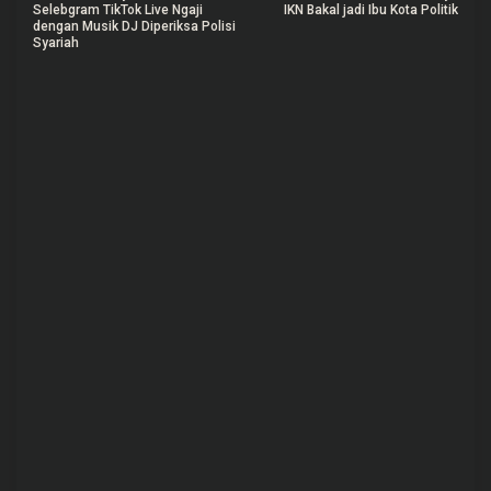
N
Selebgram TikTok Live Ngaji
IKN Bakal jadi Ibu Kota Politik
a
dengan Musik DJ Diperiksa Polisi
Syariah
v
i
g
a
s
i
p
o
s