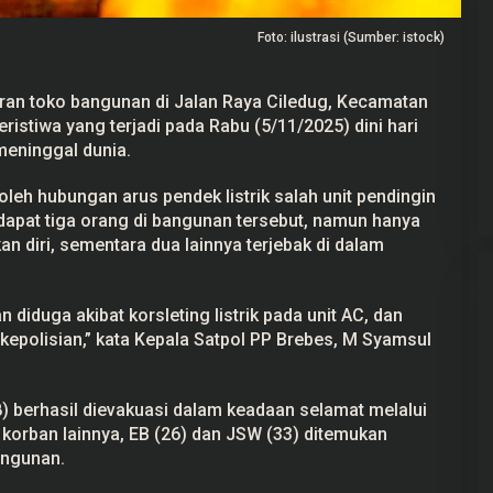
Foto: ilustrasi (Sumber: istock)
ran
toko bangunan di Jalan Raya Ciledug, Kecamatan
peristiwa yang terjadi pada Rabu (5/11/2025) dini hari
Gerindra Tuding Ketua Pansus ‘Ada
Main’ dengan Masyarakat Pati
meninggal dunia.
Bersatu
Di Pati, Politik
|
25 September 2025
u oleh hubungan
arus pendek listrik
salah unit pendingin
rdapat tiga orang di bangunan tersebut, namun hanya
n diri, sementara dua lainnya terjebak di dalam
 diduga akibat korsleting listrik pada unit AC, dan
kepolisian,” kata Kepala Satpol PP Brebes, M Syamsul
) berhasil dievakuasi dalam keadaan selamat melalui
 korban lainnya, EB (26) dan JSW (33) ditemukan
angunan.