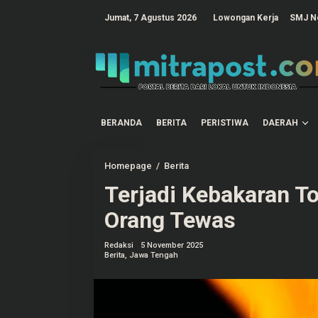
L
e
tutup
Jumat, 7 Agustus 2026
Lowongan Kerja
SMJ N
w
a
t
i
k
e
k
o
n
t
BERANDA
BERITA
PERISTIWA
DAERAH
e
n
Homepage
/
Berita
T
e
Terjadi Kebakaran T
r
j
a
Orang Tewas
d
i
K
Redaksi
5 November 2025
e
Berita
,
Jawa Tengah
b
a
k
a
r
a