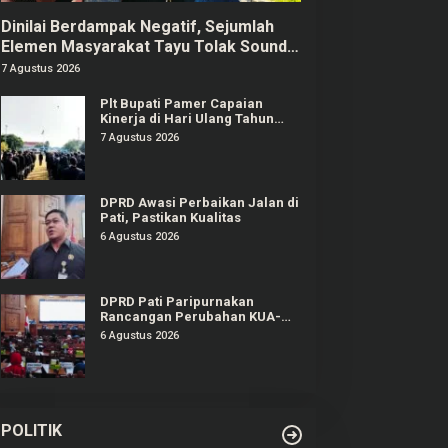
Dinilai Berdampak Negatif, Sejumlah
Elemen Masyarakat Tayu Tolak Sound
Horeg
7 Agustus 2026
Plt Bupati Pamer Capaian
Kinerja di Hari Ulang Tahun
Pati ke-703
7 Agustus 2026
DPRD Awasi Perbaikan Jalan di
Pati, Pastikan Kualitas
6 Agustus 2026
DPRD Pati Paripurnakan
Rancangan Perubahan KUA-
PPAS APBD Tahun 2026
6 Agustus 2026
POLITIK