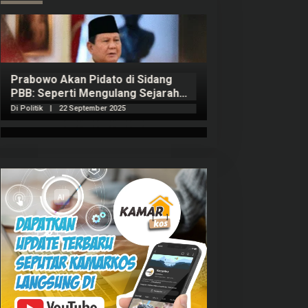
Prabowo Akan Pidato di Sidang
Hitungan Harta 
PBB: Seperti Mengulang Sejarah
Sahroni menurut
Sang Ayah
Di Politik
|
22 September 2025
Di Politik
|
1 Septembe