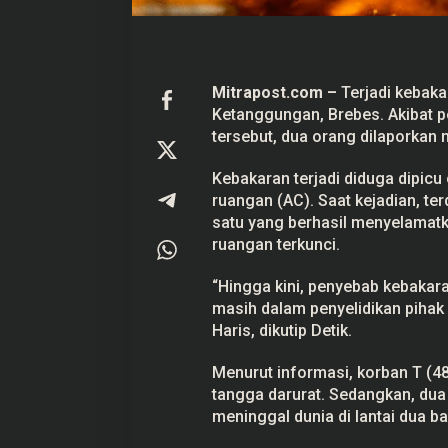
w
a
s
Mitrapost.com
–
Terjadi
kebaka
Ketanggungan,
Brebes
. Akibat 
tersebut, dua orang dilaporkan 
Kebakaran terjadi diduga dipic
ruangan (AC). Saat kejadian, te
satu yang berhasil menyelamatka
ruangan terkunci.
“Hingga kini, penyebab kebakaran
masih dalam penyelidikan pihak 
Haris, dikutip Detik.
Menurut informasi, korban T (48
tangga darurat. Sedangkan, dua
meninggal dunia di lantai dua b