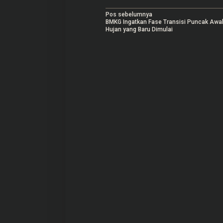
N
Pos sebelumnya
BMKG Ingatkan Fase Transisi Puncak Awa
a
Hujan yang Baru Dimulai
v
i
g
a
s
i
p
o
s