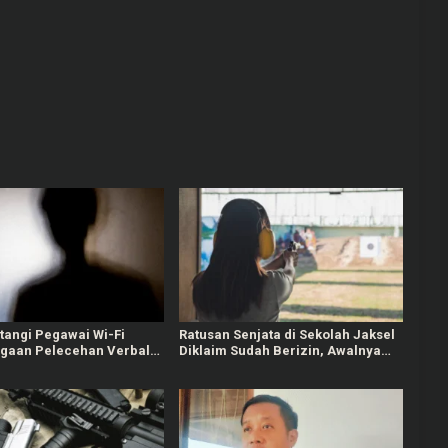
tangi Pegawai Wi-Fi
Ratusan Senjata di Sekolah Jaksel
ugaan Pelecehan Verbal
Diklaim Sudah Berizin, Awalnya
 Anak di Bawah Umur
untuk Kegiatan Ekskul