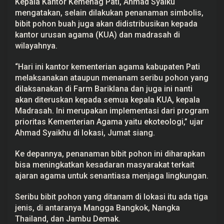
Kepala Kantor Kemenag Pati, Ahmad Syaiku
i
mengatakan, selain dilakukan penanaman simbolis,
t
P
bibit pohon buah juga akan didistribusikan kepada
o
kantor urusan agama (KUA) dan madrasah di
h
o
wilayahnya.
n
B
“Hari ini kantor kementerian agama kabupaten Pati
u
a
melaksanakan ataupun menanam seribu pohon yang
h
dilaksanakan di Farm Bariklana dan juga ini nanti
akan diteruskan kepada semua kepala KUA, kepala
Madrasah. Ini merupakan implementasi dari program
prioritas Kementerian Agama yaitu ekoteologi,” ujar
Ahmad Syaikhu di lokasi, Jumat siang.
Ke depannya, penanaman bibit pohon ini diharapkan
bisa meningkatkan kesadaran masyarakat terkait
ajaran agama untuk senantiasa menjaga lingkungan.
Seribu bibit pohon yang ditanam di lokasi itu ada tiga
jenis, di antaranya Mangga Bangkok, Nangka
Thailand, dan Jambu Demak.