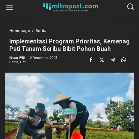
L
e
w
a
t
i
k
Homepage
/
Berita
I
e
m
k
Implementasi Program Prioritas, Kemenag
p
o
l
Pati Tanam Seribu Bibit Pohon Buah
n
e
t
m
e
Ilham Wiji
12 Desember 2025
e
Berita
,
Pati
n
n
t
a
s
i
P
r
o
g
r
a
m
P
r
i
o
r