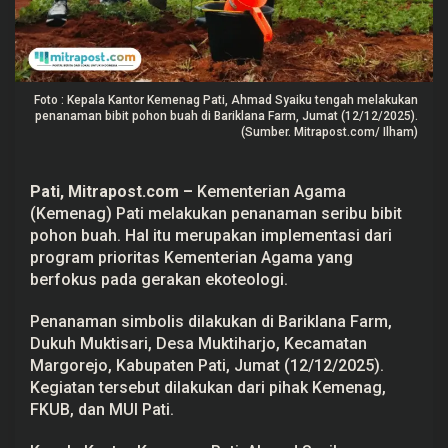
i
t
a
s
,
K
Foto : Kepala Kantor Kemenag Pati, Ahmad Syaiku tengah melakukan
e
m
penanaman bibit pohon buah di Bariklana Farm, Jumat (12/12/2025).
e
(Sumber. Mitrapost.com/ Ilham)
n
a
g
Pati,
Mitrapost.com
–
Kementerian Agama
P
a
(Kemenag)
Pati
melakukan penanaman seribu bibit
t
pohon buah. Hal itu merupakan implementasi dari
i
T
program prioritas Kementerian Agama yang
a
berfokus pada gerakan
ekoteologi
.
n
a
m
Penanaman simbolis dilakukan di Bariklana Farm,
S
e
Dukuh Muktisari, Desa Muktiharjo, Kecamatan
r
Margorejo, Kabupaten
Pati
, Jumat (12/12/2025).
i
Kegiatan tersebut dilakukan dari pihak Kemenag,
b
u
FKUB, dan MUI Pati.
B
i
b