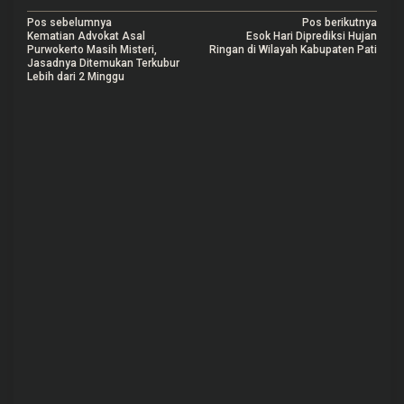
N
Pos sebelumnya
Pos berikutnya
Kematian Advokat Asal
Esok Hari Diprediksi Hujan
a
Purwokerto Masih Misteri,
Ringan di Wilayah Kabupaten Pati
Jasadnya Ditemukan Terkubur
v
Lebih dari 2 Minggu
i
g
a
s
i
p
o
s