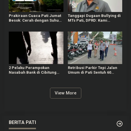
Prakiraan Cuaca Pati Jumat
Tanggapi Dugaan Bullying di
Besok: Cerah dengan Suhu
MTs Pati, DPRD: Kami
Capai 31 °C
Mengutuk Perbuatan Itu
2 Pelaku Perampokan
Retribusi Parkir Tepi Jalan
Nasabah Bank di Cibitung
Umum di Pati Sentuh 60
Bekasi Masih Diburu Polisi
Persen dari Target Rp625
Juta
View More
BERITA PATI